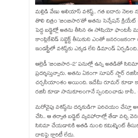
మల్లిడి వేణు అలియాస్ వశిష్ట్.. గత ఐదారు నెలల 
తొలి చిత్రం ‘బింబిసార’తో అతను సెన్సేషన్ క్రియేట్ చ
పెద్ద బడ్జెట్లో అతను తీసిన ఈ సోషియో ఫాంటసీ మూవీ బ
కాంప్లికేటెడ్ సబ్జెక్ట్ తీసుకుని ఎంతో జనరంజకంగ
ఇండస్ట్రీలో వశిష్ఠ్‌కు ఎక్కడ లేని డిమాండ్ ఏర్పడింది.
ఆల్రెడీ ‘బింబిసార-2’ పనుల్లో ఉన్న అతడితో సిని
ప్రదర్శిస్తున్నారు. అతను ఏకంగా సూపర్ స్టార్ ర
చర్చనీయాంశం అయింది. ఇదేమీ రూమర్ కూడా కాదు. 
రజినీ కూడా సానుకూలంగానే స్పందించాడు కానీ.. ఈ 
మరోవైపు వశిష్ఠ్‌ను దర్శకుడిగా పరిచయం చేస్తూ అల
చేసి.. ఆ తర్వాత బడ్జెట్ వ్యవహారాల్లో తేడా వచ్చి వె
సినిమా చేయడానికి అతడి నుంచి కమిట్మెంట్ తీసుకు
దానిపై క్లారిటీ లేదు.