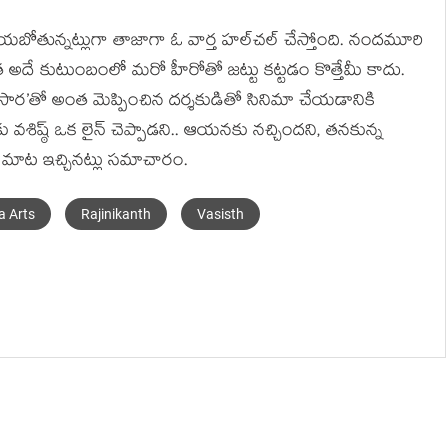
ేయబోతున్నట్లుగా తాజాగా ఓ వార్త హల్‌చల్ చేస్తోంది. నందమూరి
ాత అదే కుటుంబంలో మరో హీరోతో జట్టు కట్టడం కొత్తేమీ కాదు.
ంబిసార’తో అంత మెప్పించిన దర్శకుడితో సినిమా చేయడానికి
ిష్ఠ్ ఒక లైన్ చెప్పాడని.. ఆయనకు నచ్చిందని, తనకున్న
్య మాట ఇచ్చినట్లు సమాచారం.
a Arts
Rajinikanth
Vasisth