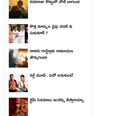
కనకరాజు కొట్టులో బోణీ బాగుంది
కొత్త మార్పుల వైపు చరణ్ &
సుకుమార్ ?
రాకాసి గాడ్జిల్లాని రామాయణ
తొక్కగలదా
కల్ట్ మూవీ... ఏదో అనుకుంటే
క్రైమ్ సినిమాలు ఇంకెన్ని తీస్తారయ్యా