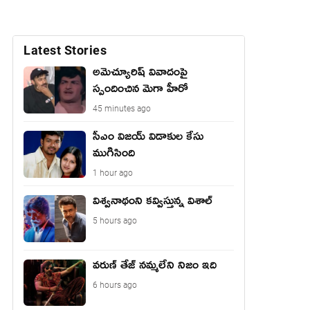
Latest Stories
అమెచ్యూరిష్ వివాదంపై
స్పందించిన మెగా హీరో
45 minutes ago
సీఎం విజయ్ విడాకుల కేసు
ముగిసింది
1 hour ago
విశ్వనాథంని కవ్విస్తున్న విశాల్
5 hours ago
వరుణ్ తేజ్ నమ్మలేని నిజం ఇది
6 hours ago