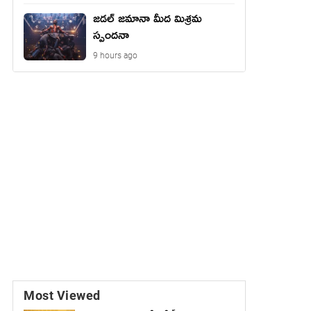
జడల్ జమానా మీద మిశ్రమ
స్పందనా
9 hours ago
Most Viewed