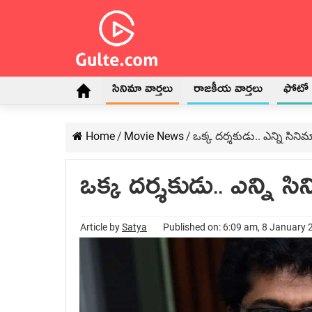
సినిమా వార్తలు
రాజకీయ వార్తలు
ఫోటో గ
Home
/
Movie News
/
ఒక్క దర్శకుడు.. ఎన్ని సిని
ఒక్క దర్శకుడు.. ఎన్ని స
Article by
Satya
Published on: 6:09 am, 8 January