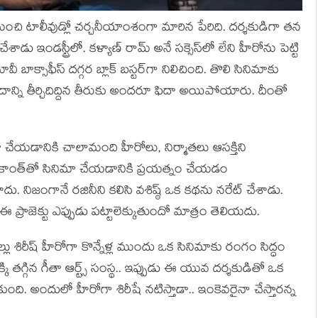
నుంచి టాలీవుడ్లో చర్చనీయాంశంగా మారిన పేరిది. దర్శకుడిగా తన
ేశాడు ఇండస్ట్రీలో. కళ్యాణ్ రామ్ అనే సక్సెస్‌లో లేని హీరోను పెట్టి
ాక్సాఫీస్ దగ్గర బ్లాక్ ‌బస్టర్‌గా నిలిచింది. తొలి సినిమాకు
ా దాన్ని తీర్చిదిద్దిన తీరుకు అందరూ ఫిదా అయిపోయారు. దీంతో
మా చేయడానికి చాలామంది హీరోలు, నిర్మాతలు ఆసక్తిని
జినీకాంత్‌తో సినిమా చేయడానికి ప్రయత్నం చేయడం
నిజంగానే రజినీని కలిసి వశిష్ఠ్ ఒక కథను నరేట్ చేశాడు.
ప్రాజెక్టు ఎప్పుడు పట్టాలెక్కుతుందో మాత్రం తెలియదు.
్లు శిరీష్ హీరోగా కొన్నేళ్ల ముందు ఒక సినిమాకు రంగం సిద్ధం
నక్కి తగ్గిన గీతా ఆర్ట్స్ సంస్థ.. ఇప్పుడు ఈ యువ దర్శకుడితో ఒక
ంది. అందులో హీరోగా శిరీషే నటిస్తాడా.. ఇంకెవరైనా చేస్తారన్న