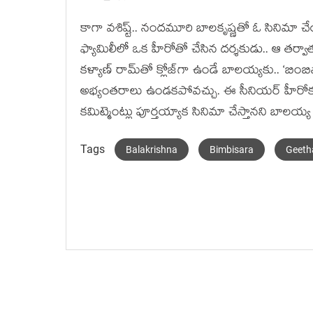
కాగా వశిష్ట్.. నందమూరి బాలకృష్ణతో ఓ సినిమా చ
ఫ్యామిలీలో ఒక హీరోతో చేసిన దర్శకుడు.. ఆ తర్వ
కళ్యాణ్‌ రామ్‌తో క్లోజ్‌గా ఉండే బాలయ్యకు.. ‘బి
అభ్యంతరాలు ఉండకపోవచ్చు. ఈ సీనియర్ హీరోకు వశ
కమిట్మెంట్లు పూర్తయ్యాక సినిమా చేస్తానని బాలయ
Tags
Balakrishna
Bimbisara
Geeth