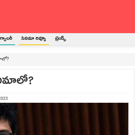
్యాలరీ
సినిమా రివ్యూ
ట్రెండ్స్
మాలో?
ినిమాలో?
 2023