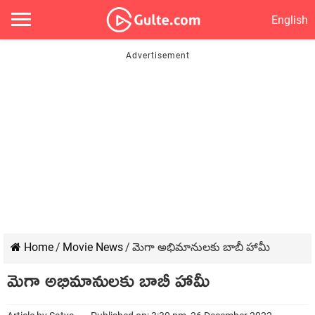
English
Home
/
Movie News
/
మెగా అభిమానులకు బాబీ హామీ
మెగా అభిమానులకు బాబీ హామీ