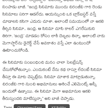
వీరయ్య’ను ఎలా తీర్చిదిద్దానో వివరిస్తూ అభిమానుల్లో జోష్
నింపాడు బాబీ. “ఇంద్ర సినిమాకు ముందు చిరంజీవి గారి రెండు
సినిమాలు సరిగా ఆడలేదు. ఆయన్నుంచి ఒక బ్లాక్‌బస్టర్ వస్తే
చూడాలని కసిగా ఎదురు చూశా. అలాంటి సమయంలో నా ఆకలి
తీర్చిన సినిమా.. ఇంధ్ర. ఆ సినిమా చూసి కాలర్ ఎగరేసుకుని
తిరిగా. ‘ఇంద్ర’ చూడడం కోసం లాఠీ దెబ్బలు తిన్నా. అలాంటి నాకు
మెగాస్టార్‌ను డైరెక్ట్ చేసే అవకాశం వస్తే ఎలా ఉంటుందో
ఊహించుకోండి.
ఈ సినిమాకు సంబంధించి మనం చాలా సెలబ్రేషన్స్
చేసుకోబోతున్నాం. ఎందుకంటే నేను కథ రాస్తూ లేదంటే సినిమా
తీస్తూ ఈ మాట చెప్పట్లేదు. సినిమా చూశాక మాట్లాడుతున్నా.
చిరంజీవి గారి నుంచి అభిమానులు ఆశించే ఎలిమెంట్స్ అన్నీ
ఇందులో ఉణ్నాయి. ఈ సినిమా మెగా అభిమానుల ఆకలి
తీరుస్తుందని మాటిస్తున్నా” అని బాబీ చెప్పాడు.
Tags
Chiranjeevi Fans
KS Bobby