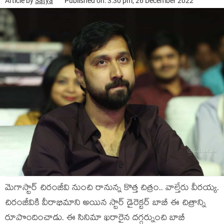
Article by
Satya
Published on: 3:30 pm, 26 December 2022
మెగాస్టార్ చిరంజీవి నుంచి రానున్న కొత్త చిత్రం.. వాల్తేరు వీరయ్య.
చిరంజీవికి వీరాభిమాని అయిన స్టార్ డైరెక్టర్ బాబీ ఈ చిత్రాన్ని
రూపొందించాడు. ఈ సినిమా ఖరారైన దగ్గర్నుంచి బాబీ