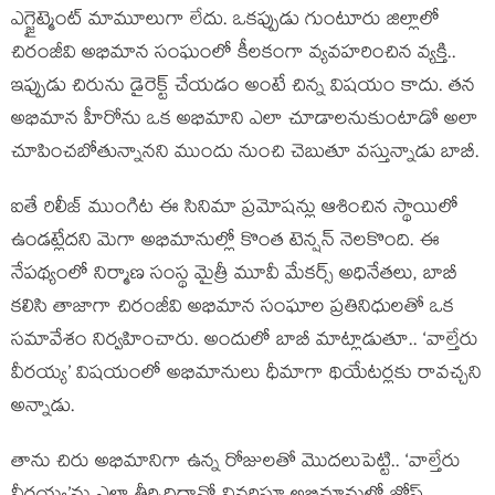
ఎగ్జైట్మెంట్ మామూలుగా లేదు. ఒకప్పుడు గుంటూరు జిల్లాలో
చిరంజీవి అభిమాన సంఘంలో కీలకంగా వ్యవహరించిన వ్యక్తి..
ఇప్పుడు చిరును డైరెక్ట్ చేయడం అంటే చిన్న విషయం కాదు. తన
అభిమాన హీరోను ఒక అభిమాని ఎలా చూడాలనుకుంటాడో అలా
చూపించబోతున్నానని ముందు నుంచి చెబుతూ వస్తున్నాడు బాబీ.
ఐతే రిలీజ్ ముంగిట ఈ సినిమా ప్రమోషన్లు ఆశించిన స్థాయిలో
ఉండట్లేదని మెగా అభిమానుల్లో కొంత టెన్షన్ నెలకొంది. ఈ
నేపథ్యంలో నిర్మాణ సంస్థ మైత్రీ మూవీ మేకర్స్ అధినేతలు, బాబీ
కలిసి తాజాగా చిరంజీవి అభిమాన సంఘాల ప్రతినిధులతో ఒక
సమావేశం నిర్వహించారు. అందులో బాబీ మాట్లాడుతూ.. ‘వాల్తేరు
వీరయ్య’ విషయంలో అభిమానులు ధీమాగా థియేటర్లకు రావచ్చని
అన్నాడు.
తాను చిరు అభిమానిగా ఉన్న రోజులతో మొదలుపెట్టి.. ‘వాల్తేరు