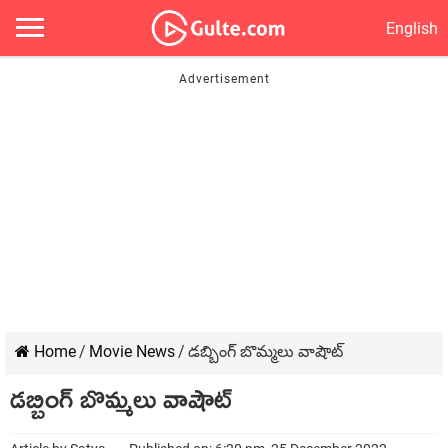
English
Home
/
Movie News
/
డబ్బింగ్ బొమ్మలు వాషౌట్
డబ్బింగ్ బొమ్మలు వాషౌట్