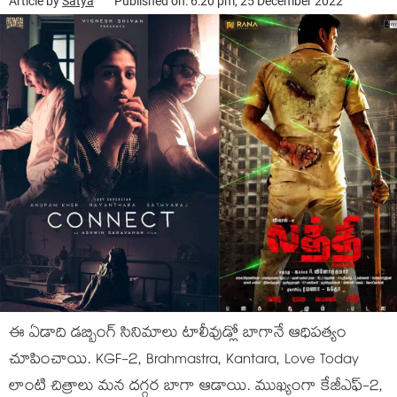
Article by
Satya
Published on: 6:20 pm, 25 December 2022
ఈ ఏడాది డబ్బింగ్ సినిమాలు టాలీవుడ్లో బాగానే ఆధిపత్యం
చూపించాయి. KGF-2, Brahmastra, Kantara, Love Today
లాంటి చిత్రాలు మన దగ్గర బాగా ఆడాయి. ముఖ్యంగా కేజీఎఫ్-2,