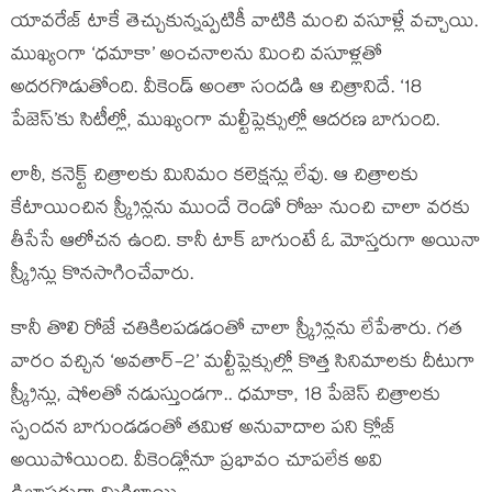
యావరేజ్ టాకే తెచ్చుకున్నప్పటికీ వాటికి మంచి వసూళ్లే వచ్చాయి.
ముఖ్యంగా ‘ధమాకా’ అంచనాలను మించి వసూళ్లతో
అదరగొడుతోంది. వీకెండ్ అంతా సందడి ఆ చిత్రానిదే. ‘18
పేజెస్’కు సిటీల్లో, ముఖ్యంగా మల్టీప్లెక్సుల్లో ఆదరణ బాగుంది.
లాఠీ, కనెక్ట్ చిత్రాలకు మినిమం కలెక్షన్లు లేవు. ఆ చిత్రాలకు
కేటాయించిన స్క్రీన్లను ముందే రెండో రోజు నుంచి చాలా వరకు
తీసేసే ఆలోచన ఉంది. కానీ టాక్ బాగుంటే ఓ మోస్తరుగా అయినా
స్క్రీన్లు కొనసాగించేవారు.
కానీ తొలి రోజే చతికిలపడడంతో చాలా స్క్రీన్లను లేపేశారు. గత
వారం వచ్చిన ‘అవతార్-2’ మల్టీప్లెక్సుల్లో కొత్త సినిమాలకు దీటుగా
స్క్రీన్లు, షోలతో నడుస్తుండగా.. ధమాకా, 18 పేజెస్ చిత్రాలకు
స్పందన బాగుండడంతో తమిళ అనువాదాల పని క్లోజ్
అయిపోయింది. వీకెండ్లోనూ ప్రభావం చూపలేక అవి