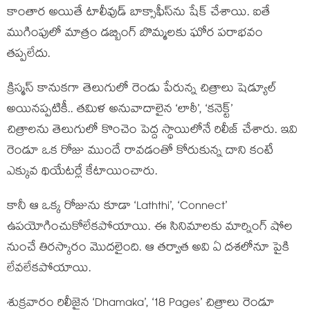
కాంతార అయితే టాలీవుడ్ బాక్సాఫీస్‌ను షేక్ చేశాయి. ఐతే
ముగింపులో మాత్రం డబ్బింగ్ బొమ్మలకు ఘోర పరాభవం
తప్పలేదు.
క్రిస్మస్ కానుకగా తెలుగులో రెండు పేరున్న చిత్రాలు షెడ్యూల్
అయినప్పటికీ.. తమిళ అనువాదాలైన ‘లాఠీ’, ‘కనెక్ట్’
చిత్రాలను తెలుగులో కొంచెం పెద్ద స్థాయిలోనే రిలీజ్ చేశారు. ఇవి
రెండూ ఒక రోజు ముందే రావడంతో కోరుకున్న దాని కంటే
ఎక్కువ థియేటర్లే కేటాయించారు.
కానీ ఆ ఒక్క రోజును కూడా ‘Laththi’, ‘Connect’
ఉపయోగించుకోలేకపోయాయి. ఈ సినిమాలకు మార్నింగ్ షోల
నుంచే తిరస్కారం మొదలైంది. ఆ తర్వాత అవి ఏ దశలోనూ పైకి
లేవలేకపోయాయి.
శుక్రవారం రిలీజైన ‘Dhamaka’, ‘18 Pages’ చిత్రాలు రెండూ