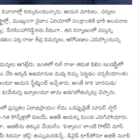
ా వివాదాల్లో చిక్కుకుంటున్నారు. ఆయన మాటలు.. చర్యలు
ట్రాల్లో.. ముఖ్యంగా నైజాం ఏరియాలో సంక్రాంతికి భారీ అంచనాల
య’, ‘వీరసింహారెడ్డి’లకు దీటుగా.. తన నిర్మాణంలో వస్తున్న
ండటం పట్ల రాజు తీవ్ర విమర్శలు, ఆరోపణలు ఎదుర్కొంటున్న
లు ఆగట్లేదు. ఇంతలో దిల్ రాజు తమిళ ఫిలిం ఇండస్ట్రీలో
లు చేసి అక్కడి అభిమానుల మధ్య చిచ్చు పెట్టడం చర్చనీయాంశం
టూ ఆయన స్టేట్మెంట్ ఇచ్చేశారు. అంతే కాక ‘వారసుడు’
ువ థియేటర్లు ఇవ్వాలంటూ తాను అడగబోతున్నట్లు చెప్పారు.
రస్తుతం ఏకాభిప్రాయం లేదు. ఒకప్పుడైతే సూపర్ స్టార్
 గత కొన్నేళ్లలో విజయ్, అజిత్ ఆయన్ని మించి ఎదిగిపోయారు.
 అజిత్‌ను తక్కువ చేయలేం. ‘విశ్వాసం’ లాంటి రొటీన్ మాస్
సినిమా ‘బీస్ట్’ తుస్సుమనిపిస్తే.. డివైడ్ టాక్‌తోనూ అజిత్ మూవీ