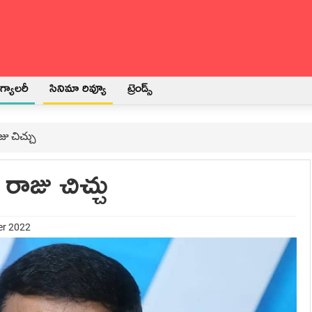
్యాలరీ
సినిమా రివ్యూ
ట్రెండ్స్
ు చిచ్చు
రాజు చిచ్చు
er 2022