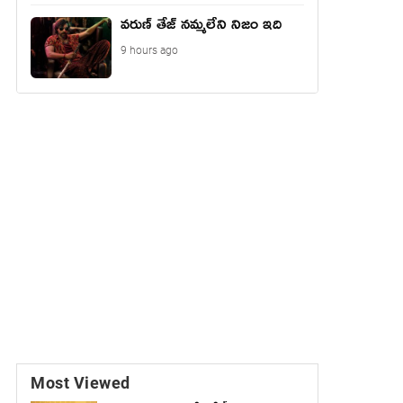
వరుణ్ తేజ్ నమ్మలేని నిజం ఇది
9 hours ago
Most Viewed