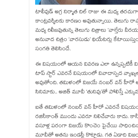
టాలీవుడ్ అగ్ర నిర్మాత దిల్ రాజు ఈ మధ్య తరచుగ
కాంట్రవర్శీలకు కారణం అవుతున్నాయి. తెలుగు రాష్
మధ్య రిలీజవుతున్న తెలుగు చిత్రాలు ‘వాల్తేరు వీరయ్
అనువాద చిత్రం ‘వారసుడు’ థియేటర్లు కేటాయిస్తు
సంగతి తెలిసిందే.
ఈ విషయంలో ఆయన వివరణ ఎలా ఉన్నప్పటికీ విమర్శ
టాప్ స్టార్ ఎవరనే విషయంలో వివాదాస్పద వ్యాఖ్య
అవుతోంది. తమిళంలో విజయే నంబర్ వన్ హీరో అం
సినిమాకు.. అజిత్ మూవీ ‘తునివు’తో పోలిస్తే ఎక్క
ఐతే తమిళంలో నంబర్ వన్ హీరో ఎవరనే విషయంలో ప్
రజినీకాంత్ ముందు ఎవరూ నిలిచేవారు కాదు. కానీ
వసూళ్ల పరంగా విజయ్ కొంచెం పైచేయి సాధించినా..
మూవీతో అతను ఇండస్ట్రీ కొట్టాడు. గత ఏడాది విజయ్ 