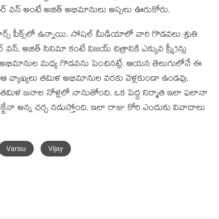
నంబర్ వన్ అంటే అజిత్ అభిమానులు అస్సలు ఊరుకోరు.
్స్ పీక్స్‌లో ఉన్నాయి. సోషల్ మీడియాలో వారి గొడవలు శ్రుతి
 అజిత్ సినిమా కంటే విజయ్ చిత్రానికి ఎక్కువ స్క్రీన్లు
అంటే అభిమానుల మధ్య గొడవను పెంచినట్లే. ఆయన తెలుగులోనే ఈ
ఆ వ్యాఖ్యలు తమిళ అభిమానుల వరకు వెళ్లకుండా ఉండవు.
తమిళ జనాల నోళ్లలో నానుతోంది. ఒక పెద్ద నిర్మాత ఇలా ఫలానా
రెక్టేనా అన్న చర్చ నడుస్తోంది. ఇలా రాజు కోరి ఎందుకు వివాదాలు
Varisu
Vijay