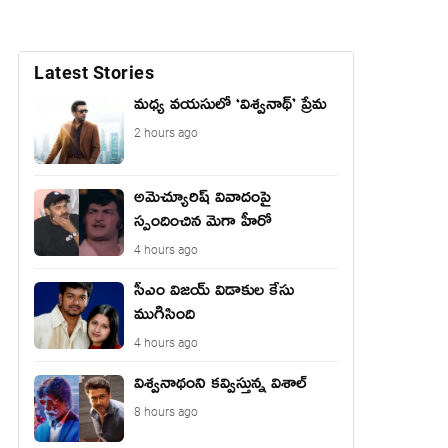
Latest Stories
మధ్య వయసులో ‘విశ్వనాథ్’ ప్రేమ
2 hours ago
అమెచ్యూరిష్ వివాదంపై
స్పందించిన మెగా హీరో
4 hours ago
సీఎం విజయ్ విడాకుల కేసు
ముగిసింది
4 hours ago
విశ్వనాథంని కవ్విస్తున్న విశాల్
8 hours ago