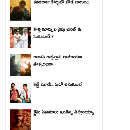
కనకరాజు కొట్టులో బోణీ బాగుంది
కొత్త మార్పుల వైపు చరణ్ &
సుకుమార్ ?
రాకాసి గాడ్జిల్లాని రామాయణ
తొక్కగలదా
కల్ట్ మూవీ... ఏదో అనుకుంటే
క్రైమ్ సినిమాలు ఇంకెన్ని తీస్తారయ్యా