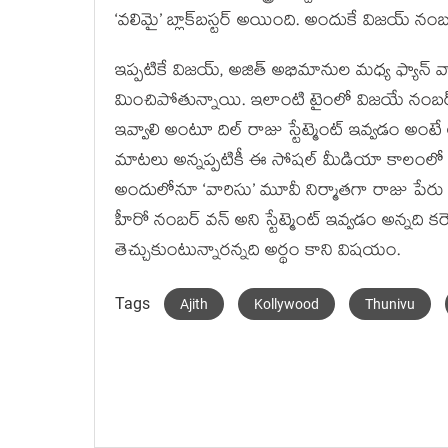
‘వలిమై’ బ్లాక్‌బస్టర్ అయింది. అందుకే విజయ్ 
ఇప్పటికే విజయ్, అజిత్ అభిమానుల మధ్య ఫ్యాన్ వార
మించిపోతున్నాయి. ఇలాంటి టైంలో విజయే నంబర్ వన్,
ఇవ్వాలి అంటూ దిల్ రాజు స్టేట్మెంట్ ఇవ్వడం 
మాటలు అన్నప్పటికీ ఈ సోషల్ మీడియా కాలంలో 
అందులోనూ ‘వారిసు’ మూవీ నిర్మాతగా రాజు పేరు 
హీరో నంబర్ వన్ అని స్టేట్మెంట్ ఇవ్వడం అన్నది క
తెచ్చుకుంటున్నారన్నది అర్థం కాని విషయం.
Tags
Ajith
Kollywood
Thunivu