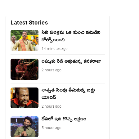
Latest Stories
సినీ పరిశ్రమ ఒక మంచి నటుడిని
కోల్పోయింది
14 minutes ago
రిస్కుకు రెడీ అవుతున్న కనకరాజు
2 hours ago
శాశ్వత సెలవు తీసుకున్న బిక్షు
యాదవ్
2 hours ago
దేవిలో ఇది గొప్ప లక్షణం
5 hours ago