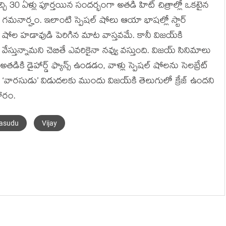
్చి 30 ఏళ్లు పూర్తయిన సందర్భంగా అతడి హిట్ చిత్రాల్లో ఒకటైన
డం గమనార్హం. ఇలాంటి స్పెషల్ షోలు ఆయా భాషల్లో స్టార్
షోల హడావుడి పెరిగిన మాట వాస్తవమే. కానీ విజయ్‌కి
ో వేస్తున్నామని చెబితే ఎవరికైనా నవ్వు వస్తుంది. విజయ్ సినిమాలు
కి డైహార్డ్ ఫ్యాన్స్ ఉండడం, వాళ్లు స్పెషల్ షోలను సెలబ్రేట్
 ‘వారసుడు’ విడుదలకు ముందు విజయ్‌కి తెలుగులో క్రేజ్ ఉందని
ారం.
asudu
Vijay