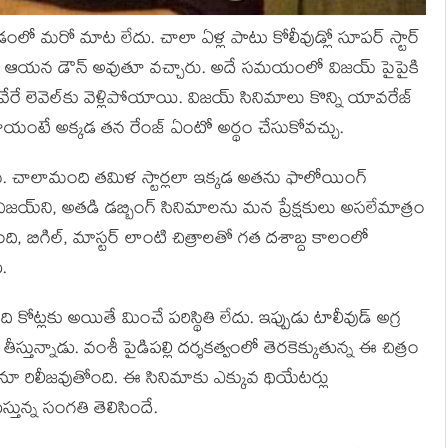
ో మరో మాట లేదు. చాలా ఏళ్ల పాటు కోలీవుడ్లో సూపర్ స్టార్
ంలో ఆయన డౌన్ అవుతూ వచ్చారు. అదే సమయంలో విజయ్ పైపైకి
 వేరే లెవెల్‌కు వెళ్లిపోయాయి. విజయ్ సినిమాలు కొన్ని యావరేజ్
చాయంటే అక్కడ తన రేంజ్ ఏంటో అర్థం చేసుకోవచ్చు.
ువ. చాలామంది తమిళ స్టార్లలా ఇక్కడ అతను ఫాలోయింగ్
‌ని, అతడి డబ్బింగ్ సినిమాలను మన ప్రేక్షకులు అసలేమాత్రం
ింది, బిగిల్, మాస్టర్ లాంటి చిత్రాలతో గత దశాబ్ద కాలంలో
.
ది కోట్లకు అయితే మించే పరిస్థితి లేదు. ఇప్పుడు టాలీవుడ్ అగ్ర
ీస్తున్నాడు. వంశీ పైడిపల్లి దర్శకత్వంలో తెరకెక్కుతున్న ఈ చిత్రం
నూ రిలీజవుతోంది. ఈ సినిమాకు ఎక్కువ థియేటర్లు
తున్న సంగతి తెలిసిందే.