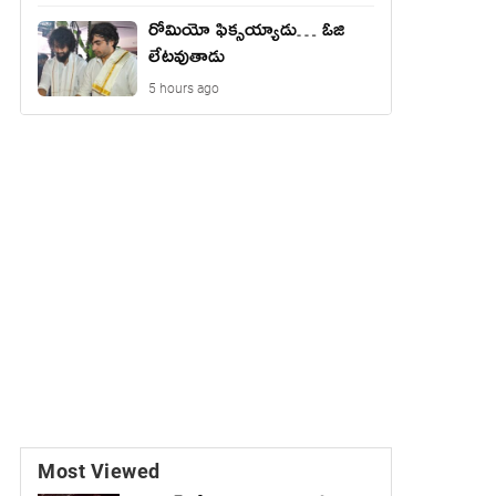
రోమియో ఫిక్సయ్యాడు… ఓజి
లేటవుతాడు
5 hours ago
Most Viewed