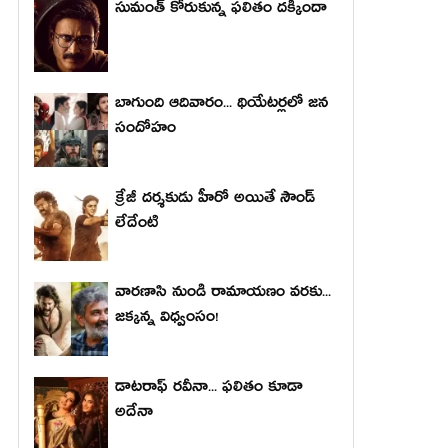
సుమంత్ కోరుకున్న ఫలితం దక్కిందా
బాగుంది ఆదివారం... థియేటర్లలో జన
సందోహం
క్రేజీ దర్శకుడు హీరో అయితే సౌండ్
లేదేంటి
వారణాసి నుండి రామాయణం వరకు...
జక్కన్న విధ్వంసం!
డాటరాఫ్ రవీనా... ఫలితం కూడా
అదేనా