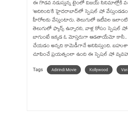
ఈ గొడవ నడుస్తున్న టైంలో విజయ్ సినిమాల్లోకి వచ
‘అదిరింది’కి హైదరాబాద్‌లో స్పెషల్ షో వేస్తుండ
హీరోలకు వేస్తుంటారు. తెలుగులో ఇటీవల ఇలాంటి 
తెలుగులో ఫ్యాన్స్ ఉన్నారని, వాళ్ల కోసం స్పెషల్ ష
బాగుంటే ఇక్కడ ఓ మోస్తరుగా ఆడతాయేమో కానీ.. అతడి
చేయడం అన్నది కామెడీగానే అనిపిస్తుంది. బహుశా
చూపించే ప్రయత్నంలా ఉంది ఈ స్పెషల్ షో వ్యవహ
Tags
Adirindi Movie
Kollywood
Var