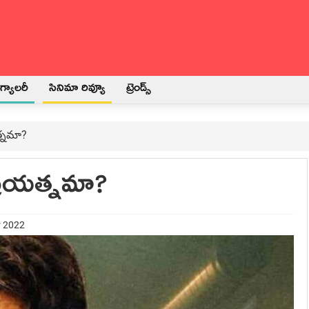
్యాలరీ
సినిమా రివ్యూ
ట్రెండ్స్
త్నమా?
ప్రయత్నమా?
r 2022