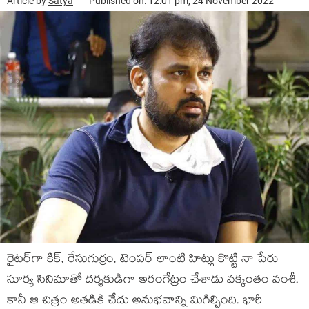
Article by
Satya
Published on: 12:01 pm, 24 November 2022
రైట‌ర్‌గా కిక్, రేసుగుర్రం, టెంప‌ర్ లాంటి హిట్లు కొట్టి నా పేరు
సూర్య సినిమాతో ద‌ర్శ‌కుడిగా అరంగేట్రం చేశాడు వ‌క్కంతం వంశీ.
కానీ ఆ చిత్రం అత‌డికి చేదు అనుభ‌వాన్ని మిగిల్చింది. భారీ