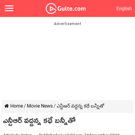
English
Home
/
Movie News
/
ఎన్టీఆర్ వ‌ద్ద‌న్న క‌థే బ‌న్నీతో
ఎన్టీఆర్ వ‌ద్ద‌న్న క‌థే బ‌న్నీతో