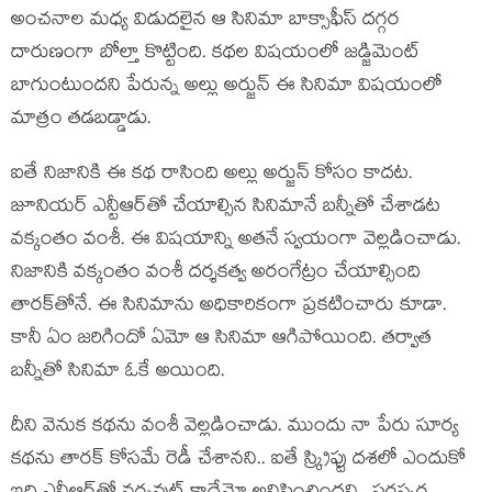
అంచ‌నాల మ‌ధ్య విడుద‌లైన ఆ సినిమా బాక్సాఫీస్ ద‌గ్గ‌ర
దారుణంగా బోల్తా కొట్టింది. క‌థ‌ల విష‌యంలో జ‌డ్జిమెంట్
బాగుంటుంద‌ని పేరున్న అల్లు అర్జున్ ఈ సినిమా విష‌యంలో
మాత్రం త‌డ‌బ‌డ్డాడు.
ఐతే నిజానికి ఈ క‌థ రాసింది అల్లు అర్జున్ కోసం కాద‌ట‌.
జూనియ‌ర్ ఎన్టీఆర్‌తో చేయాల్సిన సినిమానే బ‌న్నీతో చేశాడ‌ట
వ‌క్కంతం వంశీ. ఈ విష‌యాన్ని అత‌నే స్వ‌యంగా వెల్ల‌డించాడు.
నిజానికి వ‌క్కంతం వంశీ ద‌ర్శ‌క‌త్వ అరంగేట్రం చేయాల్సింది
తార‌క్‌తోనే. ఈ సినిమాను అధికారికంగా ప్ర‌క‌టించారు కూడా.
కానీ ఏం జ‌రిగిందో ఏమో ఆ సినిమా ఆగిపోయింది. త‌ర్వాత
బ‌న్నీతో సినిమా ఓకే అయింది.
దీని వెనుక క‌థ‌ను వంశీ వెల్ల‌డించాడు. ముందు నా పేరు సూర్య
క‌థ‌ను తార‌క్ కోస‌మే రెడీ చేశాన‌ని.. ఐతే స్క్రిప్టు ద‌శ‌లో ఎందుకో