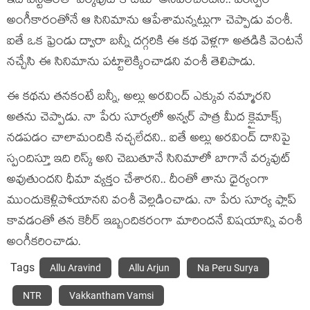
ఇది ఎన్టీఆర్‌తో వ‌ర్క‌వుట్ కాదేమో అనిపించింద‌ని.. ప‌ర‌స్ప‌ర
అంగీకారంతోనే ఆ సినిమాను ఆపేశామ‌న్న‌ట్లుగా చెప్పాడు వంశీ.
ఐతే ఒక ఫ్రెండు ద్వారా బ‌న్నీ ద‌గ్గ‌రికి ఈ క‌థ వెళ్ల‌గా అత‌డికి వెంట‌నే
న‌చ్చేసి ఈ సినిమాను ప‌ట్టాలెక్కించాడ‌ని వంశీ తెలిపాడు.
ఈ క‌థ‌ను త‌న‌కంటే బ‌న్నీ, అల్లు అర‌వింద్ ఎక్కువ న‌మ్మార‌ని
అత‌ను చెప్పాడు. నా పేరు సూర్య‌లో అన్వ‌ర్ పాత్ర మీద క్లైమాక్స్
న‌డ‌ప‌డం చాలామందికి న‌చ్చ‌లేద‌ని.. ఐతే అల్లు అర‌వింద్ దానిపై
స్పందిస్తూ ఇది రిస్క్ అని చెబుతూనే సినిమాలో బాగానే వ‌ర్క‌వుట్
అవుతుంద‌ని ధీమా వ్య‌క్తం చేశార‌ని.. దీంతో తాను ధైర్యంగా
ముందుకెళ్లిపోయాన‌ని వంశీ వెల్ల‌డించాడు. నా పేరు సూర్య ఫ్లాప్
కావ‌డంతో త‌న కెరీర్ ఇబ్బందిక‌రంగా మారింద‌నే విష‌యాన్ని వంశీ
అంగీక‌రించాడు.
Tags
Allu Aravind
Allu Arjun
Na Peru Surya
NTR
Vakkantham Vamsi