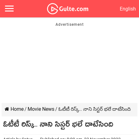
English
Home
/
Movie News
/
ఓటీటీ రిస్క్.. నాని సిస్టర్ భలే దాటేసింది
ఓటీటీ రిస్క్.. నాని సిస్టర్ భలే దాటేసింది