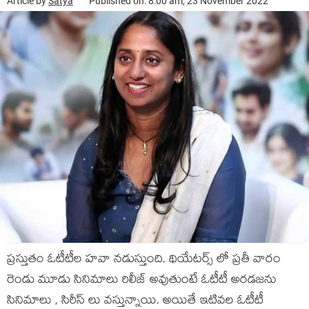
Article by
Satya
Published on: 8:00 am, 23 November 2022
ప్రస్తుతం ఓటీటీల హవా నడుస్తుంది. థియేటర్స్ లో ప్రతీ వారం
రెండు మూడు సినిమాలు రిలీజ్ అవుతుంటే ఓటీటీ అరడజను
సినిమాలు , సిరీస్ లు వస్తున్నాయి. అయితే ఇటివల ఓటీటీ