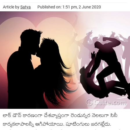
Article by
Satya
Published on: 1:51 pm, 2 June 2020
లాక్ డౌన్ కార‌ణంగా దేశ‌వ్యాప్తంగా రెండున్న‌ర నెల‌లుగా సినీ
కార్య‌క‌లాపాల‌న్నీ ఆగిపోయాయి. షూటింగులు జ‌ర‌గ‌ట్లేదు.