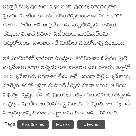
ఇస్తూనే కొన్ని షరతులు విధించింది. ప్ర‌భుత్వ మార్గ‌ద‌ర్శ‌కాల
ప్ర‌కారం షూటింగ్‌లు జ‌రిగే చోట‌ తప్పకుండా అంద‌రూ భౌతిక
దూరం పాటించాలి. ఆ ప్ర‌దేశాల‌ను ఎప్పటికప్పుడు శానిటైజ్
చేస్తుండాలి. అదే విధంగా నటీనటులు మేక‌ప్‌మెన్‌ల‌ను
పెట్టుకోకుండా సొంతంగానే మేక‌ప్‌లు వేసుకోవాల్సి ఉంటుంది.
ఇక షూటింగ్‌లో భాగంగా ముద్దులు, కౌగిలింతలు నిషేధం. ఫైట్
స‌న్నివేశాలు కూడా ఇప్పుడు నివారించాల‌ని సూచించారు. ఇప్ప‌ట్లో
ఈ స‌న్నివేశాల‌కు అవ‌కాశం లేదు. అదే విధంగా పెళ్లి స‌న్నివేశాలు,
మార్కెట్ త‌ర‌హా ర‌ద్దీగా క‌నిపించే సీన్స్‌కు కూడా అనుమతి లేదని
ప్రభుత్వం స్పష్టం చేసింది. ప్రభుత్వం ఇచ్చిన నిబంధనలకు కట్టుబడి
జాగ్ర‌త్త‌గా షూటింగ్‌లు మ‌హారాష్ట్ర స‌ర్కారు పేర్కొంది. దాదాపు ఇవే
మార్గ‌ద‌ర్శ‌కాల్ని మిగ‌తా రాష్ట్రాలూ సూచించే అవ‌కాశ‌ముంది.
Tags
Kiss Scenes
Movies
Tollywood