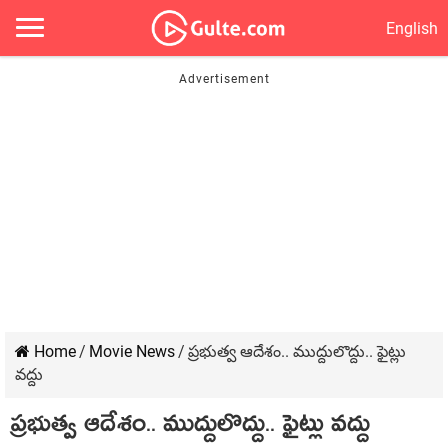
English
Home
/
Movie News
/
ప్ర‌భుత్వ ఆదేశం.. ముద్దులొద్దు.. ఫైట్లు
వ‌ద్దు
ప్ర‌భుత్వ ఆదేశం.. ముద్దులొద్దు.. ఫైట్లు వ‌ద్దు