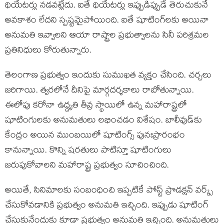
థియేట‌ర్లు న‌డ‌వ‌ట్లేదు. ఐతే థియేట‌ర్లు ఇప్పుడిప్పుడే తెరుచుకునే
అవ‌కాశం లేద‌ని స్ప‌ష్ట‌మైపోయింది. ఐతే షూటింగ్‌ల‌కు అయినా
అనుమ‌తి ఇవ్వాల‌ని ఆయా రాష్ట్రాల ప్ర‌భుత్వాల‌ను సినీ ప‌రిశ్ర‌మ‌ల
ప్ర‌తినిధులు కోరుతున్నారు.
తెలంగాణ ప్ర‌భుత్వం ఇందుకు సుముఖత వ్య‌క్తం చేసింది. చ‌ర్చ‌లు
జ‌రిగాయి. త్వ‌ర‌లోనే దీనిపై మార్గ‌ద‌ర్శ‌కాలు రాబోతున్నాయి.
ఈలోపు క‌రోనా ఉద్దృతి తీవ్ర స్థాయిలో ఉన్న మ‌హారాష్ట్రలో
షూటింగుల‌కు అనుమ‌తులు ల‌భించ‌డం విశేషం. బాలీవుడ్‌కు
కేంద్రం అయిన ముంబ‌యిలో షూటింగ్స్ పునఃప్రారంభం
కానున్నాయి. కొన్ని ష‌ర‌తులు పాటిస్తూ షూటింగులు
జ‌రుపుకోవాల‌ని మ‌హారాష్ట్ర ప్ర‌భుత్వం సూచించింది.
అయితే, సినిమాలకు సంబంధించి ఇప్పటికే పోస్ట్ ప్రొడక్షన్ వర్క్స్
చేసుకోవడానికి ప్రభుత్వం అనుమతి ఇచ్చింది. ఇప్పుడు షూటింగ్
చేసుకునేందుకు కూడా ప్రభుత్వం అనుమతి ఇచ్చింది. అనుమతులు