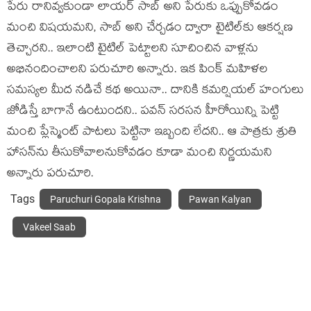
పేరు రానివ్వ‌కుండా లాయ‌ర్ సాబ్ అని పేరుకు ఒప్పుకోవ‌డం
మంచి విష‌య‌మ‌ని, సాబ్ అని చేర్చ‌డం ద్వారా టైటిల్‌కు ఆక‌ర్ష‌ణ
తెచ్చార‌ని.. ఇలాంటి టైటిల్ పెట్టాల‌ని సూచించిన వాళ్ల‌ను
అభినందించాల‌ని ప‌రుచూరి అన్నారు. ఇక పింక్ మ‌హిళ‌ల
స‌మ‌స్య‌ల మీద న‌డిచే క‌థ అయినా.. దానికి క‌మ‌ర్షియ‌ల్ హంగులు
జోడిస్తే బాగానే ఉంటుంద‌ని.. ప‌వ‌న్ స‌ర‌స‌న హీరోయిన్ని పెట్టి
మంచి ప్లేస్మెంట్ పాట‌లు పెట్టినా ఇబ్బంది లేద‌ని.. ఆ పాత్ర‌కు శ్రుతి
హాస‌న్‌ను తీసుకోవాల‌నుకోవ‌డం కూడా మంచి నిర్ణ‌య‌మ‌ని
అన్నారు ప‌రుచూరి.
Tags
Paruchuri Gopala Krishna
Pawan Kalyan
Vakeel Saab