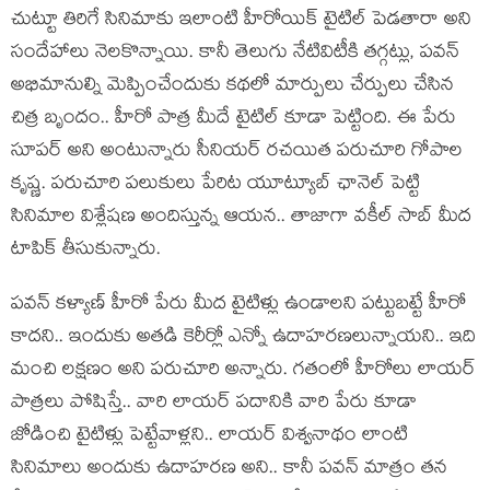
చుట్టూ తిరిగే సినిమాకు ఇలాంటి హీరోయిక్ టైటిల్ పెడ‌తారా అని
సందేహాలు నెల‌కొన్నాయి. కానీ తెలుగు నేటివిటీకి త‌గ్గ‌ట్లు, ప‌వ‌న్
అభిమానుల్ని మెప్పించేందుకు క‌థ‌లో మార్పులు చేర్పులు చేసిన
చిత్ర బృందం.. హీరో పాత్ర మీదే టైటిల్ కూడా పెట్టింది. ఈ పేరు
సూప‌ర్ అని అంటున్నారు సీనియ‌ర్ ర‌చ‌యిత ప‌రుచూరి గోపాల
కృష్ణ. ప‌రుచూరి ప‌లుకులు పేరిట యూట్యూబ్ ఛానెల్ పెట్టి
సినిమాల విశ్లేష‌ణ అందిస్తున్న ఆయ‌న‌.. తాజాగా వ‌కీల్ సాబ్ మీద
టాపిక్ తీసుకున్నారు.
ప‌వ‌న్ క‌ళ్యాణ్ హీరో పేరు మీద టైటిళ్లు ఉండాల‌ని ప‌ట్టుబ‌ట్టే హీరో
కాద‌ని.. ఇందుకు అత‌డి కెరీర్లో ఎన్నో ఉదాహ‌ర‌ణ‌లున్నాయ‌ని.. ఇది
మంచి ల‌క్ష‌ణం అని ప‌రుచూరి అన్నారు. గ‌తంలో హీరోలు లాయ‌ర్
పాత్ర‌లు పోషిస్తే.. వారి లాయ‌ర్ ప‌దానికి వారి పేరు కూడా
జోడించి టైటిళ్లు పెట్టేవాళ్ల‌ని.. లాయ‌ర్ విశ్వ‌నాథం లాంటి
సినిమాలు అందుకు ఉదాహ‌ర‌ణ అని.. కానీ ప‌వ‌న్ మాత్రం త‌న