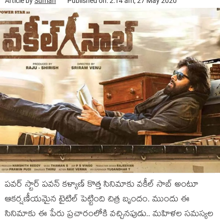
Article by
Suman
Published on: 2:14 am, 27 May 2020
ప‌వ‌ర్ స్టార్ ప‌వ‌న్ క‌ళ్యాణ్ కొత్త సినిమాకు వ‌కీల్ సాబ్ అంటూ
ఆక‌ర్ష‌ణీయ‌మైన టైటిల్ పెట్టింది చిత్ర బృందం. ముందు ఈ
సినిమాకు ఈ పేరు ప్ర‌చారంలోకి వ‌చ్చిన‌పుడు.. మ‌హిళ‌ల స‌మ‌స్య‌ల