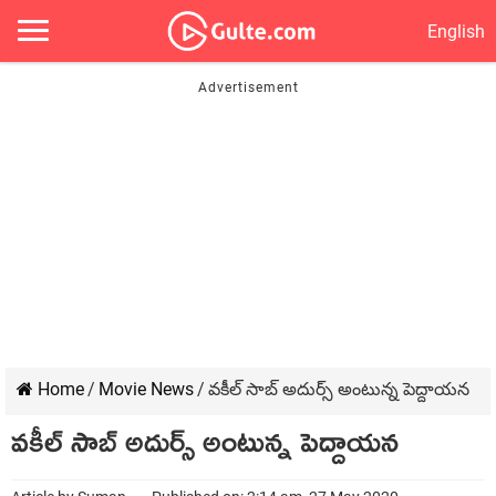
English
Home
/
Movie News
/
వ‌కీల్ సాబ్ అదుర్స్ అంటున్న పెద్దాయ‌న‌
వ‌కీల్ సాబ్ అదుర్స్ అంటున్న పెద్దాయ‌న‌