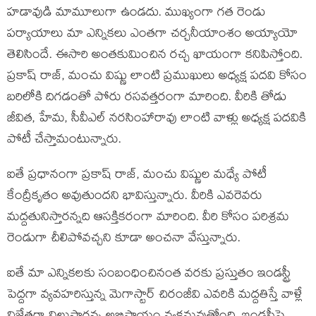
హ‌డావుడి మామూలుగా ఉండ‌దు. ముఖ్యంగా గ‌త రెండు
ప‌ర్యాయాలు మా ఎన్నిక‌లు ఎంత‌గా చ‌ర్చ‌నీయాంశం అయ్యాయో
తెలిసిందే. ఈసారి అంత‌కుమించిన ర‌చ్చ ఖాయంగా క‌నిపిస్తోంది.
ప్ర‌కాష్ రాజ్, మంచు విష్ణు లాంటి ప్ర‌ముఖులు అధ్య‌క్ష ప‌ద‌వి కోసం
బ‌రిలోకి దిగ‌డంతో పోరు ర‌స‌వ‌త్త‌రంగా మారింది. వీరికి తోడు
జీవిత‌, హేమ‌, సీవీఎల్ న‌ర‌సింహారావు లాంటి వాళ్లు అధ్య‌క్ష ప‌ద‌వికి
పోటీ చేస్తామంటున్నారు.
ఐతే ప్ర‌ధానంగా ప్ర‌కాష్ రాజ్, మంచు విష్ణుల మ‌ధ్యే పోటీ
కేంద్రీకృతం అవుతుంద‌ని భావిస్తున్నారు. వీరికి ఎవ‌రెవ‌రు
మ‌ద్ద‌తునిస్తార‌న్న‌ది ఆస‌క్తిక‌రంగా మారింది. వీరి కోసం ప‌రిశ్ర‌మ
రెండుగా చీలిపోవ‌చ్చ‌ని కూడా అంచ‌నా వేస్తున్నారు.
ఐతే మా ఎన్నిక‌లకు సంబంధించినంత వ‌ర‌కు ప్ర‌స్తుతం ఇండ‌స్ట్రీ
పెద్ద‌గా వ్య‌వ‌హ‌రిస్తున్న‌ మెగాస్టార్ చిరంజీవి ఎవ‌రికి మ‌ద్దతిస్తే వాళ్లే