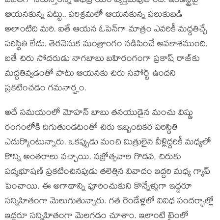
విజేత‌గా నిలుస్తార‌న్న అభిప్రాయం వ్య‌క్త‌మ‌వుతోంది. ఇండ‌స్ట్రీపై
ఆయ‌న‌కున్న ప‌ట్టు.. ప‌రిశ్ర‌మ‌లో ఆయ‌న‌కున్న ప‌లుకుబ‌డి
అలాంటిది మ‌రి. ఐతే ఆయ‌న ఓపెన్‌గా మాత్రం ఎవ‌రికీ మ‌ద్ద‌తిచ్చే
ప‌రిస్థితి లేదు. తెర‌వెనుక మంత్రాంగం న‌డిపించే అవ‌కాశ‌ముంది.
ఐతే చిరు సోద‌రుడు నాగ‌బాబు బ‌హిరంగంగా ప్ర‌కాష్ రాజ్‌కు
మ‌ద్ద‌తివ్వ‌డంతో పాటు ఆయ‌న‌కు చిరు స‌పోర్ట్ ఉంద‌ని
ప్ర‌క‌టించ‌డం గ‌మ‌నార్హం.
అదే స‌మ‌యంలో మోహ‌న్ బాబు త‌న‌యుడైన మంచు విష్ణు
రంగంలోకి దిగుతుండ‌టంతో చిరు ఇబ్బందిక‌ర ప‌రిస్థితి
ఎదుర్కొంటున్నారు. ఒక‌ప్పుడు మంచి మిత్రులైన వీళ్లిద్ద‌రికీ మ‌ధ్య‌లో
కొన్ని అంత‌రాలు వ‌చ్చాయి. వ‌జ్రోత్స‌వాల గొడ‌వ‌, చిరుకు
ప‌ద్మ‌భూష‌ణ్ ప్ర‌క‌టించిన‌పుడు త‌లెత్తిన వివాదం ఇద్ద‌రి మ‌ధ్య గ్యాప్
పెంచాయి. ఈ అగాథాన్ని పూరించుకుని కొన్నేళ్లుగా ఇద్ద‌రూ
సన్నిహితంగా మెలుగుతున్నారు. గ‌త రెండేళ్ల‌లో వివిధ సంద‌ర్భాల్లో
ఇద్ద‌రూ స‌న్నిహితంగా మెల‌గ‌డం చూశాం. ఇలాంటి టైంలో