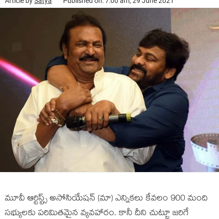
Article by
Satya
Published on: 7:00 am, 29 June 2021
మూవీ ఆర్టిస్ట్స్ అసోసియేష‌న్ (మా) ఎన్నిక‌లు కేవ‌లం 900 మంది
స‌భ్యులకు ప‌రిమిత‌మైన వ్య‌వ‌హారం. కానీ దీని చుట్టూ జ‌రిగే