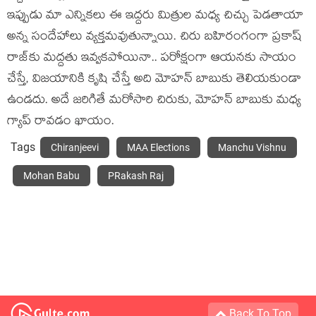
ఇప్పుడు మా ఎన్నిక‌లు ఈ ఇద్ద‌రు మిత్రుల మ‌ధ్య చిచ్చు పెడ‌తాయా
అన్న సందేహాలు వ్య‌క్త‌మ‌వుతున్నాయి. చిరు బ‌హిరంగంగా ప్ర‌కాష్
రాజ్‌కు మ‌ద్ద‌తు ఇవ్వ‌క‌పోయినా.. ప‌రోక్షంగా ఆయ‌న‌కు సాయం
చేస్తే, విజ‌యానికి కృషి చేస్తే అది మోహ‌న్ బాబుకు తెలియ‌కుండా
ఉండ‌దు. అదే జ‌రిగితే మ‌రోసారి చిరుకు, మోహ‌న్ బాబుకు మ‌ధ్య
గ్యాప్ రావ‌డం ఖాయం.
Tags
Chiranjeevi
MAA Elections
Manchu Vishnu
Mohan Babu
PRakash Raj
Back To Top