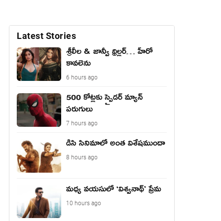
Latest Stories
శ్రీలీల & జాన్వీ థ్రిల్లర్… హీరో
కావలెను
6 hours ago
500 కోట్లకు స్పైడర్ మ్యాన్
పరుగులు
7 hours ago
డిసి సినిమాలో అంత విశేషముందా
8 hours ago
మధ్య వయసులో ‘విశ్వనాథ్’ ప్రేమ
10 hours ago