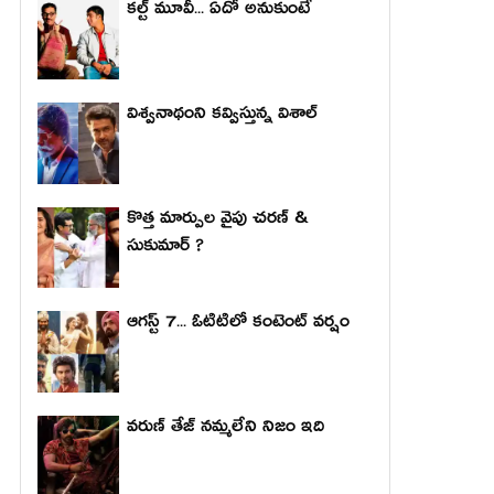
కల్ట్ మూవీ... ఏదో అనుకుంటే
విశ్వనాథంని కవ్విస్తున్న విశాల్
కొత్త మార్పుల వైపు చరణ్ &
సుకుమార్ ?
ఆగస్ట్ 7... ఓటిటిలో కంటెంట్ వర్షం
వరుణ్ తేజ్ నమ్మలేని నిజం ఇది