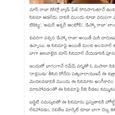
మాస్ రాజా కెరీర్లో బ్యాడ్ ఫేజ్ కొనసాగుతూనే ఉంది
సినిమా ఆడలేదు. దానికి ముందు కూడా వరుసగా ఫ్లా
టికెట్టు’, ‘అమర్ అక్బర్ ఆంటోనీ’, ‘డిస్కో రాజా’ లాం
చివరగా వచ్చిన ‘డిస్కో రాజా’ అయితే మరీ దారుణమైన
ఉన్నాయి. ఆ సినిమాపై అయితే మంచి అంచనాలే ఉన
బాగా అలవాటైన మాస్ సినిమాలే చేయడానికి పూనుక
ఇందులో భాగంగానే రమేష్ వర్మతో ఓ మసాలా సిని
‘రాక్షసుడు’ తీసిన కోనేరు సత్యనారాయణనే ఈ చిత్రా
మొదలవడానికి ముందు ఈ సినిమాకు అంగీకారం కుదిర
మారిపోవడంతో ఈ సినిమాపై నీలి నీడలు కమ్ముకున
బడ్జెట్ సమస్యలతో ఈ సినిమాను ప్రస్తుతానికి హోల్డ్
లేకపోవడం, రవితేజ మార్కెట్ కూడా బాగా దెబ్బ 