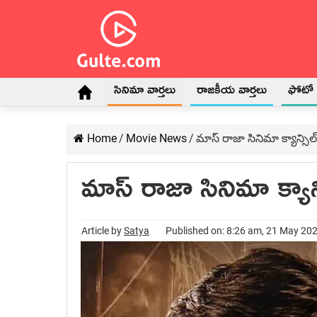
సినిమా వార్తలు
రాజకీయ వార్తలు
ఫోటో గ
Home
/
Movie News
/
మాస్ రాజా సినిమా క్యాన్సిల
మాస్ రాజా సినిమా క్యాన
Article by
Satya
Published on: 8:26 am, 21 May 20