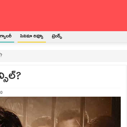
్యాలరీ
సినిమా రివ్యూ
ట్రెండ్స్
్?
్సిల్?
20