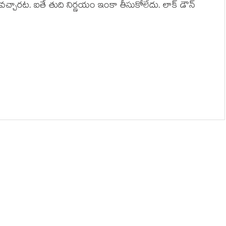
్చారట. ఐతే తుది నిర్ణయం ఇంకా తీసుకోలేదు. లాక్ డౌన్