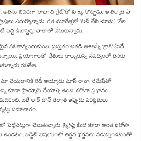
. అతను చివరగా ‘రాజా ది గ్రేట్’తో హిట్టు కొట్టాడు. ఆ తర్వాత ఏ
పులు ఎదుర్కొన్నాడు. గత మూడేళ్లలో ‘టచ్ చేసి చూడు’, ‘నేల
టి పెద్ద డిజాస్టర్లు ఖాతాలో వేసుకున్నాడు.
 ఫలితాన్నందుకుంది. ప్రస్తుతం అతడి ఆశలన్నీ ‘క్రాక్’ మీదే
్నాయి. ప్రయోగాలతో చేతులు కాల్చుకున్న నేపథ్యంలో తనకు
ున్నాడు రవితేజ.
మా చేయడానికి రెడీ అయ్యాడు మాస్ రాజా. రమేష్‌తో
న్ని కూడా ప్రొడ్యూస్ చేయాల్సి ఉంది. కరోనా ప్రభావం
ింది. ఐతే లాక్ డౌన్ తర్వాత ఇప్పుడు పరిస్థితులు
్నట్లు సమాచారం.
‌లో పెట్టినట్లుగా చెబుతున్నారు. స్క్రిప్టు మీద కూడా అంత భరోసా
తిని ఉండటం, బడ్జెట్ విషయంలో తర్జన భర్జనలు నడుస్తుండటంతో