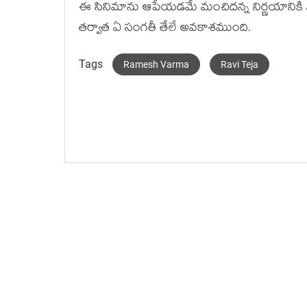
ఈ సినిమాను ఆపేయడమే మంచిదన్న నిర్ణయానికి వచ
తర్వాత ఏ సంగతీ తేలే అవకాశముంది.
Tags
Ramesh Varma
Ravi Teja