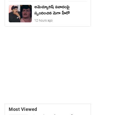
అమెచ్యూరిష్ వివాదంపై
స్పందించిన మెగా హీరో
12 hours ago
Most Viewed