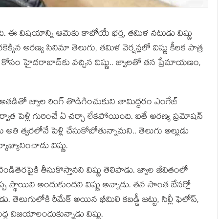
తోంది. ఈ విష‌యాన్ని ఆమెకు కాబోయే భ‌ర్త, త‌మిళ న‌టుడు విష్ణు
ెక్కిన అర‌ణ్య సినిమా తెలుగు, త‌మిళ వెర్ష‌న్ల‌లో విష్ణు కీల‌క పాత్ర
కోసం హైద‌రాబాద్‌కు వ‌చ్చిన విష్ణు.. జ్వాల‌తో త‌న ప్రేమాయ‌ణం,
గా అత‌డితో జ్వాల రింగ్ తొడిగించుకుని తామిద్ద‌రం ఎంగేజ్
్వాత పెళ్లి గురించే ఏ చ‌ర్చా లేక‌పోయింది. ఐతే అర‌ణ్య ప్ర‌మోష‌న్
తి త్వ‌ర‌లోనే పెళ్లి చేసుకోబోతున్నామ‌ని.. తెలుగు అల్లుడు
ఖ్యానించాడు విష్ణు.
వెండితెర‌పైకి తీసుకొస్తాన‌ని విష్ణు తెలిపాడు. జ్వాల జీవితంలో
ప స్థాయిని అందుకుంద‌ని విష్ణు అన్నాడు. త‌న సొంత బేన‌ర్లో
డు. తెలుగులోకి రీమేక్ అయిన భీమిలి కబడ్డీ జట్టు, సిల్లీ ఫెలోస్,
ద్ద విజయాలందుకున్నాడు విష్ణు.