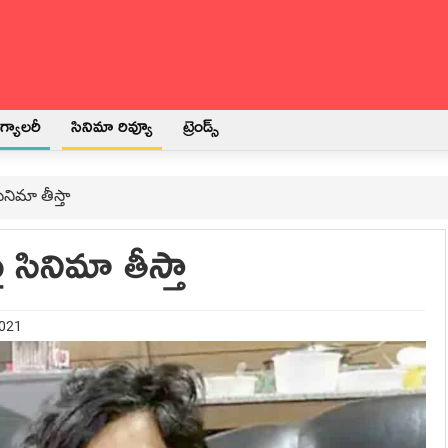
్యాలరీ
సినిమా రివ్యూ
ట్రెండ్స్
ినిమా తీస్తా
 సినిమా తీస్తా
2021