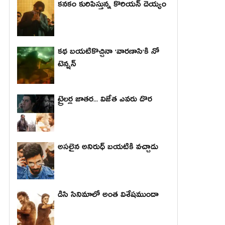
కనకం కురిపిస్తున్న కొరియన్ దెయ్యం
కథ బయటికొచ్చినా 'వారణాసి'కి నో
టెన్షన్
ట్రైలర్ల జాతర... విజేత ఎవరు దొర
అసలైన అనిరుధ్ బయటికి వచ్చాడు
డిసి సినిమాలో అంత విశేషముందా