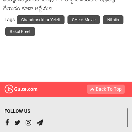
అమ్ముతున్నారంటూ సింపుల్ గా కొట్టి పడేసింది. కాంట్రవర్సీ
చేయడం కూడా ఆర్టే మరి!
Tags
Chandrasekhar Yeleti
CHeck Movie
Nithiin
Rakul Preet
Back To Top
FOLLOW US