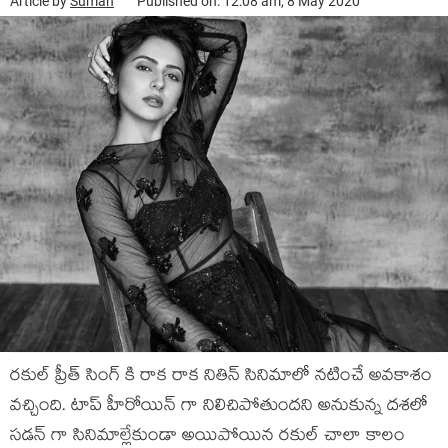
Article by
Suman
Published on: 12:08 am, 8 May 2020
రకుల్ ప్రీత్ సింగ్ కి రాక రాక నితిన్ సినిమాలో నటించే అవకాశం
వచ్చింది. టాప్ హీరోయిన్ గా నిలిచిపోతుందని అనుకున్న దశలో
సడన్ గా సినిమాల్లేకుండా అయిపోయిన రకుల్ చాలా కాలం