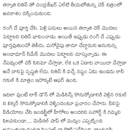
తర్వాత నితిన్ తో చంద్రశేఖర్ ఏలేటి తీయబోతున్న చెక్ చిత్రంలో
అవకాశం దక్కించుకుంది.
రంగ్ దే పూర్తి చేసి, పెళ్లి పనులు అయిన తర్వాత చెక్ మొదలు
పెట్టాలని నితిన్ భావించాడు. అయితే ఇప్పుడు రంగ్ దే ఎప్పుడు
పూర్తవుతుందో తెలీదు. మరోవైపు తానూ చేద్దామని అనుకున్న
అంధాధూన్ రీమేక్ మొదలు పెట్టాలని చూస్తున్నాడు. ఈ
నేపథ్యంలో చెక్ సినిమా చేస్తాడా, లేక ఒక ఏడాది వాయిదా వేస్తాడా
అనే దానిపై స్పష్టత లేదు. నితిన్ కి వచ్చే నష్టం ఏమి ఉండదు కానీ
రకుల్ కి మాత్రం ఇదొక్కటే ఆఫర్ ఉంది.
ఇదిలా వుంటే లాక్ డౌన్ లో మెడిసిన్స్ కొనుక్కోడానికి వెళ్లిన రకుల్
ని లిక్కర్ కొనుక్కోడానికి వెళ్ళిందంటూ ప్రచారం చేసారు. దీనిపై
వీడియోలు చేసి ఇండస్ట్రీలో హీరోలు అందరిని సపోర్ట్ కి రమ్మని
పిలవకుండా… మెడికల్ షాప్ లో మద్యం ఎప్పట్నించి