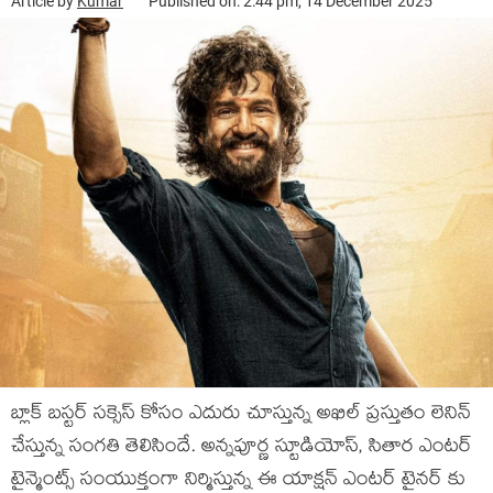
Article by
Kumar
Published on: 2:44 pm, 14 December 2025
బ్లాక్ బస్టర్ సక్సెస్ కోసం ఎదురు చూస్తున్న అఖిల్ ప్రస్తుతం లెనిన్
చేస్తున్న సంగతి తెలిసిందే. అన్నపూర్ణ స్టూడియోస్, సితార ఎంటర్
టైన్మెంట్స్ సంయుక్తంగా నిర్మిస్తున్న ఈ యాక్షన్ ఎంటర్ టైనర్ కు