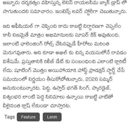
అబ్బూరు దర్శకత్వం వహిస్తున్న లెనిన్ రాయలసీమ బ్యాక్ డ్రాప్ లో
సాగుతుందని సమాచారం. ఇంటెన్స్ లవర్ స్టోరీగా చెబుతున్నారు.
ఇది అఫీషియల్ గా చెప్పింది కాదు కాబట్టి నిర్ధారణగా చెప్పలేం
కానీ నిజమైతే మాత్రం అభిమానులకు సూపర్ కిక్ అవుతుంది.
ఇలాంటి ఛాలెంజింగ్ రోల్స్ చేసినప్పుడే హీరోలు మరింత
మెరుగవుతారు. అది కూడా అఖిల్ కు చిన్న వయసులోనే రావడం
విశేషమే. ప్రస్తుతానికి రిలీజ్ డేట్ కు సంబంధించి ఎలాంటి క్లారిటీ
లేదు. షూటింగ్ మొత్తం అయిపోయాక పోస్ట్ ప్రొడక్షన్ స్టార్ట్ చేసే
సమయంలో నిర్ణయం తీసుకోబోతున్నారు. 2026 సమ్మర్
అనుకుంటున్నారట. పెద్ది, ఉస్తాద్ భగత్ సింగ్, ప్యారడైజ్,
విశ్వంభర లాంటి పెద్ద సినిమాలు ఉన్నాయి కాబట్టి వాటితో
వీలైనంత క్లాష్ లేకుండా చూస్తారట.
Tags
Feature
Lenin