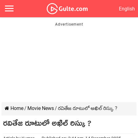
English
Home
/
Movie News
/
రవితేజ రూటులో అఖిల్ రిస్కు ?
రవితేజ రూటులో అఖిల్ రిస్కు ?