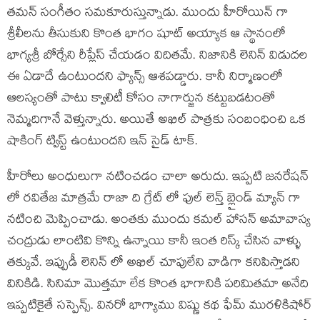
తమన్ సంగీతం సమకూరుస్తున్నాడు. ముందు హీరోయిన్ గా
శ్రీలీలను తీసుకుని కొంత భాగం షూట్ అయ్యాక ఆ స్థానంలో
భాగ్యశ్రీ బోర్సేని రీప్లేస్ చేయడం విదితమే. నిజానికి లెనిన్ విడుదల
ఈ ఏడాదే ఉంటుందని ఫ్యాన్స్ ఆశపడ్డారు. కానీ నిర్మాణంలో
ఆలస్యంతో పాటు క్వాలిటీ కోసం నాగార్జున కట్టుబడటంతో
నెమ్మదిగానే వెళ్తున్నారు. అయితే అఖిల్ పాత్రకు సంబంధించి ఒక
షాకింగ్ ట్విస్ట్ ఉంటుందని ఇన్ సైడ్ టాక్.
హీరోలు అంధులుగా నటించడం చాలా అరుదు. ఇప్పటి జనరేషన్
లో రవితేజ మాత్రమే రాజా ది గ్రేట్ లో ఫుల్ లెన్త్ బ్లైండ్ మ్యాన్ గా
నటించి మెప్పించాడు. అంతకు ముందు కమల్ హాసన్ అమావాస్య
చంద్రుడు లాంటివి కొన్ని ఉన్నాయి కానీ ఇంత రిస్క్ చేసిన వాళ్ళు
తక్కువే. ఇప్పుడీ లెనిన్ లో అఖిల్ చూపులేని వాడిగా కనిపిస్తాడని
వినికిడి. సినిమా మొత్తమా లేక కొంత భాగానికి పరిమితమా అనేది
ఇప్పటికైతే సస్పెన్స్. వినరో భాగ్యాము విష్ణు కథ ఫేమ్ మురళికిషోర్