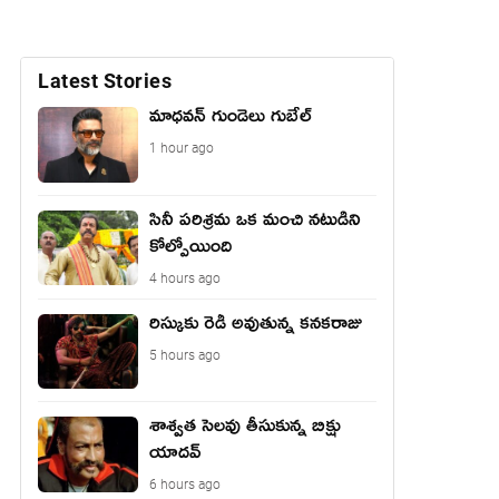
Latest Stories
మాధ‌వ‌న్ గుండెలు గుబేల్‌
1 hour ago
సినీ పరిశ్రమ ఒక మంచి నటుడిని
కోల్పోయింది
4 hours ago
రిస్కుకు రెడీ అవుతున్న కనకరాజు
5 hours ago
శాశ్వత సెలవు తీసుకున్న బిక్షు
యాదవ్
6 hours ago