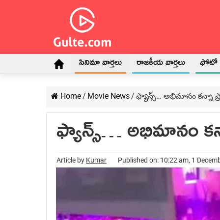
సినిమా వార్తలు
రాజకీయ వార్తలు
ఫోటో గ
Home
/
Movie News
/
ఫ్యాన్స్… అభిమానం కన్నా ప్
ఫ్యాన్స్… అభిమానం కన్న
Article by
Kumar
Published on: 10:22 am, 1 Decem