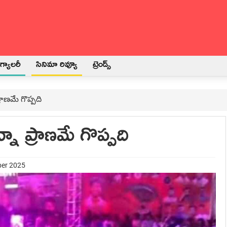
్యాలరీ
సినిమా రివ్యూ
ట్రెండ్స్
రాణమే గొప్పది
ా ప్రాణమే గొప్పది
ber 2025