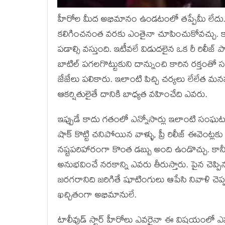
హీరోల మీద అభిమానం ఉండటంలో తప్పేమీ లేదు. కా
కలిగించనంత వరకు ఎంతైనా చూపించుకోవచ్చు. కాన
పడాల్సి వస్తుంది. ఇటీవలే విడుదలైన ఒక రీ రిలీజ
బాటిల్ పగలగొట్టుకుని దాన్నుంచి కారిన రక్తంతో సదరు
జేజేలు పలికారు. ఇలాంటి పిచ్చి చర్యలు లేలేత మన
ఆకర్షితులైతే దానికి బాధ్యత వహించేది ఎవరు.
ఇప్పుడే కాదు గతంలో ఎన్నోసార్లు ఇలాంటి సంఘటనల
షాక్ కొట్టి చనిపోయిన వాళ్ళు, ప్రీ రిలీజ్ ఈవెంట్లక
నష్టపరిహారంగా కొంత డబ్బు అంది ఉండొచ్చు. కానీ
అనుభవించే నరకాన్ని ఎవరు తీరుస్తారు. పైన చెప్
జరగరానిది జరిగితే షూటింగులు ఆపేసి నివాళి చె
ఖచ్చితంగా అభిమానులే.
టాలీవుడ్ స్టార్ హీరోలు ఎవరైనా ఈ విషయంలో ఎప్పటి