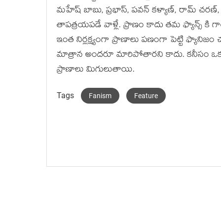
మహేష్ బాబు, ప్రభాస్, పవన్ కళ్యాణ్, రామ్ చరణ్, 
తాపత్రయపడే వాళ్లే. ప్రాణం కాదు తమ ఫ్యాన్స్ క
ఇంత నిర్లక్ష్యంగా ప్రాణాలు పణంగా పెట్టి ఫ్యా
మాత్రాన అందరూ మారిపోతారని కాదు. కనీసం ఒక్కర
ప్రాణాలు మిగులుతాయి.
Tags
Fanism
Feature