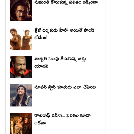
సుమంత్ కోరుకున్న ఫలితం దక్కిందా
క్రేజీ దర్శకుడు హీరో అయితే సౌండ్
లేదేంటి
శాశ్వత సెలవు తీసుకున్న బిక్షు
యాదవ్
సూపర్ స్టార్ కూతురు ఎలా చేసింది
డాటరాఫ్ రవీనా... ఫలితం కూడా
అదేనా