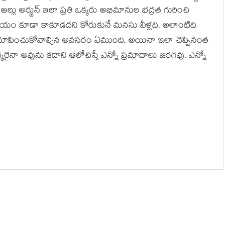
అల్లు అర్జున్ ఇలా ప్రతి ఒక్కరు అభిమానుల భద్రత గురించి
ి గాయం కూడా కాకూడదని కోరుకునే మనసు వీళ్లది. అలాంటిది
నిజం చూపించుకోవాల్సిన అవసరం ఏముంది. అయినా ఇలా చెప్పినంత
ైనా అవును కదాని ఆలోచిస్తే ఎన్నో ప్రమాదాలు జరగవు. ఎన్నో