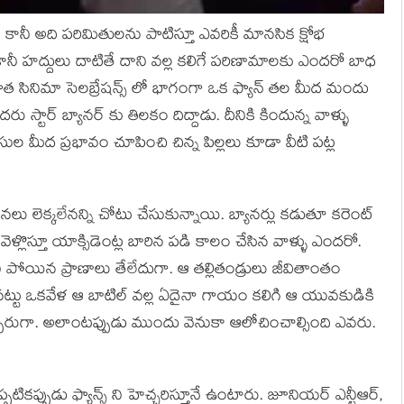
నీ అది పరిమితులను పాటిస్తూ ఎవరికీ మానసిక క్షోభ
ీ హద్దులు దాటితే దాని వల్ల కలిగే పరిణామాలకు ఎందరో బాధ
్ పాత సినిమా సెలబ్రేషన్స్ లో భాగంగా ఒక ఫ్యాన్ తల మీద మందు
 స్టార్ బ్యానర్ కు తిలకం దిద్దాడు. దీనికి కిందున్న వాళ్ళు
సుల మీద ప్రభావం చూపించి చిన్న పిల్లలు కూడా వీటి పట్ల
ు లెక్కలేనన్ని చోటు చేసుకున్నాయి. బ్యానర్లు కడుతూ కరెంట్
ు వెళ్లొస్తూ యాక్సిడెంట్ల బారిన పడి కాలం చేసిన వాళ్ళు ఎందరో.
 పోయిన ప్రాణాలు తేలేదుగా. ఆ తల్లితండ్రులు జీవితాంతం
పినట్టు ఒకవేళ ఆ బాటిల్ వల్ల ఏదైనా గాయం కలిగి ఆ యువకుడికి
ప్పరుగా. అలాంటప్పుడు ముందు వెనుకా ఆలోచించాల్సింది ఎవరు.
కప్పుడు ఫ్యాన్స్ ని హెచ్చరిస్తూనే ఉంటారు. జూనియర్ ఎన్టీఆర్,