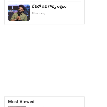
దేవిలో ఇది గొప్ప లక్షణం
8 hours ago
Most Viewed