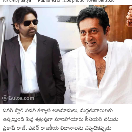
Article by
Satya
Published on: 2:00 pm, 30 November 2020
పవర్ స్టార్ పవన్ కళ్యాణ్ అభిమానులు, మద్దతుదారులకు
ఉన్నట్లుండి పెద్ద శత్రువుగా మారిపోయారు సీనియర్ నటుడు
ప్రకాష్ రాజ్‌. పవన్ రాజకీయ విధానాలను ఎప్పటికప్పుడు