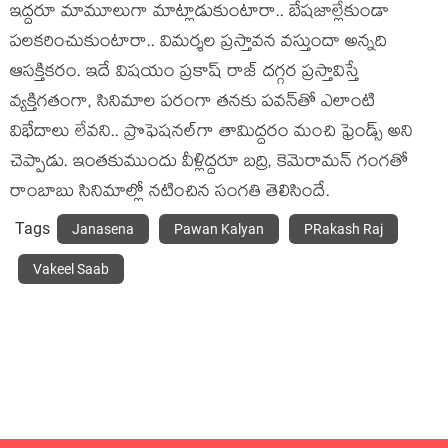
ఇద్దరూ మామూలుగా మాట్లాడుకుంటారా.. బేషజాల్లేకుండా
పలకరించుకుంటారా.. విమర్శల ప్రస్తావన వస్తుందా అన్నది
ఆసక్తికరం. ఇదే విషయం ప్రకాష్ రాజ్ దగ్గర ప్రస్తావిస్తే
వ్యక్తిగతంగా, సినిమాల పరంగా తనకు పవన్‌తో ఎలాంటి
విభేదాలు లేవని.. ప్రొఫెషనల్‌గా తామిద్దరం మంచి ఫ్రెండ్స్ అని
చెప్పాడు. ఇంతకుముందు వీళ్లిద్దరూ బద్రి, కెమెరామన్ గంగతో
రాంబాబు సినిమాల్లో నటించిన సంగతి తెలిసిందే.
Tags
Janasena
Pawan Kalyan
PRakash Raj
Vakeel Saab