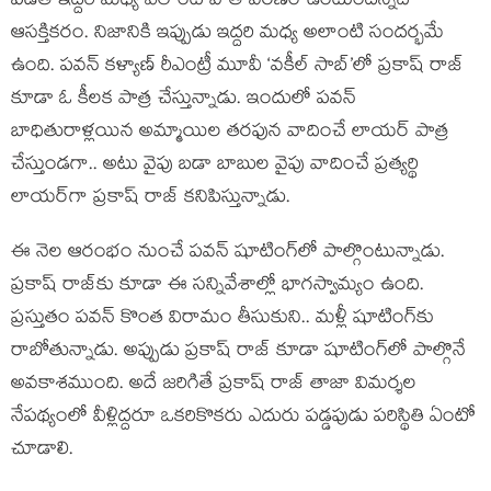
పడితే ఇద్దరి మధ్య ఎలాంటి వాతావరణం ఉంటుందన్నది
ఆసక్తికరం. నిజానికి ఇప్పుడు ఇద్దరి మధ్య అలాంటి సందర్భమే
ఉంది. పవన్ కళ్యాణ్ రీఎంట్రీ మూవీ ‘వకీల్ సాబ్’లో ప్రకాష్ రాజ్
కూడా ఓ కీలక పాత్ర చేస్తున్నాడు. ఇందులో పవన్‌
బాధితురాళ్లయిన అమ్మాయిల తరఫున వాదించే లాయర్ పాత్ర
చేస్తుండగా.. అటు వైపు బడా బాబుల వైపు వాదించే ప్రత్యర్థి
లాయర్‌గా ప్రకాష్ రాజ్ కనిపిస్తున్నాడు.
ఈ నెల ఆరంభం నుంచే పవన్ షూటింగ్‌లో పాల్గొంటున్నాడు.
ప్రకాష్ రాజ్‌‌కు కూడా ఈ సన్నివేశాల్లో భాగస్వామ్యం ఉంది.
ప్రస్తుతం పవన్ కొంత విరామం తీసుకుని.. మళ్లీ షూటింగ్‌కు
రాబోతున్నాడు. అప్పుడు ప్రకాష్ రాజ్ కూడా షూటింగ్‌లో పాల్గొనే
అవకాశముంది. అదే జరిగితే ప్రకాష్ రాజ్ తాజా విమర్శల
నేపథ్యంలో వీళ్లిద్దరూ ఒకరికొకరు ఎదురు పడ్డపుడు పరిస్థితి ఏంటో
చూడాలి.