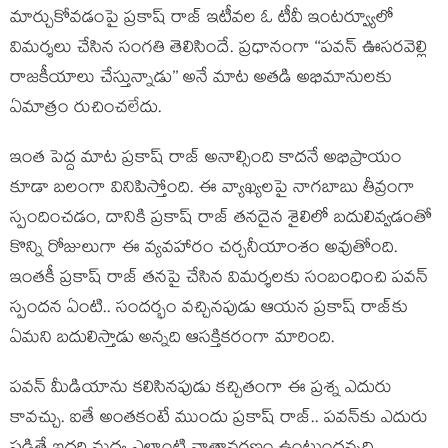
మార్చుకోవడంపై ప్రకాష్ రాజ్ ఇటీవల ఓ టీవీ ఇంటర్వ్యూలో
విమర్శలు చేసిన సంగతి తెలిసిందే. ప్రధానంగా ‘‘పవన్ ఊసరవెల్లి
రాజకీయాలు చేస్తున్నాడు’’ అనే మాట అతడి అభిమానులకు
ఏమాత్రం రుచించలేదు.
ఇంత పెద్ద మాట ప్రకాష్ రాజ్ అనాల్సింది కాదనే అభిప్రాయం
కూడా బలంగా వినిపిస్తోంది. ఈ వ్యాఖ్యలపై నాగబాబు తీవ్రంగా
స్పందించడం, దానికి ప్రకాష్ రాజ్ తనదైన శైలిలో బదులివ్వడంతో
కొన్ని రోజులుగా ఈ వ్యవహారం చర్చనీయాంశం అవుతోంది.
ఇంతకీ ప్రకాష్ రాజ్ తనపై చేసిన విమర్శలకు సంబంధించి పవన్
స్పందన ఏంటి.. సందర్భం వచ్చినపుడు ఆయన ప్రకాష్ రాజ్‌కు
ఏమని బదులిస్తాడు అన్నది ఆసక్తికరంగా మారింది.
పవన్ మీడియాను కలిసినపుడు కచ్చితంగా ఈ ప్రశ్న ఎదురు
కావచ్చు. ఐతే అంతకంటే ముందు ప్రకాష్ రాజ్.. పవన్‌కు ఎదురు