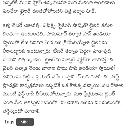
ఇప్ప‌టికే మంచి హైప్ ఉన్న సినిమా మీద మరింత అంచ‌నాలు
పెంచేలా ట్రైల‌ర్ ఉండ‌బోతోంద‌ని చిత్ర వ‌ర్గాల టాక్.
క‌ళ్లు చెదిరే విజువ‌ల్స్, ఎఫెక్ట్స్, స్ట్రైకింగ్ షాట్స్‌తో ట్రైల‌ర్ క‌నుల
విందుగా ఉంటుంద‌ని.. హ‌నుమాన్ త‌ర్వాత పాన్ ఇండియా
స్థాయిలో తేజ సినిమా మీద బ‌జ్ క్రియేట‌య్యేలా ట్రైల‌ర్‌ను
తీర్చిదిద్దార‌ని అంటున్నారు. టీజ‌ర్ తర్వాత పెద్ద‌గా హ‌డావుడి
చేయ‌ని చిత్ర బృందం.. ట్రైల‌ర్‌ను మాస్ట‌ర్ స్ట్రోక్‌గా భావిస్తోంది.
ట్రైల‌ర్ వ‌చ్చాక రెండు వారాల పాటు పాన్ ఇండియా స్థాయిలో
సినిమాను గ‌ట్టిగా ప్ర‌మోట్ చేసేలా ప్లానింగ్ జ‌రుగుతోంది. పోస్ట్
ప్రొడ‌క్ష‌న్ కార్య‌క్ర‌మాలు ఇప్ప‌టికే ఒక కొలిక్కి వ‌చ్చాయి. ప‌ది రోజుల
ముందే ఫ‌స్ట్ కాపీ తీసేయ‌బోతున్నారు. మ‌రి ప్రేక్ష‌కుల‌ను ట్రైల‌ర్
ఎంత మేర‌ ఆక‌ట్టుకుంటుందో.. సినిమాకు బ‌జ్‌ను పెంచుతుందో,
త‌గ్గిస్తుందో చూడాలి.
Tags
Mirai