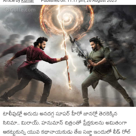
Article by
Kumar
Published on: 11:17 pm, 26 August 2025
టాలీవుడ్లో అరుదు అన‌ద‌గ్గ సూప‌ర్ హీరో జాన‌ర్లో తెర‌కెక్కిన
సినిమా.. మిరాయ్. హ‌నుమాన్ చిత్రంతో ప్రేక్ష‌కుల‌ను అమితంగా
ఆక‌ట్టుకున్న యువ క‌థానాయ‌కుడు తేజ స‌జ్జా ఇందులో లీడ్ రోల్