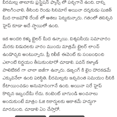
వీరమల్లు తాలూకు ఫ్రస్ట్రేషన్ ఫ్యాన్స్ లో పచ్చిగానే ఉంది. దాన్ని
తొలగించాలి. తీసింది రెండు సినిమాలే అయినా దర్శకుడు సుజిత్
మీద రాజమౌళి రేంజ్ లో ఆశలు పెట్టుకున్నారు. గతంలో తనిచ్చిన
హైప్ కూడా అదే స్థాయిలో ఉంది.
ఇక అందరి కళ్ళు ట్రైలర్ మీద ఉన్నాయి. విశ్వసనీయ సమాచారం
మేరకు విడుదలకు వారం ముందు మాత్రమే ట్రైలర్ లాంచ్
ఉండొచ్చని అంటున్నారు. ప్రీ రిలీజ్ ఈవెంట్ కు సంబంధించి
ఎలాంటి నిర్ణయం తీసుకుంటారో చూడాలి. పవన్ కళ్యాణ్
పొలిటికల్ గా చాలా బిజీగా ఉన్నారు. డబ్బింగ్ కి టైం దొరకడమే
ఎక్కువనేలా ఉంది పరిస్థితి. వీరమల్లుకు ఇచ్చినంత సమయం దీనికి
కేటాయించడం అనుమానంగానే ఉంది. అయినా సరే హైప్
కొచ్చిన ఇబ్బందేమీ లేదు. కంటెంట్ బాగుండి అంచనాలు
అందుకుంటే మాత్రం ఓజి రికార్డులకు ఆకాశమే హద్దుగా
మారనుంది. చూడాలి ఏం చేస్తారో.