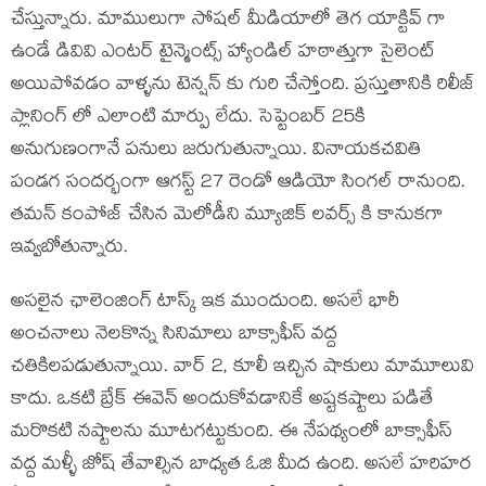
చేస్తున్నారు. మాములుగా సోషల్ మీడియాలో తెగ యాక్టివ్ గా
ఉండే డివివి ఎంటర్ టైన్మెంట్స్ హ్యాండిల్ హఠాత్తుగా సైలెంట్
అయిపోవడం వాళ్ళను టెన్షన్ కు గురి చేస్తోంది. ప్రస్తుతానికి రిలీజ్
ప్లానింగ్ లో ఎలాంటి మార్పు లేదు. సెప్టెంబర్ 25కి
అనుగుణంగానే పనులు జరుగుతున్నాయి. వినాయకచవితి
పండగ సందర్భంగా ఆగస్ట్ 27 రెండో ఆడియో సింగల్ రానుంది.
తమన్ కంపోజ్ చేసిన మెలోడీని మ్యూజిక్ లవర్స్ కి కానుకగా
ఇవ్వబోతున్నారు.
అసలైన ఛాలెంజింగ్ టాస్క్ ఇక ముందుంది. అసలే భారీ
అంచనాలు నెలకొన్న సినిమాలు బాక్సాఫీస్ వద్ద
చతికిలపడుతున్నాయి. వార్ 2, కూలీ ఇచ్చిన షాకులు మామూలువి
కాదు. ఒకటి బ్రేక్ ఈవెన్ అందుకోవడానికే అష్టకష్టాలు పడితే
మరొకటి నష్టాలను మూటగట్టుకుంది. ఈ నేపథ్యంలో బాక్సాఫీస్
వద్ద మళ్ళీ జోష్ తేవాల్సిన బాధ్యత ఓజి మీద ఉంది. అసలే హరిహర