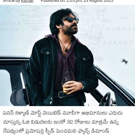
Article by
Kumar
Published on: 2:05 pm, 23 August 2025
పవన్ కళ్యాణ్ మోస్ట్ వెయిటెడ్ మూవీగా అభిమానులు ఎదురు
చూస్తున్న ఓజి విడుదలకు ఇంకో 32 రోజులు మాత్రమే ఉన్న
నేపథ్యంలో ప్రమోషన్ల స్పీడ్ పెంచమని ఫ్యాన్స్ డిమాండ్