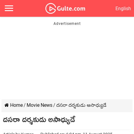
English
Home
/
Movie News
/
దసరా దర్శకుడు అసాధ్యుడే
దసరా దర్శకుడు అసాధ్యుడే