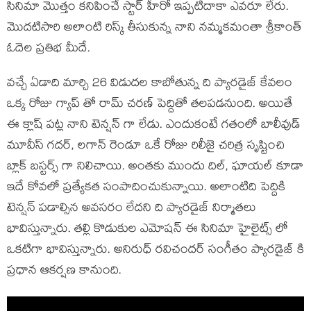
సినిమా మొత్తం కనిపించే స్టార్ హీరో ఇప్పటిదాకా ఎవరూ లేరు.
మొదటిసారి అలాంటి రిస్క్ తీసుకున్న నాని నమ్మకమంతా శ్రీకాంత్
ఓదెల ప్రతిభ మీదే.
వచ్చే ఏడాది మార్చి 26 విడుదల కాబోతున్న ది ప్యారడైజ్ కేవలం
ఒక్క రోజు గ్యాప్ తో రామ్ చరణ్ పెద్దితో తలపడనుంది. అయితే
ఈ క్లాష్ పట్ల నాని టెన్షన్ గా లేడు. ఎందుకంటే గతంలో బాలీవుడ్
మూవీస్ గదర్, లగాన్ రెండూ ఒకే రోజు రిలీజై చరిత్ర సృష్టించి
బ్లాక్ బస్టర్స్ గా నిలిచాయి. అంతకు ముందు దిల్, ఘాయల్ కూడా
ఇదే కోవలో ప్రత్యేకత సంపాదించుకున్నాయి. అలాంటిది పెద్దికి
టెన్షన్ పడాల్సిన అవసరం లేదని ది ప్యారడైజ్ నిర్మాతలు
భావిస్తున్నారు. తల్లి కొడుకుల ఎమోషన్ ఈ సినిమా హైలైట్స్ లో
ఒకటిగా భావిస్తున్నారు. అనిరుధ్ రవిచందర్ సంగీతం ప్యారడైజ్ కి
ప్రధాన ఆకర్షణ కానుంది.