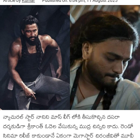
Article by
Kumar
Published on: 6:04 pm, 11 August 2025
న్యాచురల్ స్టార్ నానిని మాస్ లీగ్ లోకి తీసుకొచ్చిన దసరా
దర్శకుడిగా శ్రీకాంత్ ఓదెల వేసుకున్న ముద్ర చిన్నది కాదు. రెండో
సినిమా రిలీజ్ కాకుండానే ఏకంగా మెగాస్టార్ చిరంజీవితో మూవీ