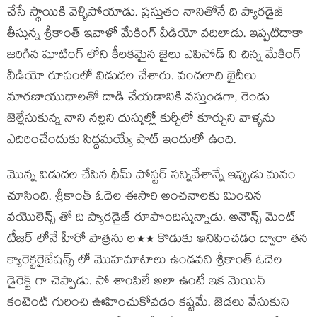
చేసే స్థాయికి వెళ్ళిపోయాడు. ప్రస్తుతం నానితోనే ది ప్యారడైజ్
తీస్తున్న శ్రీకాంత్ ఇవాళో మేకింగ్ వీడియో వదిలాడు. ఇప్పటిదాకా
జరిగిన షూటింగ్ లోని కీలకమైన జైలు ఎపిసోడ్ ని చిన్న మేకింగ్
వీడియో రూపంలో విడుదల చేశారు. వందలాది ఖైదీలు
మారణాయుధాలతో దాడి చేయడానికి వస్తుండగా, రెండు
జెల్లేసుకున్న నాని నల్లని దుస్తుల్లో కుర్చీలో కూర్చుని వాళ్ళను
ఎదిరించేందుకు సిద్ధమయ్యే షాట్ ఇందులో ఉంది.
మొన్న విడుదల చేసిన థీమ్ పోస్టర్ సన్నివేశాన్నే ఇప్పుడు మనం
చూసింది. శ్రీకాంత్ ఓదెల ఈసారి అంచనాలకు మించిన
వయొలెన్స్ తో ది ప్యారడైజ్ రూపొందిస్తున్నాడు. అనౌన్స్ మెంట్
టీజర్ లోనే హీరో పాత్రను ల** కొడుకు అనిపించడం ద్వారా తన
క్యారెక్టరైజేషన్స్ లో మొహమాటాలు ఉండవని శ్రీకాంత్ ఓదెల
డైరెక్ట్ గా చెప్పాడు. సో శాంపిలే అలా ఉంటే ఇక మెయిన్
కంటెంట్ గురించి ఊహించుకోవడం కష్టమే. జెడలు వేసుకుని