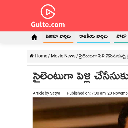
సినిమా వార్తలు
రాజకీయ వార్తలు
ఫోటో గ
Home
/
Movie News
/
సైలెంటుగా పెళ్లి చేసేసుకున్న
సైలెంటుగా పెళ్లి చేసేసుక
Article by
Satya
Published on: 7:00 am, 20 Novemb