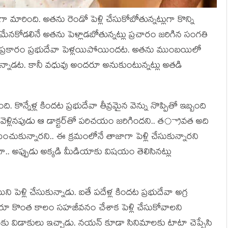
ా మారింది. అతను రెండో పెళ్లి చేసుకోబోతున్నట్లుగా కొన్ని
 మేనకోడలినే అతను పెళ్లాడబోతున్నట్లు ప్రచారం జరిగిన సంగతి
 ప్రకారం ప్రభుదేవా పెళ్లయిపోయిందట. అతను ముంబయిలో
కున్నాడట. కానీ వధువు అందరూ అనుకుంటున్నట్లు అతడి
ి. కొన్నేళ్ల కిందట ప్రభుదేవా తీవ్రమైన వెన్ను నొప్పితో ఇబ్బంది
్రికి వెళ్లినపుడు ఆ డాక్టర్‌తో పరిచయం జరిగిందని.. తర్ావత అది
ించుకున్నారని.. ఈ క్రమంలోనే తాజాగా పెళ్లి చేసుకున్నారని
ోగా.. అప్పుడు అక్కడి మీడియాకు విషయం తెలిసినట్లు
ెళ్లి చేసుకున్నాడు. ఐతే పదేళ్ల కిందట ప్రభుదేవా అగ్ర
్దరూ కొంత కాలం సహజీవనం చేశాక పెళ్లి చేసుకోవాలని
మకు విడాకులు ఇచ్చాడు. నయన్ కూడా సినిమాలకు టాటా చెప్పేసి