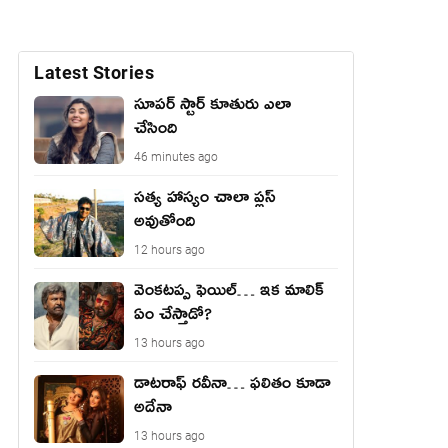
Latest Stories
సూపర్ స్టార్ కూతురు ఎలా
చేసింది
46 minutes ago
సత్య హాస్యం చాలా ప్లస్
అవుతోంది
12 hours ago
వెంక‌ట‌ప్ప ఫెయిల్… ఇక మాలిక్
ఏం చేస్తాడో?
13 hours ago
డాటరాఫ్ రవీనా… ఫలితం కూడా
అదేనా
13 hours ago