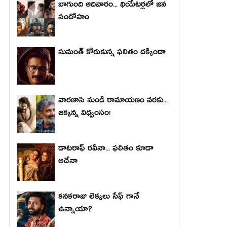
బాగుంది ఆదివారం... థియేటర్లలో జన
సందోహం
సుమంత్ కోరుకున్న ఫలితం దక్కిందా
వారణాసి నుండి రామాయణం వరకు...
జక్కన్న విధ్వంసం!
డాటరాఫ్ రవీనా... ఫలితం కూడా
అదేనా
కనకరాజు లెక్కలు సేఫ్ గానే
ఉన్నాయా?