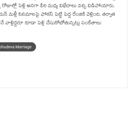
ని రోజుల్లో పెళ్లి అనగా వీరి మధ్య విభేదాలు వచ్చి విడిపోయారు.
 మళ్లీ సినిమాలపై ఫోకస్ పెట్టి పెద్ద రేంజికి వెళ్లింది. తర్వాత
నే వాళ్లిద్దరూ కూడా పెళ్లి చేసుకోబోతున్నట్లు సంకేతాలు
bhudeva Marriage