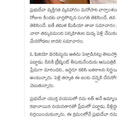
ప్రభుదేవా వ్యక్తిగత వ్యవహారం మరోసారి వార్తాంశంగ
రోజుల కిందట వార్తలొచ్చిన సంగతి తెలిసిందే. తన
తెలిసిందే. ఐతే తమిళ మీడియా తాజా సమాచారం
చాలా తక్కువమంది సన్నిహితుల మధ్య పెళ్లి చేసు
మేనకోడలు కాదని సమాచారం.
ఓ ఫిజియో థెరపిస్టును అతను పెళ్లాడినట్లు తెలుస్తోంద
పడ్డాడు. దీనికి ట్రీట్మెంట్ తీసుకునేందుకు ఆసుపత
ప్రేమగా మారిందని.. ఇద్దరూ కలిసి బతకాలని నిర్ణయ
అంటున్నారు. పెళ్లి తర్వాత ఈ జంట చెన్నైకి చేరుక
చెబుతున్నారు.
ప్రభుదేవా యుక్త వయసులో రమ లత్‌ అనే అమ్మాయిని ప
కథానాయిక నయనతారతో ప్రేమలో పడ్డాడు. వీళ్లిద
నిర్ణయించుకున్నారు. ఈ క్రమంలోనే ప్రభుదేవా ర