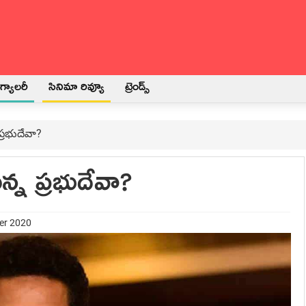
్యాలరీ
సినిమా రివ్యూ
ట్రెండ్స్
 ప్రభుదేవా?
ున్న ప్రభుదేవా?
er 2020