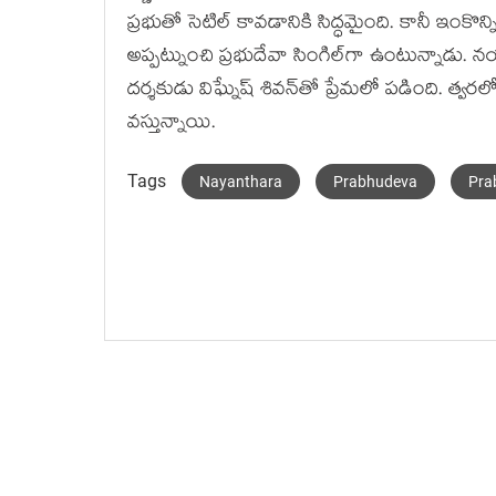
ప్రభుతో సెటిల్ కావడానికి సిద్ధమైంది. కానీ ఇంకొన్
అప్పట్నుంచి ప్రభుదేవా సింగిల్‌గా ఉంటున్నాడు. నయన్
దర్శకుడు విఘ్నేష్ శివన్‌తో ప్రేమలో పడింది. త్వరలో
వస్తున్నాయి.
Tags
Nayanthara
Prabhudeva
Pra