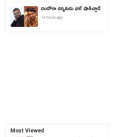
దండోరా దర్శకుడు భలే షాకిచ్చాడే
14 hours ago
Most Viewed