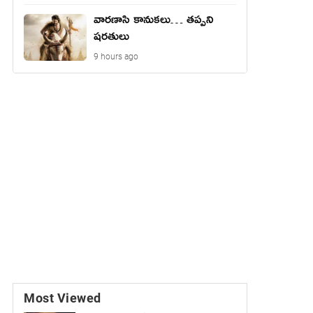
వారణాసి కానుకలు… తప్పని
షరతులు
9 hours ago
Most Viewed