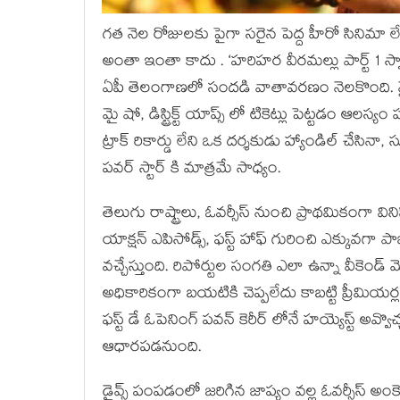
గత నెల రోజులకు పైగా సరైన పెద్ద హీరో సినిమా లే
అంతా ఇంతా కాదు . ‘హరిహర వీరమల్లు పార్ట్ 1 స్వార్
ఏపీ తెలంగాణలో సందడి వాతావరణం నెలకొంది. నైజాం 
మై షో, డిస్ట్రిక్ట్ యాప్స్ లో టికెట్లు పెట్టడం ఆల
ట్రాక్ రికార్డు లేని ఒక దర్శకుడు హ్యాండిల్ చేసినా, 
పవర్ స్టార్ కి మాత్రమే సాధ్యం.
తెలుగు రాష్ట్రాలు, ఓవర్సీస్ నుంచి ప్రాథమికంగా విన
యాక్షన్ ఎపిసోడ్స్, ఫస్ట్ హాఫ్ గురించి ఎక్కువగా పాజిటి
వచ్చేస్తుంది. రిపోర్టుల సంగతి ఎలా ఉన్నా వీకెండ్ 
అధికారికంగా బయటికి చెప్పలేదు కాబట్టి ప్రీమియర్ల
ఫస్ట్ డే ఓపెనింగ్ పవన్ కెరీర్ లోనే హయ్యెస్ట్ అవ్వ
ఆధారపడనుంది.
డ్రైవ్స్ పంపడంలో జరిగిన జాప్యం వల్ల ఓవర్సీస్ 