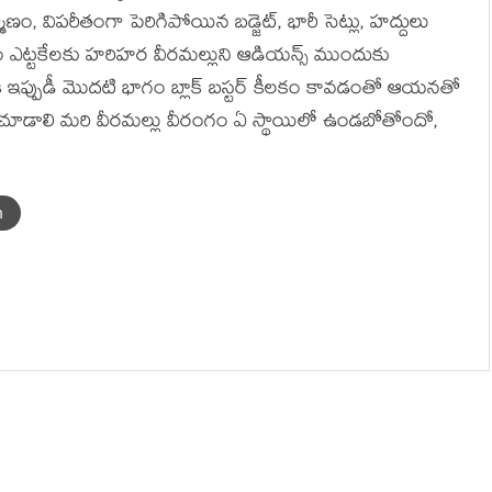
ాణం, విపరీతంగా పెరిగిపోయిన బడ్జెట్, భారీ సెట్లు, హద్దులు
త్నం ఎట్టకేలకు హరిహర వీరమల్లుని ఆడియన్స్ ముందుకు
ానికి ఇప్పుడీ మొదటి భాగం బ్లాక్ బస్టర్ కీలకం కావడంతో ఆయనతో
రు. చూడాలి మరి వీరమల్లు వీరంగం ఏ స్థాయిలో ఉండబోతోందో,
n