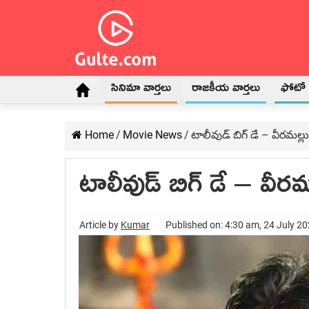
సినిమా వార్తలు
రాజకీయ వార్తలు
ఫోటో గ
Home
/
Movie News
/
టాలీవుడ్ బిగ్ డే – వీరమల్లు
టాలీవుడ్ బిగ్ డే – వీరమ
Article by
Kumar
Published on: 4:30 am, 24 July 2