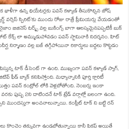
క ఖాళీగా ఉన్న థియేటర్లకు పవన్ కళ్యాణ్ తీసుకొచ్చిన జోష్
డ్ వర్సెస్ స్పిరిట్’కు ముందు రోజు రాత్రే ప్రీమియర్లు వేయడంతో
బిజినెస్ టర్మ్స్ వల్ల బుకింగ్స్ బాగా ఆలస్యమైనపప్పటికీ బుక్
స్యం హాట్ కేక్స్ లా అమ్ముడుపోవడం పవన్ స్టామినాకి నిదర్శనం. హిట్
సుదీర్ఘ నిర్మాణం వల్ల బజ్ తగ్గిపోయినా రికార్డులు బద్దలు కొట్టడం
ిపిస్తున్న టాక్ డీసెంట్ గా ఉంది. ముఖ్యంగా పవన్ కళ్యాణ్ స్వాగ్,
వ్ ఫీడ్ బ్యాక్ కనిపిస్తోంది. మధ్యాన్నానికి పూర్తి క్లారిటీ
మొత్తం పవన్ కంట్రోల్ లోకి వెళ్లబోతోంది. నెంబర్లు ఇంకా
 వరకు పుష్ప 2ని దాటిందనే టాక్ ట్రేడ్ వర్గాల్లో బలంగా ఉంది.
ొచ్చని ముందస్తుగా అంచనాలున్నాయి. కంప్లీట్ టాక్ ని బట్టి రన్
అంకెలు కొంచెం తక్కువగా ఉండబోతున్నాయి కానీ పికప్ అయితే