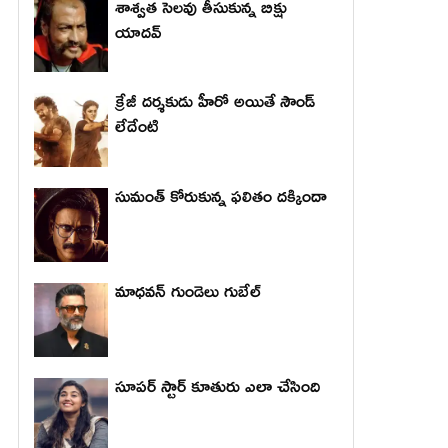
శాశ్వత సెలవు తీసుకున్న బిక్షు
యాదవ్
క్రేజీ దర్శకుడు హీరో అయితే సౌండ్
లేదేంటి
సుమంత్ కోరుకున్న ఫలితం దక్కిందా
మాధ‌వ‌న్ గుండెలు గుబేల్‌
సూపర్ స్టార్ కూతురు ఎలా చేసింది