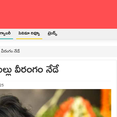
్యాలరీ
సినిమా రివ్యూ
ట్రెండ్స్
 వీరంగం నేడే
ల్లు వీరంగం నేడే
025