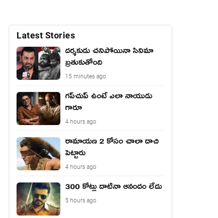
Latest Stories
దర్శకుడు చనిపోయినా సినిమా
బ్రతుకుతోంది
15 minutes ago
గప్‌చుప్ ఉంటే ఎలా నాయుడు
గారూ
4 hours ago
రామాయణ 2 కోసం చాలా దాచి
పెట్టారు
4 hours ago
300 కోట్లు దాటినా ఆనందం లేదు
5 hours ago