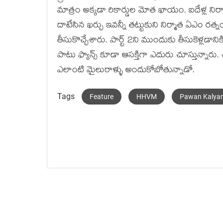
మాత్రం అక్కడా రికార్డుల మోత ఖాయం. ఐదేళ్ల నిర్మ
దాటేసిన ఖర్చు ఇవన్నీ తట్టుకుని నిర్మాత ఏఎం ర
తీసుకొచ్చేశారు. పార్ట్ 2ని ముందుకు తీసుకెళ్లడ
పాటు ఫ్యాన్స్ కూడా ఆసక్తిగా ఎదురు చూస్తున్నా
ఎలాంటి మైలురాళ్ళు అందుకోబోతున్నాడో.
Tags
Feature
HHVM
Pawan Kalya