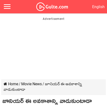
English
Home
/
Movie News
/
జూనియర్ ఈ అవకాశాన్ని
వాడుకుంటాడా
జూనియర్ ఈ అవకాశాన్ని వాడుకుంటాడా