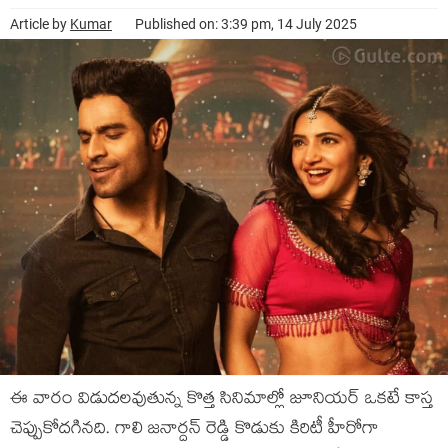
Article by
Kumar
Published on: 3:39 pm, 14 July 2025
ఈ వారం విడుదలవుతున్న కొత్త సినిమాల్లో జూనియర్ ఒకటే కాస్త
చెప్పుకోదగినది. గాలి జనార్దన్ రెడ్డి కొడుకు కిరిటీ హీరోగా