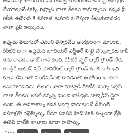
ఆడియన్స్ జూనియర్ మీద ఆసక్తి చూపించకపోవచ్చు. అది బ్రేక్
చేయాలంటే టాక్స్, రివ్యూస్ చాలా కీలకం కానున్నాయి. కన్నడ ప్రీ
రిలీజ్ ఈవెంట్ కి శివరాజ్ కుమార్ ని గెస్టుగా తీసుకురావడం
చాలా ప్లస్ అయ్యింది.
ఇప్పుడు తెలుగులో ఎవరిని తెస్తారనేది ఆసక్తికరంగా మారింది.
కిరీటికి బాగా ఇష్టమైన జూనియర్ ఎన్టీఆర్ ని ట్రై చేస్తున్నారట కానీ
తను రావడం డౌట్ గానే ఉంది. కిరీటికి స్టార్ బ్యాక్ గ్రౌండ్ లేదు.
తండ్రికి బిజినెస్ ప్లస్ పొలిటికల్ బ్యాక్ గ్రౌండ్ ఉంది కానీ అది
కూడా కేసులతో ముడిపడినది కావడంతో ఆ కోణం అంతగా
ఉపయోగపడదు. తెలుగు బాగా మాట్లాడే కిరిటీకి డెబ్యూ సక్సెస్
చాలా కీలకం. అసలే కన్నప్ప నుంచి టాలీవుడ్ బాక్సాఫీస్ డ్రైగా
ఉంది. ఈ అవకాశాన్ని కనక సరిగ్గా వాడుకుంటే డీసెంట్
వసూళ్లతో గట్టెక్కొచ్చు. లేదూ సూపర్ హిట్ టాక్ వచ్చిందా బ్రేక్
ఈవెన్ దాటేసి లాభాలు కూడా రావొచ్చు.