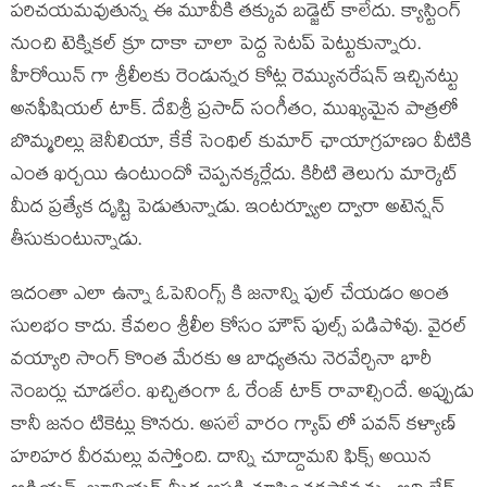
పరిచయమవుతున్న ఈ మూవీకి తక్కువ బడ్జెట్ కాలేదు. క్యాస్టింగ్
నుంచి టెక్నికల్ క్రూ దాకా చాలా పెద్ద సెటప్ పెట్టుకున్నారు.
హీరోయిన్ గా శ్రీలీలకు రెండున్నర కోట్ల రెమ్యునరేషన్ ఇచ్చినట్టు
అనఫీషియల్ టాక్. దేవిశ్రీ ప్రసాద్ సంగీతం, ముఖ్యమైన పాత్రలో
బొమ్మరిల్లు జెనీలియా, కేకే సెంథిల్ కుమార్ ఛాయాగ్రహణం వీటికి
ఎంత ఖర్చయి ఉంటుందో చెప్పనక్కర్లేదు. కిరీటి తెలుగు మార్కెట్
మీద ప్రత్యేక దృష్టి పెడుతున్నాడు. ఇంటర్వ్యూల ద్వారా అటెన్షన్
తీసుకుంటున్నాడు.
ఇదంతా ఎలా ఉన్నా ఓపెనింగ్స్ కి జనాన్ని ఫుల్ చేయడం అంత
సులభం కాదు. కేవలం శ్రీలీల కోసం హౌస్ ఫుల్స్ పడిపోవు. వైరల్
వయ్యారి సాంగ్ కొంత మేరకు ఆ బాధ్యతను నెరవేర్చినా భారీ
నెంబర్లు చూడలేం. ఖచ్చితంగా ఓ రేంజ్ టాక్ రావాల్సిందే. అప్పుడు
కానీ జనం టికెట్లు కొనరు. అసలే వారం గ్యాప్ లో పవన్ కళ్యాణ్
హరిహర వీరమల్లు వస్తోంది. దాన్ని చూద్దామని ఫిక్స్ అయిన