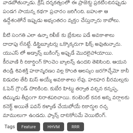
వాడబోతున్నాడు. క్రిష్ దర్శకత్వంలో ఈ ప్రాజెక్టు ప్రకటించినప్పుడు
పండగ సాయన్న కథగా ప్రచారం జరిగింది. బహుశా ఆ
ఉద్దేశంతోనే ఇప్పుడు అభ్యంతరం వ్యక్తం చేస్తున్నారు కాబోలు.
వీటి సంగతి ఎలా ఉన్నా రిలీజ్ కు బ్రేకులు పడే అవకాశాలు
దాదాపు లేనట్టే. డిస్ట్రిబ్యూటర్లు ఒక్కొక్కరుగా ఫిక్స్ అవుతున్నారు.
యుఎస్ లో అడ్వాన్స్ బుకింగ్స్ అప్పుడే మొదలైపోయాయి.
కీరవాణి రీ రికార్డింగ్ కొంచెం బ్యాలన్స్ ఉందని తెలిసింది. ఆయన
తండ్రి శివశక్తి హఠాన్మరణం వల్ల కొంత ఆలస్యం జరగొచ్చేమో కానీ
విడుదల తేదీ మిస్ అయ్యే అవకాశాలు లేవు. హరిహర వీరమల్లుకు
ఓపెన్ గ్రౌండ్ దొరికింది. కుబేర హిట్టు తర్వాత వచ్చిన కన్నప్ప,
తమ్ముడు తీవ్రంగా నిరాశపరిచాయి. కంటెంట్ కనక అన్ని వర్గాలకు
కనెక్ట్ అయితే పవన్ కళ్యాణ్ చేయబోయే రికార్డుల రచ్చ
మాములుగా ఉండదు. ఫ్యాన్స్ దానికోసమే వెయిటింగ్.
Tags
Feature
HHVM
RRR