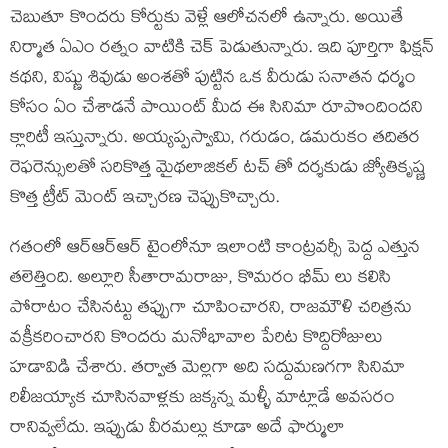
చెబుతూ కొందరు కోర్టుకు వెళ్లే ఆలోచనలో ఉన్నారు. అయితే
నిర్మాత ఏఎం రత్నం వాటికి చెక్ పెడుతున్నారు. ఇది పూర్తిగా ఫిక్షన్
కథని, విష్ణు శివుడు అంశతో పుట్టిన ఒక వీరుడు సనాతన ధర్మం
కోసం ఏం చేశాడనే పాయింట్ మీద ఈ సినిమా రూపొందిందని
క్లారిటీ ఇస్తున్నారు. అయ్యప్పస్వామి, గరుడం, డమరుకం తదితర
రెఫరెన్సులతో సరికొత్త మైథలాజికల్ టచ్ తో దర్శకుడు జ్యోతికృష్ణ
కొత్త ట్రీట్ మెంట్ ఇచ్చారణ చెప్పుకొచ్చారు.
గతంలో ఆర్ఆర్ఆర్ టైంలోనూ ఇలాంటి కాంట్రవర్సీ పెద్ద ఎత్తున
తలెత్తింది. అల్లూరి సీతారామరాజు, కొమరం భీమ్ లు కలిసి
పోరాటం చేసినట్టు తప్పుగా చూపించారని, రాజమౌళి చరిత్రను
వక్రీకరించారని కొందరు మనోభావాల పేరిట కొద్దిరోజులు
హడావిడి చేశారు. తర్వాత మెల్లగా అది సద్దుమణగగా సినిమా
రిలీజయ్యాక చూసినవాళ్లకు జక్కన్న మళ్ళీ మాట్లాడే అవసరం
రానివ్వలేదు. ఇప్పుడు వీరమల్లు కూడా అదే ఫార్ములా