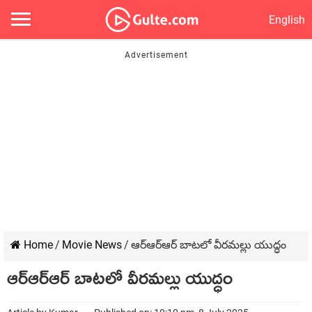
English
Home
/
Movie News
/
ఆర్ఆర్ఆర్ బాటలో వీరమల్లు యుద్ధం
ఆర్ఆర్ఆర్ బాటలో వీరమల్లు యుద్ధం