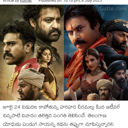
Article by
Kumar
Published on: 10:10 pm, 8 July 2025
జూలై 24 విడుదల కాబోతున్న హరిహర వీరమల్లు మీద ఇటీవలే
చిన్నపాటి వివాదం తలెత్తిన సంగతి తెలిసిందే. తెలంగాణ
యోధుడు పండుగ సాయన్న కథను తప్పుగా చూపిస్తున్నారని