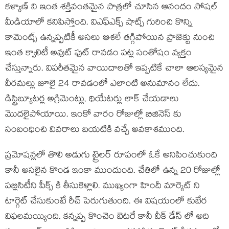
కళ్యాణ్ ని ఇంత శక్తివంతమైన పాత్రలో చూసిన ఆనందం సోషల్
మీడియాలో కనిపిస్తోంది. విఎఫ్ఎక్స్ షాట్స్ గురించి కొన్ని
కామెంట్స్ ఉన్నప్పటికీ అసలు ఆశలే తగ్గిపోయిన ప్రాజెక్టు నుంచి
ఇంత క్వాలిటీ అవుట్ ఫుట్ రావడం పట్ల సంతోషం వ్యక్తం
చేస్తున్నారు. విపరీతమైన వాయిదాలతో ఇప్పటికే చాలా ఆలస్యమైన
వీరమల్లు జూలై 24 రావడంలో ఎలాంటి అనుమానం లేదు.
డిస్ట్రిబ్యూటర్ల అగ్రిమెంట్లు, థియేటర్లు లాక్ చేయడాలు
మొదలైపోయాయి. ఇంకో వారం రోజుల్లో బిజినెస్ కు
సంబంధించి వివరాలు బయటికి వచ్చే అవకాశముంది.
ప్రమోషన్లలో తొలి అడుగు ట్రైలర్ రూపంలో ఓకే అనిపించుకుంది
కానీ అసలైన కొండ ఇంకా ముందుంది. చేతిలో ఉన్న 20 రోజుల్లో
పబ్లిసిటీని పీక్స్ కి తీసుకెళ్లాలి. ముఖ్యంగా హిందీ మార్కెట్ ని
టార్గెట్ చేసుకుంటే రీచ్ పెరుగుతుంది. ఈ విషయంలో కుబేర
విఫలమయ్యింది. కన్నప్ప కొంచెం బెటరే కానీ వీక్ డేస్ లో అది