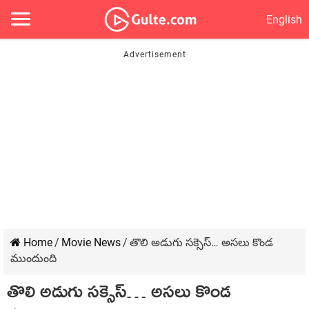
English
Home
/
Movie News
/
తొలి అడుగు సక్సెస్… అసలు కొండ
ముందుంది
తొలి అడుగు సక్సెస్… అసలు కొండ