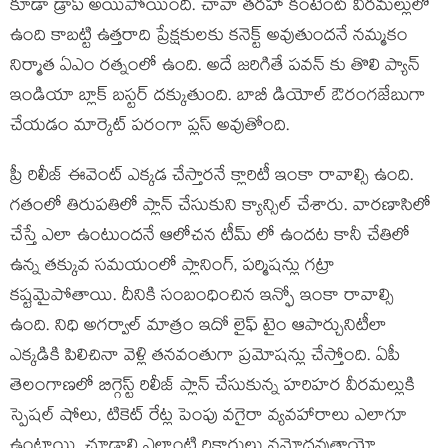
కూడా డ్రాప్ అయిపోయింది. చావా తరహా కంటెంట్ వీరమల్లులో
ఉంది కాబట్టి ఉత్తరాది ప్రేక్షకులకు కనెక్ట్ అవుతుందనే నమ్మకం
నిర్మాత ఏఎం రత్నంలో ఉంది. అదే జరిగితే పవన్ కు తొలి ప్యాన్
ఇండియా బ్లాక్ బస్టర్ దక్కుతుంది. బాబీ డియోల్ ఔరంగజేబుగా
చేయడం మార్కెట్ పరంగా ప్లస్ అవుతోంది.
ప్రీ రిలీజ్ ఈవెంట్ ఎక్కడ చేస్తారనే క్లారిటీ ఇంకా రావాల్సి ఉంది.
గతంలో తిరుపతిలో ప్లాన్ చేసుకుని క్యాన్సిల్ చేశారు. వారణాసిలో
చేస్తే ఎలా ఉంటుందనే ఆలోచన టీమ్ లో ఉందట కానీ చేతిలో
ఉన్న తక్కువ సమయంలో ప్లానింగ్, పర్మిషన్లు గట్రా
కష్టమైపోతాయి. దీనికి సంబంధించిన ఇన్ఫో ఇంకా రావాల్సి
ఉంది. నిధి అగర్వాల్ మాత్రం ఇదో లైఫ్ టైం ఆపార్చునిటీలా
ఎక్కడికి పిలిచినా వెళ్లి తనవంతుగా ప్రమోషన్లు చేస్తోంది. ఏపీ
తెలంగాణలో బిగ్గెస్ట్ రిలీజ్ ప్లాన్ చేసుకున్న హరిహర వీరమల్లుకి
స్పెషల్ షోలు, టికెట్ రేట్ల పెంపు వగైరా వ్యవహారాలు ఎలాగూ
ఉంటాయి. చూడాలి ఎలాంటి రికార్డులు నమోదవుతాయో.