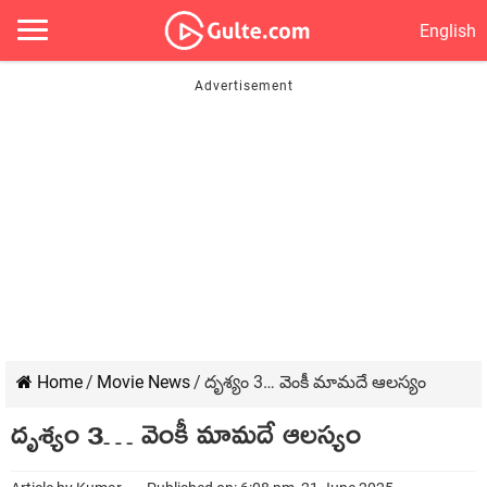
English
Home
/
Movie News
/
దృశ్యం 3… వెంకీ మామదే ఆలస్యం
దృశ్యం 3… వెంకీ మామదే ఆలస్యం