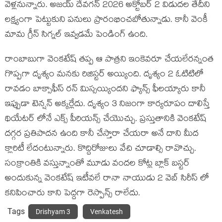
వెళ్లనున్నారు. అజయ్ దేవగన్ 2026 అక్టోబర్ 2 విడుదల తేదీని
లక్ష్యంగా పెట్టుకుని పనులు ప్రారంభించబోతున్నాడు. కానీ వెంకీ
మామ గ్రీన్ సిగ్నల్ ఇవ్వడమే పెండింగ్ ఉంది.
రాంబాబుగా వెంకటేష్ తప్ప ఆ పాత్రని ఇంకెవరూ చేయలేరన్నంత
గొప్పగా దృశ్యం మనకు రిజిస్టర్ అయ్యింది. దృశ్యం 2 ఓటిటిలో
రావడం బాక్సాఫీస్ రన్ మిస్సయ్యిందని ఫ్యాన్స్ ఫీలయ్యారు కానీ
ఇప్పుడా టెన్షన్ అక్కర్లేదు. దృశ్యం 3 నిజంగా కార్యరూపం దాలిస్తే
థియేటర్ లోనే ఎక్స్ పీరియన్స్ చేయొచ్చు. ప్రస్తుతానికి వెంకటేష్
దగ్గర ప్రతిపాదన ఉంది కానీ చేస్తారా చేయరా అనే దాని మీద
క్లారిటీ లేదంటున్నారు. కొద్దిరోజులు వేచి చూడాల్సి రావొచ్చు.
సంక్రాంతికి వస్తున్నాంతో మూడు వందల కోట్ల బ్లాక్ బస్టర్
అందుకున్న వెంకటేష్ ఇటీవలే రానా నాయుడు 2 వెబ్ సిరీస్ లో
కనిపించారు కాని పెద్దగా రెస్పాన్స్ రాలేదు.
Tags
Drishyam 3
Venkatesh