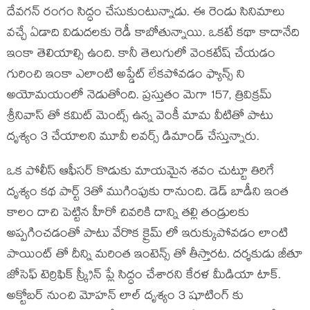
దేవగన్ రంగం సిద్ధం చేసుకుంటున్నాడు. ఈ రెండు సినిమాలు
వచ్చే ఏడాది విడుదలకు రెడీ కాబోతున్నాయి. ఒకటే కథా కాదానేది
ఇంకా తెలియాల్సి ఉంది. కానీ తెలుగులో వెంకటేష్ చేయడం
గురించి ఇంకా ఎలాంటి అప్డేట్ లేకపోవడం ఫ్యాన్స్ ని
అయోమయంలో నెడుతోంది. ప్రస్తుతం మెగా 157, త్రివిక్రమ్
శ్రీనివాస్ తో కమిట్ మెంట్స్ ఉన్న వెంకీ మామ వీటితో పాటు
దృశ్యం 3 చేయాలని మూవీ లవర్స్ డిమాండ్ చేస్తున్నారు.
ఒక పోలీస్ ఆఫీసర్ కొడుకు మాయమైన శవం చుట్టూ తిరిగే
దృశ్యం కథ పార్ట్ 3తో ముగింపుకు రానుంది. డెడ్ బాడీని ఇంత
కాలం దాచి పెట్టిన హీరో చివరికి దాన్ని తల్లి తండ్రులకు
అప్పగించడంతో పాటు వేరొక క్రైమ్ లో ఇరుక్కుపోవడం లాంటి
పాయింట్ తో దీన్ని మరింత ఇంటెన్స్ తో తీస్తారట. దర్శకుడు జీతూ
జోసెఫ్ టెర్రిఫిక్ స్క్రీన్ ప్లే సిద్ధం చేశారని కేరళ మీడియా టాక్.
అక్టోబర్ నుంచి మోహన్ లాల్ దృశ్యం 3 షూటింగ్ కు