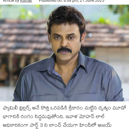
Article by
Kumar
Published on: 6:08 pm, 21 June 2025
ఫ్యామిలీ థ్రిల్లర్స్ అనే కొత్త ఒరవడికి శ్రీకారం చుట్టిన దృశ్యం మూడో
భాగానికి రంగం సిద్ధమవుతోంది. ఇవాళ మోహన్ లాల్
అధికారికంగా పార్ట్ 3 ని లాంచ్ చేయగా హిందీలో అజయ్