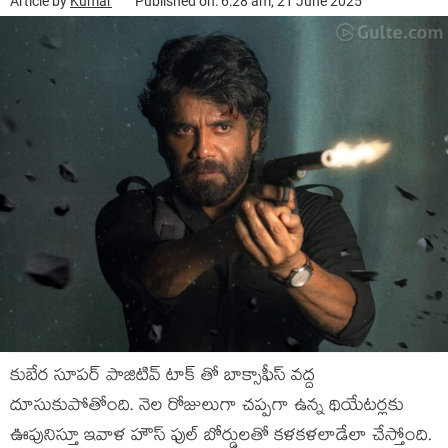
Article by
Kumar
Published on: 6:28 am, 21 June 2025
కుబేర సూపర్ పాజిటివ్ టాక్ తో బాక్సాఫీస్ వద్ద
దూసుకుపోతోంది. నెల రోజులుగా చప్పగా ఉన్న థియేటర్లకు
ఊపునిస్తూ ఇవాళ హౌస్ ఫుల్ బోర్డులతో కళకళలాడేలా చేస్తోంది.