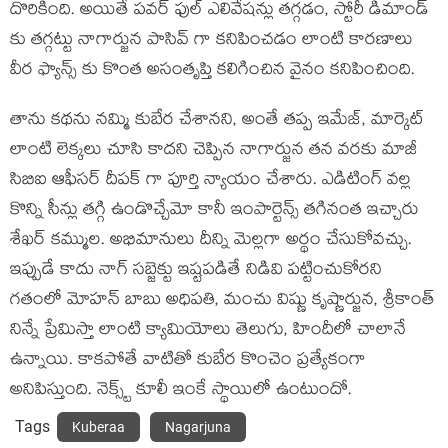
దొరికింది. అయితే పవర్ ఫుల్ ఎలివేషన్లు తగ్గడం, స్టోరీ డిమాండ్
కు తగ్గట్టు నాగార్జున పాసివ్ గా కనిపించడం లాంటి కారణాలు
వీర ఫ్యాన్స్ కు కొంత అసంతృప్తి కలిగించిన వైనం కనిపించింది.
తాను కథను నమ్మి కుబేర చేశానని, అంతే తప్ప ఇమేజ్, మార్కెట్
లాంటి లెక్కలు చూసి కాదని చెప్పిన నాగార్జున తన వరకు మాజీ
సిబిఐ ఆఫీసర్ దీపక్ గా పూర్తి న్యాయం చేశారు. ఎడిటింగ్ వల్ల
కొన్ని సీన్లు తగ్గి ఉండొచ్చేమో కానీ ఇంపార్టెన్స్ తగినంత ఇచ్చారు
శేఖర్ కమ్ముల. అభిమానులు దీన్ని మెల్లగా అర్థం చేసుకోవచ్చు.
ఇప్పుడే కాదు నాగ్ సబ్జెక్టు ఇష్టపడితే నిడివి పట్టించుకోరని
గతంలో మోహన్ బాబు అధిపతి, మంచు విష్ణు కృష్ణార్జున, శ్రీకాంత్
నిన్నే ప్రేమిస్తా లాంటి క్యామియోలు తెలుగు, హిందీలో చాలానే
ఉన్నాయి. కాకపోతే వాటితో కుబేర కొంచెం ప్రత్యేకంగా
అనిపిస్తుంది. నెక్స్ట్ కూలీ ఇంకే స్థాయిలో ఉంటుందో.
Tags
Kuberaa
Nagarjuna