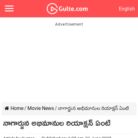
English
Home
/
Movie News
/
నాగార్జున అభిమానుల రియాక్షన్ ఏంటి
నాగార్జున అభిమానుల రియాక్షన్ ఏంటి