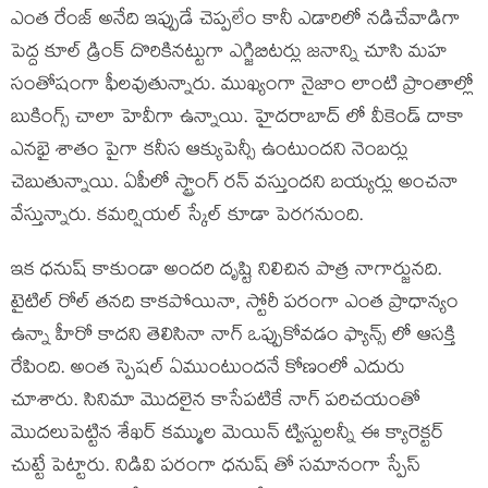
ఎంత రేంజ్ అనేది ఇప్పుడే చెప్పలేం కానీ ఎడారిలో నడిచేవాడిగా
పెద్ద కూల్ డ్రింక్ దొరికినట్టుగా ఎగ్జిబిటర్లు జనాన్ని చూసి మహ
సంతోషంగా ఫీలవుతున్నారు. ముఖ్యంగా నైజాం లాంటి ప్రాంతాల్లో
బుకింగ్స్ చాలా హెవీగా ఉన్నాయి. హైదరాబాద్ లో వీకెండ్ దాకా
ఎనభై శాతం పైగా కనీస ఆక్యుపెన్సీ ఉంటుందని నెంబర్లు
చెబుతున్నాయి. ఏపీలో స్ట్రాంగ్ రన్ వస్తుందని బయ్యర్లు అంచనా
వేస్తున్నారు. కమర్షియల్ స్కేల్ కూడా పెరగనుంది.
ఇక ధనుష్ కాకుండా అందరి దృష్టి నిలిచిన పాత్ర నాగార్జునది.
టైటిల్ రోల్ తనది కాకపోయినా, స్టోరీ పరంగా ఎంత ప్రాధాన్యం
ఉన్నా హీరో కాదని తెలిసినా నాగ్ ఒప్పుకోవడం ఫ్యాన్స్ లో ఆసక్తి
రేపింది. అంత స్పెషల్ ఏముంటుందనే కోణంలో ఎదురు
చూశారు. సినిమా మొదలైన కాసేపటికే నాగ్ పరిచయంతో
మొదలుపెట్టిన శేఖర్ కమ్ముల మెయిన్ ట్విస్టులన్నీ ఈ క్యారెక్టర్
చుట్టే పెట్టారు. నిడివి పరంగా ధనుష్ తో సమానంగా స్పేస్