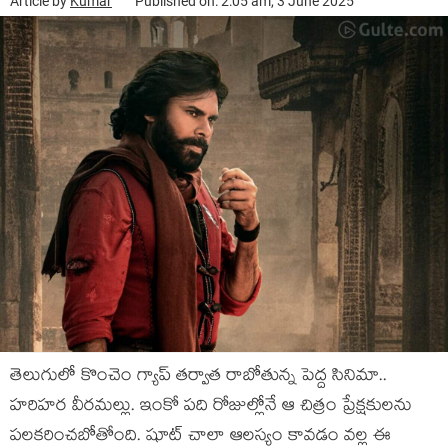
Article by
Kumar
Published on: 2:05 am, 3 June 2025
తెలుగులో కొంచెం గ్యాప్ తర్వాత రాబోతున్న పెద్ద సినిమా..
హరిహర వీరమల్లు. ఇంకో పది రోజుల్లోనే ఆ చిత్రం ప్రేక్షకులను
పలకరించబోతోంది. షూట్ చాలా ఆలస్యం కావడం వల్ల ఈ