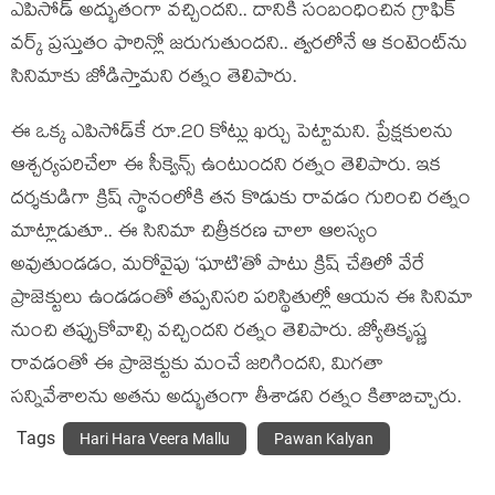
ఎపిసోడ్ అద్భుతంగా వచ్చిందని.. దానికి సంబంధించిన గ్రాఫిక్
వర్క్ ప్రస్తుతం ఫారిన్లో జరుగుతుందని.. త్వరలోనే ఆ కంటెంట్‌ను
సినిమాకు జోడిస్తామని రత్నం తెలిపారు.
ఈ ఒక్క ఎపిసోడ్‌కే రూ.20 కోట్లు ఖర్చు పెట్టామని. ప్రేక్షకులను
ఆశ్చర్యపరిచేలా ఈ సీక్వెన్స్ ఉంటుందని రత్నం తెలిపారు. ఇక
దర్శకుడిగా క్రిష్ స్థానంలోకి తన కొడుకు రావడం గురించి రత్నం
మాట్లాడుతూ.. ఈ సినిమా చిత్రీకరణ చాలా ఆలస్యం
అవుతుండడం, మరోవైపు ‘ఘాటి’తో పాటు క్రిష్ చేతిలో వేరే
ప్రాజెక్టులు ఉండడంతో తప్పనిసరి పరిస్థితుల్లో ఆయన ఈ సినిమా
నుంచి తప్పుకోవాల్సి వచ్చిందని రత్నం తెలిపారు. జ్యోతికృష్ణ
రావడంతో ఈ ప్రాజెక్టుకు మంచే జరిగిందని, మిగతా
సన్నివేశాలను అతను అద్భుతంగా తీశాడని రత్నం కితాబిచ్చారు.
Tags
Hari Hara Veera Mallu
Pawan Kalyan