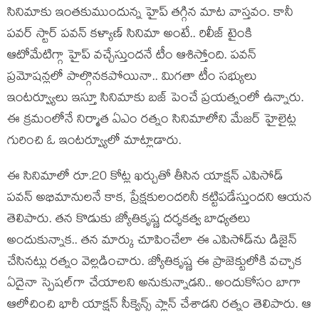
సినిమాకు ఇంతకుముందున్న హైప్ తగ్గిన మాట వాస్తవం. కానీ
పవర్ స్టార్ పవన్ కళ్యాణ్ సినిమా అంటే.. రిలీజ్ టైంకి
ఆటోమేటిగ్గా హైప్ వచ్చేస్తుందనే టీం ఆశిస్తోంది. పవన్
ప్రమోషన్లలో పాల్గొనకపోయినా.. మిగతా టీం సభ్యులు
ఇంటర్వ్యూలు ఇస్తూ సినిమాకు బజ్ పెంచే ప్రయత్నంలో ఉన్నారు.
ఈ క్రమంలోనే నిర్మాత ఏఎం రత్నం సినిమాలోని మేజర్ హైలైట్ల
గురించి ఓ ఇంటర్వ్యూలో మాట్లాడారు.
ఈ సినిమాలో రూ.20 కోట్ల ఖర్చుతో తీసిన యాక్షన్ ఎపిసోడ్
పవన్ అభిమానులనే కాక, ప్రేక్షకులందరినీ కట్టిపడేస్తుందని ఆయన
తెలిపారు. తన కొడుకు జ్యోతికృష్ణ దర్శకత్వ బాధ్యతలు
అందుకున్నాక.. తన మార్కు చూపించేలా ఈ ఎపిసోడ్‌ను డిజైన్
చేసినట్లు రత్నం వెల్లడించారు. జ్యోతికృష్ణ ఈ ప్రాజెక్టులోకి వచ్చాక
ఏదైనా స్పెషల్‌గా చేయాలని అనుకున్నాడని.. అందుకోసం బాగా
ఆలోచించి భారీ యాక్షన్ సీక్వెన్స్ ప్లాన్ చేశాడని రత్నం తెలిపారు. ఆ