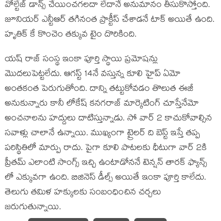
వోల్టేజ్ డాన్స్ చేయించగలదా లేదానే అనుమానం తీసుకొస్తోంది.
జూనియర్ ఎన్టీఆర్ తగినంత ప్రాక్టీస్ చేశాడనే టాక్ అయితే ఉంది.
హృతిక్ కే కొంచెం తక్కువ టైం దొరికింది.
యష్ రాజ్ సంస్థ ఇంకా పూర్తి స్థాయి ప్రమోషన్లు
మొదలుపెట్టలేదు. ఆగస్ట్ 14నే వస్తున్న కూలి హైప్ ఏమో
అంతకంత పెరుగుతోంది. దాన్ని తట్టుకోవడం తొలుత ఈజీ
అనుకున్నారు కానీ లోకేష్ కనగరాజ్ మార్కెటింగ్ చూస్తేనేమో
అంచనాలను హద్దులు దాటిస్తున్నాడు. సో వార్ 2 కాచుకోవాల్సిన
సవాళ్లు చాలానే ఉన్నాయి. ముఖ్యంగా ట్రైలర్ ది బెస్ట్ ఇస్తే తప్ప
పరిస్థితిలో మార్పు రాదు. పైగా కూలి పాటలకు ధీటుగా వార్ 2కి
ప్రీతమ్ ఎలాంటి సాంగ్స్ ఇచ్చి ఉంటాడోననే టెన్షన్ తారక్ ఫ్యాన్స్
లో ఎక్కువగా ఉంది. బిజినెస్ డీల్స్ అయితే ఇంకా పూర్తి కాలేదు.
తెలుగు తమిళ హక్కులకు సంబంధించిన చర్చలు
జరుగుతున్నాయి.