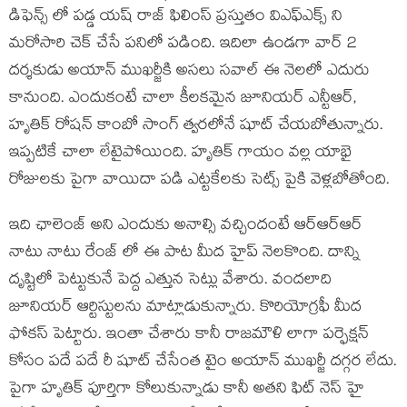
డిఫెన్స్ లో పడ్డ యష్ రాజ్ ఫిలింస్ ప్రస్తుతం విఎఫ్ఎక్స్ ని
మరోసారి చెక్ చేసే పనిలో పడింది. ఇదిలా ఉండగా వార్ 2
దర్శకుడు అయాన్ ముఖర్జీకి అసలు సవాల్ ఈ నెలలో ఎదురు
కానుంది. ఎందుకంటే చాలా కీలకమైన జూనియర్ ఎన్టీఆర్,
హృతిక్ రోషన్ కాంబో సాంగ్ త్వరలోనే షూట్ చేయబోతున్నారు.
ఇప్పటికే చాలా లేటైపోయింది. హృతిక్ గాయం వల్ల యాభై
రోజులకు పైగా వాయిదా పడి ఎట్టకేలకు సెట్స్ పైకి వెళ్లబోతోంది.
ఇది ఛాలెంజ్ అని ఎందుకు అనాల్సి వచ్చిందంటే ఆర్ఆర్ఆర్
నాటు నాటు రేంజ్ లో ఈ పాట మీద హైప్ నెలకొంది. దాన్ని
దృష్టిలో పెట్టుకునే పెద్ద ఎత్తున సెట్లు వేశారు. వందలాది
జూనియర్ ఆర్టిస్టులను మాట్లాడుకున్నారు. కొరియోగ్రఫీ మీద
ఫోకస్ పెట్టారు. ఇంతా చేశారు కానీ రాజమౌళి లాగా పర్ఫెక్షన్
కోసం పదే పదే రీ షూట్ చేసేంత టైం అయాన్ ముఖర్జీ దగ్గర లేదు.
పైగా హృతిక్ పూర్తిగా కోలుకున్నాడు కానీ అతని ఫిట్ నెస్ హై