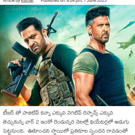
Article by
Kumar
Published on: 4:04 pm, 1 June 2025
టీజర్ తో పాజిటివ్ కన్నా ఎక్కువ నెగటివ్ రెస్పాన్స్ ఎక్కువ
తెచ్చుకున్న వార్ 2 ఇంకో రెండున్నర నెలల్లో థియేటర్లలో అడుగు
పెట్టనుంది. ఊహించని స్థాయిలో ప్రతికూల స్పందన రావడంతో