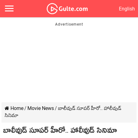
English
Home
/
Movie News
/
బాలీవుడ్ సూప‌ర్ హీరో.. హాలీవుడ్
సినిమా
బాలీవుడ్ సూప‌ర్ హీరో.. హాలీవుడ్ సినిమా