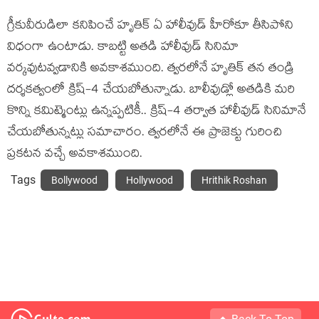
గ్రీకువీరుడిలా క‌నిపించే హృతిక్ ఏ హాలీవుడ్ హీరోకూ తీసిపోని
విధంగా ఉంటాడు. కాబ‌ట్టి అత‌డి హాలీవుడ్ సినిమా
వ‌ర్క‌వుట‌వ్వ‌డానికి అవ‌కాశ‌ముంది. త్వ‌ర‌లోనే హృతిక్ త‌న తండ్రి
ద‌ర్శ‌క‌త్వంలో క్రిష్‌-4 చేయ‌బోతున్నాడు. బాలీవుడ్లో అత‌డికి మ‌రి
కొన్ని క‌మిట్మెంట్లు ఉన్న‌ప్ప‌టికీ.. క్రిష్-4 త‌ర్వాత హాలీవుడ్ సినిమానే
చేయ‌బోతున్న‌ట్లు స‌మాచారం. త్వ‌ర‌లోనే ఈ ప్రాజెక్టు గురించి
ప్ర‌క‌ట‌న వ‌చ్చే అవ‌కాశ‌ముంది.
Tags
Bollywood
Hollywood
Hrithik Roshan