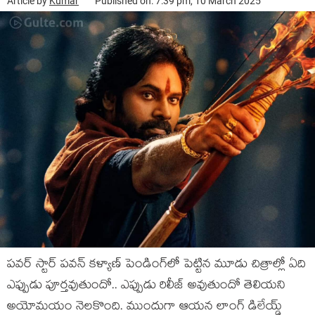
Article by
Kumar
Published on: 7:39 pm, 10 March 2025
పవర్ స్టార్ పవన్ కళ్యాణ్ పెండింగ్‌లో పెట్టిన మూడు చిత్రాల్లో ఏది
ఎఫ్పుడు పూర్తవుతుందో.. ఎప్పుడు రిలీజ్ అవుతుందో తెలియని
అయోమయం నెలకొంది. ముందుగా ఆయన లాంగ్ డిలేయ్డ్