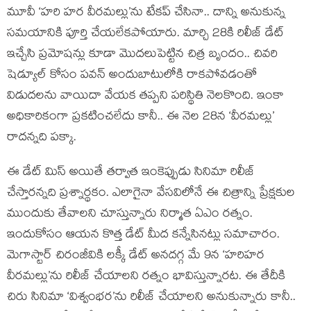
మూవీ ‘హరి హర వీరమల్లు’ను టేకప్ చేసినా.. దాన్ని అనుకున్న
సమయానికి పూర్తి చేయలేకపోయారు. మార్చి 28కి రిలీజ్ డేట్
ఇచ్చేసి ప్రమోషన్లు కూడా మొదలుపెట్టిన చిత్ర బృందం.. చివరి
షెడ్యూల్ కోసం పవన్ అందుబాటులోకి రాకపోవడంతో
విడుదలను వాయిదా వేయక తప్పని పరిస్థితి నెలకొంది. ఇంకా
అధికారికంగా ప్రకటించలేదు కానీ.. ఈ నెల 28న ‘వీరమల్లు’
రాదన్నది పక్కా.
ఈ డేట్ మిస్ అయితే తర్వాత ఇంకెప్పుడు సినిమా రిలీజ్
చేస్తారన్నది ప్రశ్నార్థకం. ఎలాగైనా వేసవిలోనే ఈ చిత్రాన్ని ప్రేక్షకుల
ముందుకు తేవాలని చూస్తున్నారు నిర్మాత ఏఎం రత్నం.
ఇందుకోసం ఆయన కొత్త డేట్ మీద కన్నేసినట్లు సమాచారం.
మెగాస్టార్ చిరంజీవికి లక్కీ డేట్ అనదగ్గ మే 9న ‘హరిహర
వీరమల్లు’ను రిలీజ్ చేయాలని రత్నం భావిస్తున్నారట. ఈ తేదీకి
చిరు సినిమా ‘విశ్వంభర’ను రిలీజ్ చేయాలని అనుకున్నారు కానీ..