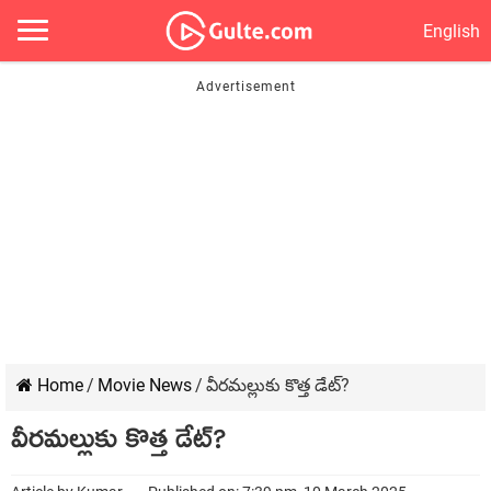
English
Home
/
Movie News
/
వీరమల్లుకు కొత్త డేట్?
వీరమల్లుకు కొత్త డేట్?