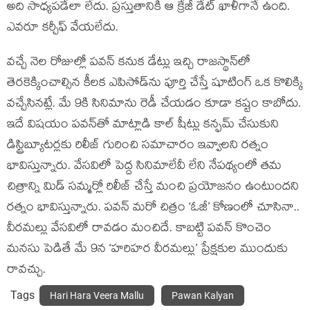
అది సాధ్యపడేలా లేదు. ప్రస్తుతానికి ఆ క్రేజీ డేట్ ఖాళీగానే ఉంది.
ఎవరూ కర్చీఫ్ వేయలేదు.
వచ్చే నెల రోజుల్లో పవన్ కనుక డేట్లు ఇచ్చి రాజస్థాన్‌లో
తెరకెక్కించాల్సిన కీలక ఎపిసోడ్‌ను పూర్తి చేస్తే షూటింగ్ ఒక కొలిక్కి
వచ్చేసినట్లే. మే 9కి సినిమాను రెడీ చేయడం కూడా కష్టం కాబోదు.
ఇదే విషయం పవన్‌తో మాట్లాడి కాల్ షీట్లు కన్ఫమ్ చేసుకుని
డిస్ట్రిబ్యూటర్లకు రిలీజ్ గురించి సమాచారం ఇవ్వాలని రత్నం
భావిస్తున్నారు. వేసవిలో పెద్ద సినిమాలేవీ లేని నేపథ్యంలో తమ
చిత్రాన్ని మిడ్ సమ్మర్లో రిలీజ్ చేస్తే మంచి ప్రయోజనం ఉంటుందని
రత్నం భావిస్తున్నారు. పవన్ మరో చిత్రం ‘ఓజీ’ కోణంలో చూసినా..
వీరమల్లు వేసవిలో రావడం మంచిదే. కాబట్టి పవన్ కొంచెం
మనసు పెడితే మే 9న ‘హరిహర వీరమల్లు’ ప్రేక్షకుల ముందుకు
రావచ్చు.
Tags
Hari Hara Veera Mallu
Pawan Kalyan