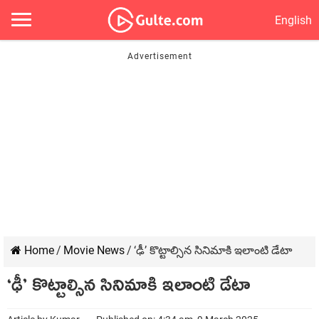
English
Home
/
Movie News
/
‘ఢీ’ కొట్టాల్సిన సినిమాకి ఇలాంటి డేటా
‘ఢీ’ కొట్టాల్సిన సినిమాకి ఇలాంటి డేటా