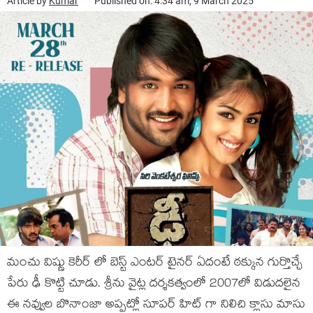
Article by
Kumar
Published on: 4:34 am, 9 March 2025
మంచు విష్ణు కెరీర్ లో బెస్ట్ ఎంటర్ టైనర్ ఏదంటే ఠక్కున గుర్తొచ్చే
పేరు ఢీ కొట్టి చూడు. శ్రీను వైట్ల దర్శకత్వంలో 2007లో విడుదలైన
ఈ నవ్వుల బొనాంజా అప్పట్లో సూపర్ హిట్ గా నిలిచి క్లాసు మాసు