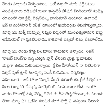
రెండు వర్గాలను మెప్పించింది. థియేటర్లలో చూసి పద్దెనిమిది
సంవత్సరాలు గడిచిపోయినా ఇప్పటికీ సోషల్ మీడియాలో మీమ్స్
రూపంలో దీని క్లిప్స్ లెక్కలేనన్ని వాడుతూనే ఉంటారు. అలాంటి
ఫన్ ని మరోసారి రీ రిలీజ్ రూపంలో థియేటర్లకు తీసుకొస్తున్నారు.
మార్చి 28 మళ్ళీ మిమ్మల్ని నవ్వుల వర్షంలో ముంచెత్తుతామని విష్ణు
అఫీషియల్ గా ప్రకటించాడు. కాకపోతే ఇక్కడో చిక్కు లేకపోలేదు.
మార్చి 28 రెండు కొత్త సినిమాలు కాచుకుని ఉన్నాయి. నితిన్
‘రాబిన్ హుడ్’ని పెద్ద ఎత్తున ప్లాన్ చేసింది మైత్రి. ప్రమోషన్లు
మెల్లగా ఊపందుకుంటున్నాయి. శ్రీలీల హీరోయిన్ గా నటించగా
సక్సెస్ ఫుల్ ట్రాక్ రికార్డున్న వెంకీ కుడుముల దర్శకత్వం
వహించారు. అదే రోజు ‘మ్యాడ్ స్క్వేర్’ దిగుతోంది. క్రేజీ సీక్వెల్ గా
సితార బ్యానర్ చేస్తున్న మార్కెటింగ్ మాములుగా లేదు. ఇంకో
వారం రోజుల్లో దీన్ని నెక్స్ట్ లెవెల్ కు తీసుకెళ్ళబోతున్నారు ముందు
రోజు మార్చి 27 విక్రమ్ ‘వీరధీర శూర పార్ట్ 2’ వస్తుంది. తెలుగు