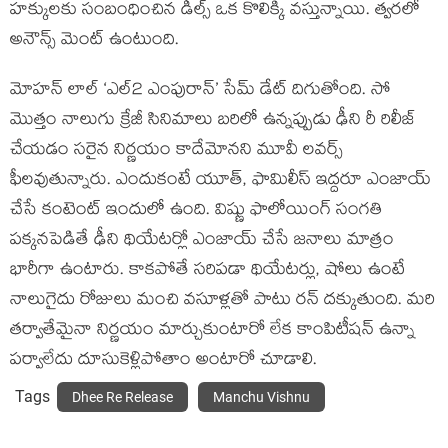
హక్కులకు సంబంధించిన డీల్స్ ఒక కొలిక్కి వస్తున్నాయి. త్వరలో
అనౌన్స్ మెంట్ ఉంటుంది.
మోహన్ లాల్ ‘ఎల్2 ఎంపురాన్’ సేమ్ డేట్ దిగుతోంది. సో
మొత్తం నాలుగు క్రేజీ సినిమాలు బరిలో ఉన్నప్పుడు ఢీని రీ రిలీజ్
చేయడం సరైన నిర్ణయం కాదేమోనని మూవీ లవర్స్
ఫీలవుతున్నారు. ఎందుకంటే యూత్, ఫామిలీస్ ఇద్దరూ ఎంజాయ్
చేసే కంటెంట్ ఇందులో ఉంది. విష్ణు ఫాలోయింగ్ సంగతి
పక్కనపెడితే ఢీని థియేటర్లో ఎంజాయ్ చేసే జనాలు మాత్రం
భారీగా ఉంటారు. కాకపోతే సరిపడా థియేటర్లు, షోలు ఉంటే
నాలుగైదు రోజులు మంచి వసూళ్లతో పాటు రన్ దక్కుతుంది. మరి
తర్వాతేమైనా నిర్ణయం మార్చుకుంటారో లేక కాంపిటీషన్ ఉన్నా
పర్వాలేదు దూసుకెళ్లిపోతాం అంటారో చూడాలి.
Tags
Dhee Re Release
Manchu Vishnu