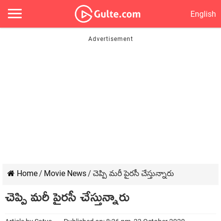
English
Home
/
Movie News
/
చెప్పి మరీ పైరసీ చేస్తున్నారు
చెప్పి మరీ పైరసీ చేస్తున్నారు