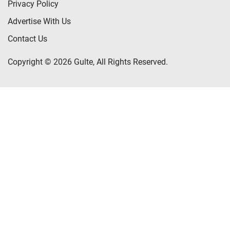
Privacy Policy
Advertise With Us
Contact Us
Copyright © 2026 Gulte, All Rights Reserved.