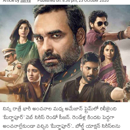
Article by
Satya
Published on: 8:36 pm, 23 October 2020
నిన్న రాత్రే భారీ అంచనాల మధ్య అమేజాన్ ప్రైమ్‌లో రిలీజైంది
‘మీర్జాపూర్’ వెబ్ సిరీస్ రెండో సీజన్. రెండేళ్ల కిందట పెద్దగా
అంచనాల్లేకుండా వచ్చిన ‘మీర్జాపూర్’.. బోల్డ్ యాక్షన్ సిరీస్‌లను