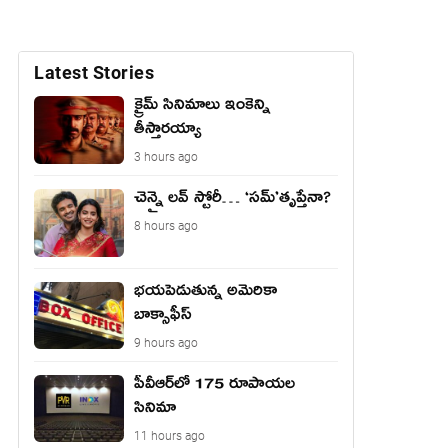
Latest Stories
క్రైమ్ సినిమాలు ఇంకెన్ని
తీస్తారయ్యా
3 hours ago
చెన్నై లవ్ స్టోరీ… ‘సమ్’తృప్తేనా?
8 hours ago
భయపెడుతున్న అమెరికా
బాక్సాఫీస్
9 hours ago
పీవీఆర్‌లో 175 రూపాయల
సినిమా
11 hours ago