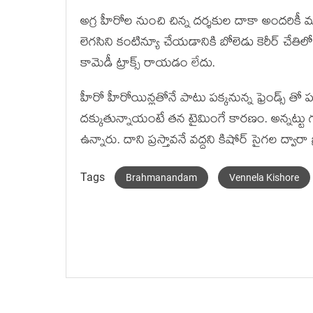
అగ్ర హీరోల నుంచి చిన్న దర్శకుల దాకా అందరికీ 
లెగసిని కంటిన్యూ చేయడానికి బోలెడు కెరీర్ చే
కామెడీ ట్రాక్స్ రాయడం లేదు.
హీరో హీరోయిన్లతోనే పాటు పక్కనున్న ఫ్రెండ్స్ తో
దక్కుతున్నాయంటే తన టైమింగే కారణం. అన్నట్టు గత
ఉన్నారు. దాని ప్రస్తావనే వద్దని కిషోర్ సైగల ద్
Tags
Brahmanandam
Vennela Kishore