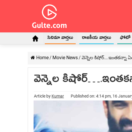
సినిమా వార్తలు
రాజకీయ వార్తలు
ఫోటో గ
Home
/
Movie News
/
వెన్నెల కిషోర్….ఇంతకన్నా
వెన్నెల కిషోర్….ఇంతక
Article by
Kumar
Published on: 4:14 pm, 16 Janua