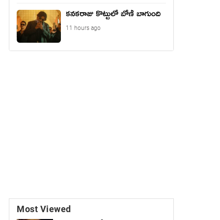
కనకరాజు కొట్టులో బోణీ బాగుంది
11 hours ago
Most Viewed