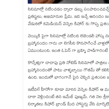
సినిమాల్లో నటించడం ద్వారా డబ్బు సంపాదించవచ్
ప్రతిష్టలు, అభిమానుల ప్రేమ. ఇవి ఇచ్చే ఆనందం ఇ
వేడుకలో కమెడియన్ వెన్నెల కిషోర్ కు గొప్ప ప్రశంస
వెయ్యికి పైగా సినిమాల్లో నటించి లెజెండరీ హాస్
బ్రహ్మానందం గారు నా లెగసీని కొనసాగించే వాళ్లలో
ఏముంటుంది. ఇంత ఓపెన్ గా బ్రహ్మి పొడిగారం
కొన్నేళ్లుగా దాదాపు ప్రతి నోటెడ్ సినిమాలో పాత్రల
బ్రహ్మానందంతో పాటు వాళ్ళబ్బాయి గౌతమ్ తో కలిసి స్
ఉంది. ఇందులో భాగంగానే పైన చెప్పిన ప్రశంసల జల్
ఇటీవలే హీరోగా కూడా మారిన వెన్నెల కిషోర్ ఆ మధ్
దాకా వెళ్లిందంటే తన ఇమేజ్ పుణ్యమే. గత నెల శ్రీ
నిర్మాతలు కిషోర్ బ్రాండ్ మీద పోస్టర్లు వేసి మార్కె