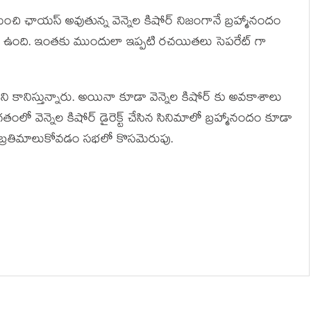
మంచి ఛాయస్ అవుతున్న వెన్నెల కిషోర్ నిజంగానే బ్రహ్మానందం
తిలో ఉంది. ఇంతకు ముందులా ఇప్పటి రచయితలు సెపరేట్ గా
 పని కానిస్తున్నారు. అయినా కూడా వెన్నెల కిషోర్ కు అవకాశాలు
ంలో వెన్నెల కిషోర్ డైరెక్ట్ చేసిన సినిమాలో బ్రహ్మానందం కూడా
వారా బ్రతిమాలుకోవడం సభలో కొసమెరుపు.