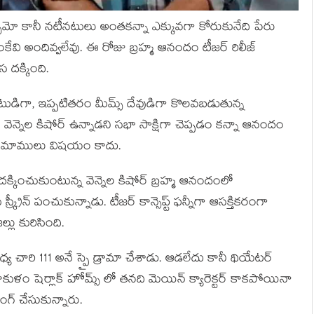
చేమో కానీ నటీనటులు అంతకన్నా ఎక్కువగా కోరుకునేది పేరు
ంకేవి అందివ్వలేవు. ఈ రోజు బ్రహ్మ ఆనందం టీజర్ రిలీజ్
 దక్కింది.
య నటుడిగా, ఇప్పటితరం మీమ్స్ దేవుడిగా కొలవబడుతున్న
 వెన్నెల కిషోర్ ఉన్నాడని సభా సాక్షిగా చెప్పడం కన్నా ఆనందం
టే మాములు విషయం కాదు.
ు దక్కించుకుంటున్న వెన్నెల కిషోర్ బ్రహ్మ ఆనందంలో
క్రీన్ పంచుకున్నాడు. టీజర్ కాన్సెప్ట్ ఫన్నీగా ఆసక్తికరంగా
లు కురిసింది.
య చారి 111 అనే స్పై డ్రామా చేశాడు. ఆడలేదు కానీ థియేటర్
కాకుళం షెర్లాక్ హోమ్స్ లో తనది మెయిన్ క్యారెక్టర్ కాకపోయినా
టింగ్ చేసుకున్నారు.