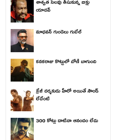
శాశ్వత సెలవు తీసుకున్న బిక్షు
యాదవ్
మాధ‌వ‌న్ గుండెలు గుబేల్‌
కనకరాజు కొట్టులో బోణీ బాగుంది
క్రేజీ దర్శకుడు హీరో అయితే సౌండ్
లేదేంటి
300 కోట్లు దాటినా ఆనందం లేదు