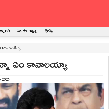
్యాలరీ
సినిమా రివ్యూ
ట్రెండ్స్
 ఏం కావాలయ్యా
న్నా ఏం కావాలయ్యా
ry 2025