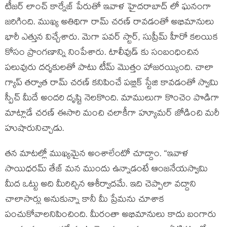
టీజర్ లాంచ్ కార్నేజ్ పేరుతో ఇవాళ హైదరాబాద్ లో ఘనంగా
జరిగింది. ముఖ్య అతిథిగా రామ్ చరణ్ రావడంతో అభిమానులు
భారీ ఎత్తున విచ్చేశారు. మెగా పవర్ స్టార్, సుప్రీమ్ హీరో కలయిక
కోసం ప్రాంగణాన్ని నింపేశారు. టాలీవుడ్ కు సంబంధించిన
పలువురు దర్శకులతో పాటు టీమ్ మొత్తం హాజరయ్యింది. చాలా
గ్యాప్ తర్వాత రామ్ చరణ్ కనిపించే పబ్లిక్ స్టేజి కావడంతో స్వామి
స్పీచ్ మీదే అందరి దృష్టి నెలకొంది. మాములుగా కొంచెం పొడిగా
మాట్లాడే చరణ్ ఈసారి మంచి చలాకీగా హ్యూమర్ జోడించి మరీ
హుషారునిచ్చాడు.
తన మాటల్లో ముఖ్యమైన అంశాలేంటో చూద్దాం. “ఇవాళ
సాయిధరమ్ తేజ్ మన ముందు ఉన్నాడంటే ఆంజనేయస్వామి
మీద ఒట్టు అది మీరిచ్చిన ఆశీర్వాదమే. ఇది చెప్పాలా వద్దాని
చాలాసార్లు అనుకున్నా కానీ మీ ప్రేమను చూశాక
పంచుకోవాలనిపించింది. మీరంతా అభిమానులు కాదు బంగారు