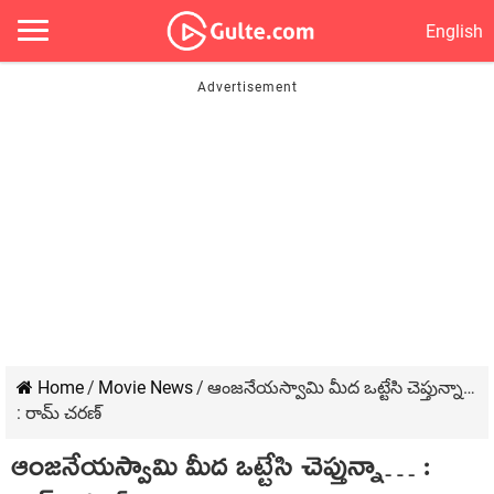
English
Home
/
Movie News
/
ఆంజనేయస్వామి మీద ఒట్టేసి చెప్తున్నా…
: రామ్ చరణ్
ఆంజనేయస్వామి మీద ఒట్టేసి చెప్తున్నా… :