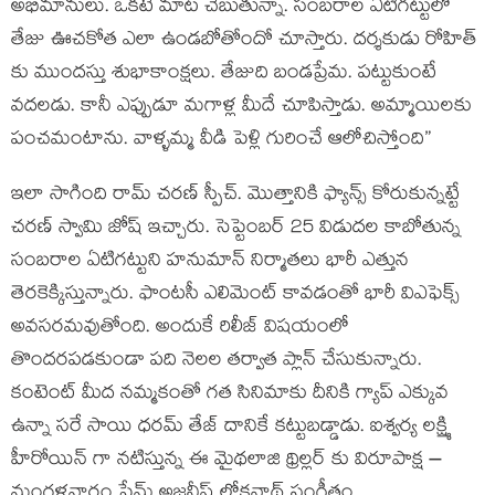
అభిమానులు. ఒకటే మాట చెబుతున్నా. సంబరాల ఏటిగట్టులో
తేజు ఊచకోత ఎలా ఉండబోతోందో చూస్తారు. దర్శకుడు రోహిత్
కు ముందస్తు శుభాకాంక్షలు. తేజుది బండప్రేమ. పట్టుకుంటే
వదలడు. కానీ ఎప్పుడూ మగాళ్ల మీదే చూపిస్తాడు. అమ్మాయిలకు
పంచమంటాను. వాళ్ళమ్మ వీడి పెళ్లి గురించే ఆలోచిస్తోంది”
ఇలా సాగింది రామ్ చరణ్ స్పీచ్. మొత్తానికి ఫ్యాన్స్ కోరుకున్నట్టే
చరణ్ స్వామి జోష్ ఇచ్చారు. సెప్టెంబర్ 25 విడుదల కాబోతున్న
సంబరాల ఏటిగట్టుని హనుమాన్ నిర్మాతలు భారీ ఎత్తున
తెరకెక్కిస్తున్నారు. ఫాంటసీ ఎలిమెంట్ కావడంతో భారీ విఎఫెక్స్
అవసరమవుతోంది. అందుకే రిలీజ్ విషయంలో
తొందరపడకుండా పది నెలల తర్వాత ప్లాన్ చేసుకున్నారు.
కంటెంట్ మీద నమ్మకంతో గత సినిమాకు దీనికి గ్యాప్ ఎక్కువ
ఉన్నా సరే సాయి ధరమ్ తేజ్ దానికే కట్టుబడ్డాడు. ఐశ్వర్య లక్ష్మి
హీరోయిన్ గా నటిస్తున్న ఈ మైథలాజి థ్రిల్లర్ కు విరూపాక్ష –
మంగళవారం ఫేమ్ అజనీష్ లోకనాథ్ సంగీతం