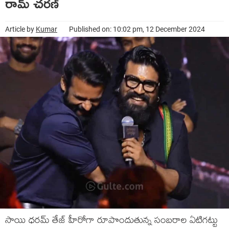
రామ్ చరణ్
Article by
Kumar
Published on: 10:02 pm, 12 December 2024
సాయి ధరమ్ తేజ్ హీరోగా రూపొందుతున్న సంబరాల ఏటిగట్టు