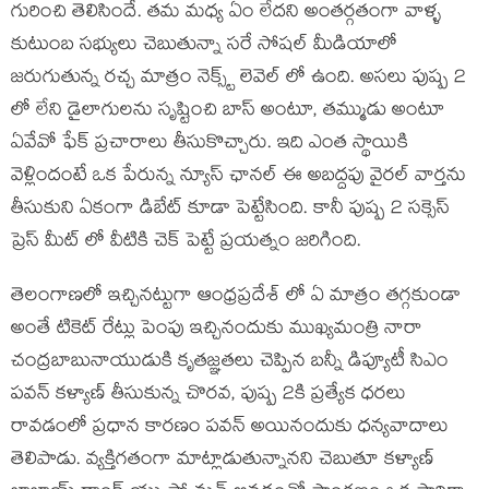
గురించి తెలిసిందే. తమ మధ్య ఏం లేదని అంతర్గతంగా వాళ్ళ
కుటుంబ సభ్యులు చెబుతున్నా సరే సోషల్ మీడియాలో
జరుగుతున్న రచ్చ మాత్రం నెక్స్ట్ లెవెల్ లో ఉంది. అసలు పుష్ప 2
లో లేని డైలాగులను సృష్టించి బాస్ అంటూ, తమ్ముడు అంటూ
ఏవేవో ఫేక్ ప్రచారాలు తీసుకొచ్చారు. ఇది ఎంత స్థాయికి
వెళ్లిందంటే ఒక పేరున్న న్యూస్ ఛానల్ ఈ అబద్దపు వైరల్ వార్తను
తీసుకుని ఏకంగా డిబేట్ కూడా పెట్టేసింది. కానీ పుష్ప 2 సక్సెస్
ప్రెస్ మీట్ లో వీటికి చెక్ పెట్టే ప్రయత్నం జరిగింది.
తెలంగాణలో ఇచ్చినట్టుగా ఆంధ్రప్రదేశ్ లో ఏ మాత్రం తగ్గకుండా
అంతే టికెట్ రేట్లు పెంపు ఇచ్చినందుకు ముఖ్యమంత్రి నారా
చంద్రబాబునాయుడుకి కృతజ్ఞతలు చెప్పిన బన్నీ డిప్యూటీ సిఎం
పవన్ కళ్యాణ్ తీసుకున్న చొరవ, పుష్ప 2కి ప్రత్యేక ధరలు
రావడంలో ప్రధాన కారణం పవన్ అయినందుకు ధన్యవాదాలు
తెలిపాడు. వ్యక్తిగతంగా మాట్లాడుతున్నానని చెబుతూ కళ్యాణ్