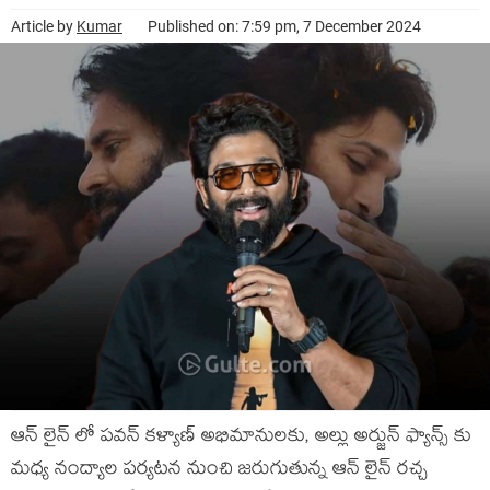
Article by
Kumar
Published on: 7:59 pm, 7 December 2024
ఆన్ లైన్ లో పవన్ కళ్యాణ్ అభిమానులకు, అల్లు అర్జున్ ఫ్యాన్స్ కు
మధ్య నంద్యాల పర్యటన నుంచి జరుగుతున్న ఆన్ లైన్ రచ్చ