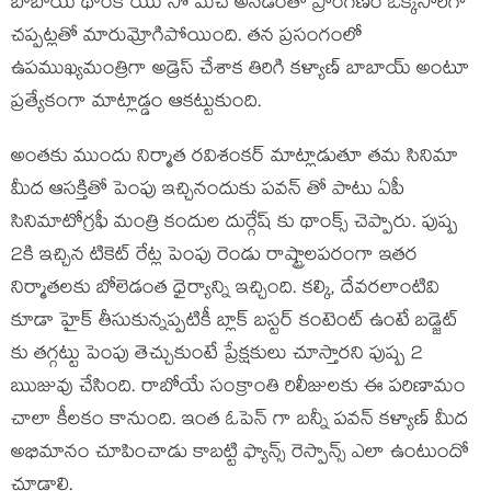
బాబాయ్ థాంక్ యు సో మచ్ అనడంతో ప్రాంగణం ఒక్కసారిగా
చప్పట్లతో మారుమ్రోగిపోయింది. తన ప్రసంగంలో
ఉపముఖ్యమంత్రిగా అడ్రెస్ చేశాక తిరిగి కళ్యాణ్ బాబాయ్ అంటూ
ప్రత్యేకంగా మాట్లాడ్డం ఆకట్టుకుంది.
అంతకు ముందు నిర్మాత రవిశంకర్ మాట్లాడుతూ తమ సినిమా
మీద ఆసక్తితో పెంపు ఇచ్చినందుకు పవన్ తో పాటు ఏపీ
సినిమాటోగ్రఫీ మంత్రి కందుల దుర్గేష్ కు థాంక్స్ చెప్పారు. పుష్ప
2కి ఇచ్చిన టికెట్ రేట్ల పెంపు రెండు రాష్ట్రాలపరంగా ఇతర
నిర్మాతలకు బోలెడంత ధైర్యాన్ని ఇచ్చింది. కల్కి, దేవరలాంటివి
కూడా హైక్ తీసుకున్నప్పటికీ బ్లాక్ బస్టర్ కంటెంట్ ఉంటే బడ్జెట్
కు తగ్గట్టు పెంపు తెచ్చుకుంటే ప్రేక్షకులు చూస్తారని పుష్ప 2
ఋజువు చేసింది. రాబోయే సంక్రాంతి రిలీజులకు ఈ పరిణామం
చాలా కీలకం కానుంది. ఇంత ఓపెన్ గా బన్నీ పవన్ కళ్యాణ్ మీద
అభిమానం చూపించాడు కాబట్టి ఫ్యాన్స్ రెస్పాన్స్ ఎలా ఉంటుందో
చూడాలి.