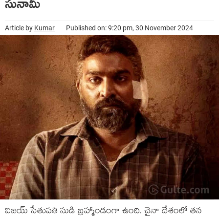
సునామీ
Article by
Kumar
Published on: 9:20 pm, 30 November 2024
విజయ్ సేతుపతి సుడి బ్రహ్మాండంగా ఉంది. చైనా దేశంలో తన