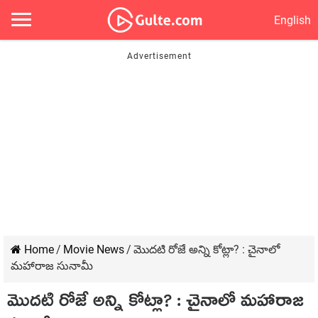
English
Home
/
Movie News
/
మొదటి రోజే అన్ని కోట్లా? : చైనాలో
మహారాజ సునామీ
మొదటి రోజే అన్ని కోట్లా? : చైనాలో మహారాజ