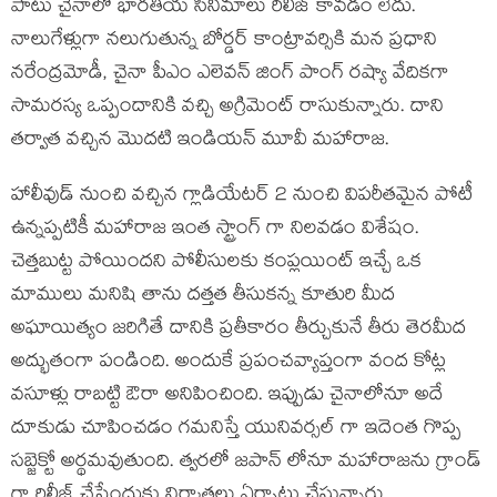
పాటు చైనాలో భారతీయ సినిమాలు రిలీజ్ కావడం లేదు.
నాలుగేళ్లుగా నలుగుతున్న బోర్డర్ కాంట్రావర్సికి మన ప్రధాని
నరేంద్రమోడీ, చైనా పీఎం ఎలెవన్ జింగ్ పాంగ్ రష్యా వేదికగా
సామరస్య ఒప్పందానికి వచ్చి అగ్రిమెంట్ రాసుకున్నారు. దాని
తర్వాత వచ్చిన మొదటి ఇండియన్ మూవీ మహారాజ.
హాలీవుడ్ నుంచి వచ్చిన గ్లాడియేటర్ 2 నుంచి విపరీతమైన పోటీ
ఉన్నప్పటికీ మహారాజ ఇంత స్ట్రాంగ్ గా నిలవడం విశేషం.
చెత్తబుట్ట పోయిందని పోలీసులకు కంప్లయింట్ ఇచ్చే ఒక
మాములు మనిషి తాను దత్తత తీసుకన్న కూతురి మీద
అఘాయిత్యం జరిగితే దానికి ప్రతీకారం తీర్చుకునే తీరు తెరమీద
అద్భుతంగా పండింది. అందుకే ప్రపంచవ్యాప్తంగా వంద కోట్ల
వసూళ్లు రాబట్టి ఔరా అనిపించింది. ఇప్పుడు చైనాలోనూ అదే
దూకుడు చూపించడం గమనిస్తే యునివర్సల్ గా ఇదెంత గొప్ప
సబ్జెక్టో అర్థమవుతుంది. త్వరలో జపాన్ లోనూ మహారాజను గ్రాండ్
గా రిలీజ్ చేసేందుకు నిర్మాతలు ఏర్పాట్లు చేస్తున్నారు.