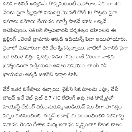
సినిమా రిలీజ్ అవ్వడమే గొప్పనుకుంటే మహారాజ ఏకంగా 40
వేలకు పైగా స్క్రీన్లలో విడుదలై మొదటి రోజే 16 కోట్లకు పైగా
వసూలు నమోదు చేయడం చూస్తే షాకనే మాట చిన్నదే
అనిపిస్తుంది. నితిలన్ స్వామినాథన్ దర్శకత్వం వహించిన ఈ
థ్రిల్లింగ్ రివెంజ్ డ్రామాకు అక్కడి ఆడియన్స్ ఫిదా అయిపోయారు.
చైనాలో సుమారుగా 85 వేల స్క్రీన్లున్నాయి. వాటిలో సగానికి పైగా
ఒక తమిళ చిత్రం ప్రదర్శించడం గొప్పయితే ఏకంగా వాళ్లకు
బ్రహ్మాండంగా నచ్చేయడం అసలు విషయం. లాంగ్ రన్
ఖాయమని అక్కడి బిజినెస్ వర్గాల టాక్.
వేరే ఇతర విశేషాలు ఉన్నాయి. చైనీస్ సినిమాలను రివ్యూ చేసే
డౌబన్ అనే వెబ్ సైట్ 8.7 / 10 రేటింగ్ ఇచ్చి గత కొన్నేళ్లలో
హయ్యెస్ట్ రేటింగ్ దక్కించుకున్న ఇండియన్ మూవీగా పొగడ్తల
వర్షం కురిపించింది. ఈస్ట్రన్ లడాఖ్ కు సంబంధించిన సరిహద్దు
వివాదం రెండు దేశాల మధ్య అగాధం సృష్టించాక కొంత కాలం