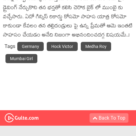
డ్రైవింగ్ నేర్చుకొని తన భర్తతో కలిసి చెరొక బైక్ లో ముంబై కు
వచ్చేసారు. ఏదో గిన్నిస్ రికార్డు కోసమో సాహస యాత్ర కోసమో
కాకుండా కేవలం తన తల్లిదండ్రులు పై ఉన్న ప్రేమతో ఆమె ఇంతటి
సాహసం చేయడం అనేది నిజంగా అభినందించదగ్గ విషయమే..!
Tags
Germany
Hock Victor
Medha Roy
Mumbai Girl
Back To Top