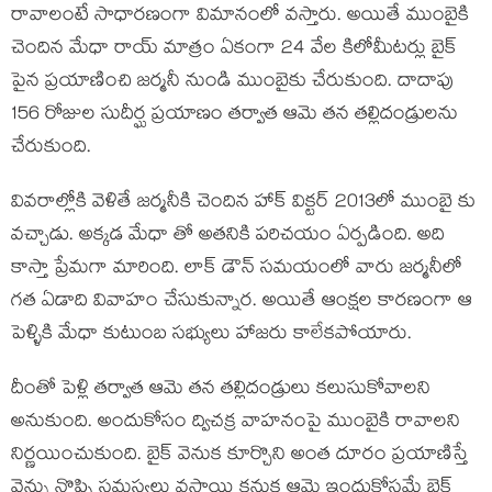
రావాలంటే సాధారణంగా విమానంలో వస్తారు. అయితే ముంబైకి
చెందిన మేధా రాయ్ మాత్రం ఏకంగా 24 వేల కిలోమీటర్లు బైక్
పైన ప్రయాణించి జర్మనీ నుండి ముంబైకు చేరుకుంది. దాదాపు
156 రోజుల సుదీర్ఘ ప్రయాణం తర్వాత ఆమె తన తల్లిదండ్రులను
చేరుకుంది.
వివరాల్లోకి వెళితే జర్మనీకి చెందిన హాక్ విక్టర్ 2013లో ముంబై కు
వచ్చాడు. అక్కడ మేధా తో అతనికి పరిచయం ఏర్పడింది. అది
కాస్తా ప్రేమగా మారింది. లాక్ డౌన్ సమయంలో వారు జర్మనీలో
గత ఏడాది వివాహం చేసుకున్నార. అయితే ఆంక్షల కారణంగా ఆ
పెళ్ళికి మేధా కుటుంబ సభ్యులు హాజరు కాలేకపోయారు.
దీంతో పెళ్లి తర్వాత ఆమె తన తల్లిదండ్రులు కలుసుకోవాలని
అనుకుంది. అందుకోసం ద్విచక్ర వాహనంపై ముంబైకి రావాలని
నిర్ణయించుకుంది. బైక్ వెనుక కూర్చొని అంత దూరం ప్రయాణిస్తే
వెన్ను నొప్పి సమస్యలు వస్తాయి కనుక ఆమె ఇందుకోసమే బైక్