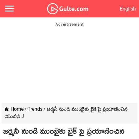
English
Home
/
Trends
/
జర్మనీ నుండి ముంబైకు బైక్ పై ప్రయాణించిన
యువతి..!
జర్మనీ నుండి ముంబైకు బైక్ పై ప్రయాణించిన