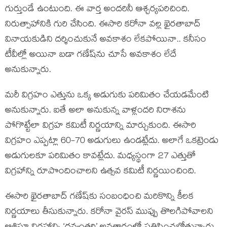
గుర్తుండే ఉంటుంది. ఈ వార్త అందరినీ ఆశ్చర్యపరిచింది.
నిరుత్సాహానికి గురి చేసింది. ఈసారి కరోనా వల్ల ఖైరతాబాద్
వినాయకుడిని దర్శించుకునే అవకాశం లేకపోయినా.. కనీసం
టీవీల్లో అయినా బడా గణేష్‌ను చూసే అవకాశం లేదే
అనుకున్నారు.
మరీ విగ్రహం ఎత్తును ఒక్క అడుగుకు పరిమితం చేయడమేంటి
అనుకున్నారు. ఐతే అలా అనుకున్న వాళ్లందరి నిరాశను
పోగొట్టేలా విగ్రహ కమిటీ నిర్ణయాన్ని మార్చుకుంది. ఈసారి
విగ్రహం ఎప్పట్లా 60-70 అడుగులు ఉండట్లేదు. అలాగే ఒకట్రెండు
అడుగులకూ పరిమితం కావట్లేదు. మధ్యస్థంగా 27 ఎత్తుతో
విగ్రహాన్ని రూపొందించాలని ఉత్సవ కమిటీ నిర్ణయించింది.
ఈసారి ఖైరతాబాద్ గణేష్‌కు సంబంధించి మరికొన్ని కీలక
నిర్ణయాలు తీసుకున్నారు. కరోనా వైరస్ ముప్పు తొలగిపోవాలని