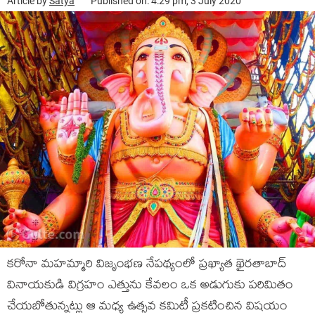
Article by
Satya
Published on: 4:29 pm, 3 July 2020
కరోనా మహమ్మారి విజృంభణ నేపథ్యంలో ప్రఖ్యాత ఖైరతాబాద్
వినాయకుడి విగ్రహం ఎత్తును కేవలం ఒక అడుగుకు పరిమితం
చేయబోతున్నట్లు ఆ మధ్య ఉత్సవ కమిటీ ప్రకటించిన విషయం