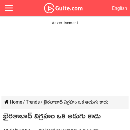
English
Home
/
Trends
/
ఖైరతాబాద్ విగ్రహం ఒక అడుగు కాదు
ఖైరతాబాద్ విగ్రహం ఒక అడుగు కాదు