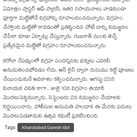
ఆశిస్తూ విగ్రహాన్ని ‘ధన్వంతరి’ అవతారంలో ప్రతిష్ఠించబోతున్నారు.
ఏమాత్రం ప్లాస్టర్ ఆఫ్ ప్యారిస్, ఇతర రసాయనాలు వాడకుండా
పూర్తిగా మట్టితోనే విగ్రహాన్ని రూపొందించనున్నారు. విగ్రహం
చేస్తోంది మట్టితో కావడంతో ప్రతిష్ఠించిన చోటే దాన్ని నిమజ్జనం
చేసేలా కూడా ఏర్పాట్లు చేస్తున్నారు. గుజరాత్‌ నుంచి తెచ్చే
ప్రత్యేకమైన మట్టితో విగ్రహం రూపొందించనున్నారు.
కరోనా నేపథ్యంలో విగ్రహ సందర్శనకు భక్తులు ఎవరినీ
అనుమతించబోవడం లేదు. ఆన్ లైన్ ద్వారా రుసుము కట్టి పూజలు
చేయించుకునే అవకాశం కల్పించనున్నారు. ఆగస్టు 22న
వినాయక చవితి కాగా.. జులై 10న విగ్రహం తయారీ
మొదలుపెట్టనున్నారు. సెప్టెంబరు 2న నిమజ్జనం చేయాలని
నిర్ణయించారు. పోలీసుల అనుమతి పొందాక ఈ మేరకు పనులు
మొదలుపెడతామని ఉత్సవ కమిటీ ప్రకటించింది.
Tags
Khairatabad Ganesh Idol