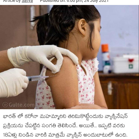
Article by
Satya
Published on: 6:00 pm, 24 July 2021
భారత్ లో కరోనా మహమ్మారిని తరిమికొట్టేందుకు వ్యాక్సినేషన్
ప్రక్రియను చేపట్టిన సంగతి తెలిసిందే. అయితే.. ఇప్పటి వరకు
18ఏళ్లు నిండిన వారికి మాత్రమే వ్యాక్సిన్ అందుబాటులో ఉంది.