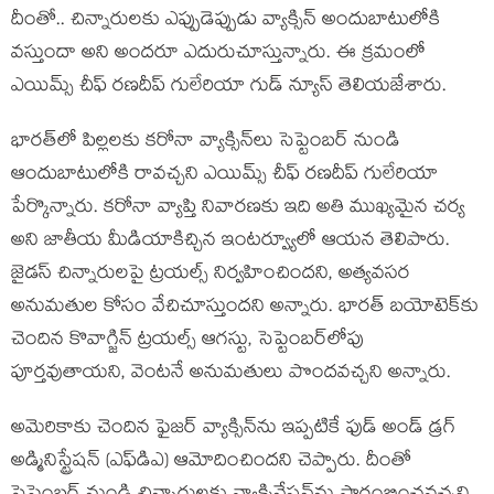
దీంతో.. చిన్నారులకు ఎప్పుడెప్పుడు వ్యాక్సిన్ అందుబాటులోకి
వస్తుందా అని అందరూ ఎదురుచూస్తున్నారు. ఈ క్రమంలో
ఎయిమ్స్ చీఫ్ రణదీప్ గులేరియా గుడ్ న్యూస్ తెలియజేశారు.
భారత్‌లో పిల్లలకు కరోనా వ్యాక్సిన్‌లు సెప్టెంబర్‌ నుండి
ఆందుబాటులోకి రావచ్చని ఎయిమ్స్‌ చీఫ్‌ రణదీప్‌ గులేరియా
పేర్కొన్నారు. కరోనా వ్యాప్తి నివారణకు ఇది అతి ముఖ్యమైన చర్య
అని జాతీయ మీడియాకిచ్చిన ఇంటర్వ్యూలో ఆయన తెలిపారు.
జైడస్‌ చిన్నారులపై ట్రయల్స్‌ నిర్వహించిందని, అత్యవసర
అనుమతుల కోసం వేచిచూస్తుందని అన్నారు. భారత్‌ బయోటెక్‌కు
చెందిన కొవాగ్జిన్‌ ట్రయల్స్‌ ఆగస్టు, సెప్టెంబర్‌లోపు
పూర్తవుతాయని, వెంటనే అనుమతులు పొందవచ్చని అన్నారు.
అమెరికాకు చెందిన ఫైజర్‌ వ్యాక్సిన్‌ను ఇప్పటికే ఫుడ్‌ అండ్‌ డ్రగ్‌
అడ్మినిస్ట్రేషన్‌ (ఎఫ్‌డిఎ) ఆమోదించిందని చెప్పారు. దీంతో