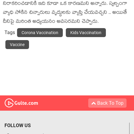
నిరాకరించడానికి ఇది కూడా ఒక కారణమని అన్నారు. స్వల్పంగా
వ్యాధి సోకిన చిన్నారులు వృద్ధులకు వ్యాప్తి చేయవచ్చని .. అయితే
దీనిపై మరింత అధ్యయనం అవసరమని చెప్పారు.
Tags
Corona Vaccination
Kids Vaccination
Vaccine
Back To Top
FOLLOW US