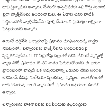
సెప్టెంబర్‌ నుండి చిన్నారులకు వ్యాక్సినేషన్‌ను ప్రారంభించవచ్చని
భావిస్తున్నామని అన్నారు. దేశంలో ఇప్పటివరకు 42 కోట్ల మందికి
పైగా వ్యాక్సిన్‌లను అందించామని, ఈ ఏడాది చివరి నాటికి
పెద్దలందరికీ వ్యాక్సినేషన్‌ను పూర్తి చేయాలని ప్రభుత్వం లక్ష్యంగా
పెట్టుకుందని అన్నారు.
అయితే థర్డ్‌వేవ్‌ చిన్నారులపై ప్రభావం చూపుతుందన్న వార్తల
నేపథ్యంలో.. చిన్నారులకు వ్యాక్సిన్‌లను అందించడంపై
స్పష్టతనివ్వలేదు. 11-17 ఏళ్లలోపు పిల్లలతో కలిసి జీవించే వృద్ధుల్లో
వ్యాధి సోకే ప్రమాదం 18-30 శాతం పెరుగుతోందని ఈ వారం
ప్రారంభంలో లాన్సెట్‌ ఒక అధ్యయనాన్ని విడుదల చేసిన సంగతి
తెలిసిందే. దీనిపై గులేరియా స్పందిస్తూ.. వృద్ధులు, అనారోగ్యంతో
బాధపడుతున్న వారికి వ్యాధి సొకే ప్రమాదం అధికంగా ఉందని
అన్నారు.
చిన్నారులను పాఠశాలలకు పంపేందుకు తల్లిదండ్రులు