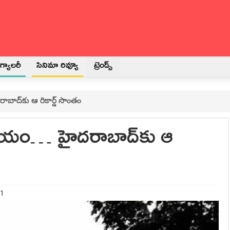
్యాలరీ
సినిమా రివ్యూ
ట్రెండ్స్
‌రాబాద్‌కు ఆ రికార్డ్ సొంతం
ిర్ణ‌యం… హైద‌రాబాద్‌కు ఆ
21