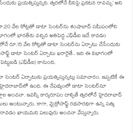
దుకు ప్రయత్నిస్తున్నది. త్వరలోనే దీనిపై ప్రకటన రావచ్చు’ అని
‌లో రూ.20 వేల కోట్లతో డాటా సెంటర్‌ను శంషాబాద్ స‌మీపంలోని
విభాగంలో భారత్‌కు వచ్చిన అతిపెద్ద ఎఫ్‌డీఐ ఇదే కావడం
‌లోనే రూ.15 వేల కోట్లతో డాటా సెంటర్‌ను ఏర్పాటు చేసేందుకు
రోసాఫ్ట్‌ డాటా సెంటర్‌ ఏర్పాటు ఖరారైతే.. ఇది ఈ విభాగంలో
 పెట్టుబడి (ఎఫ్‌డీఐ) కానుంది.
టా సెంటర్‌ ఏర్పాటుకు ప్రయత్నిస్తున్నట్లు స‌మాచారం. ఇప్పటికే ఈ
స్‌ హైదరాబాద్‌లో ఉంది. ఈ నేపథ్యంలో డాటా సెంటర్‌నూ
్గాల అంచనా. ఇవన్నీ కార్యరూపం దాల్చితే త్వరలోనే హైదరాబాద్‌
ంటున్నారు. కాగా, మైక్రోసాఫ్ట్ ర‌థ‌సార‌థిగా ఉన్న స‌త్య
 రావ‌డం ఖాయ‌మ‌ని ప‌లువురు అంచ‌నా వేస్తున్నారు.