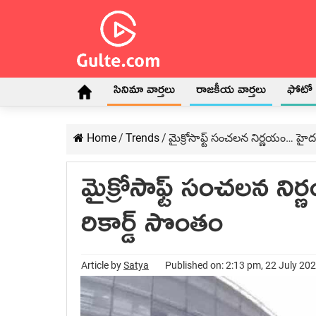
సినిమా వార్తలు
రాజకీయ వార్తలు
ఫోటో గ
Home
/
Trends
/
మైక్రోసాఫ్ట్ సంచ‌ల‌న నిర్ణ‌యం… హైద
మైక్రోసాఫ్ట్ సంచ‌ల‌న న
రికార్డ్ సొంతం
Article by
Satya
Published on: 2:13 pm, 22 July 20