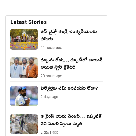
Latest Stories
ఆన్ లైన్లో తండ్రి అంత్యక్రియలకు
హాజరు
11 hours ago
మ్యాచు లేదు… డ్యూటీలో జాయిన్
అయిన స్టార్ క్రికెటర్
20 hours ago
సెలెక్టర్లకు షమీ కనపడడం లేదా?
2 days ago
ఆ వైరస్ యమ డేంజర్… ఇప్పటికే
22 మంది పిల్లలు మృతి
2 days ago