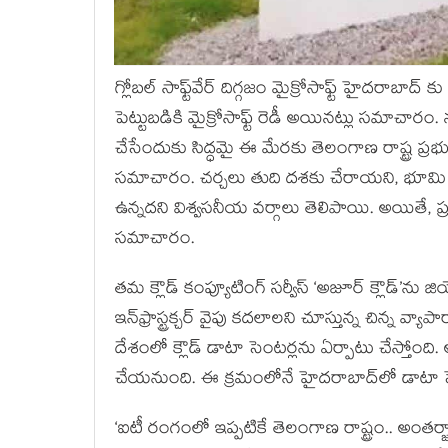
గ్లోబల్‌ సాఫ్ట్‌వేర్‌ దిగ్గజం మైక్రోసాఫ్ట్ హైద‌రాబా
పెట్టుబడికి మైక్రోసాఫ్ట్ రెడీ అయిన‌ట్లు సమాచా
చేసేందుకు సిద్ధ‌మై ఈ మేరకు తెలంగాణ‌ రాష్ట్ర ప్ర
స‌మాచారం. చర్చలు తుది దశకు చేరాయని, భూమి కేట
ఉన్నదని విశ్వసనీయ వర్గాలు తెలిపాయి. అయితే, ప్రభుత
సమాచారం.
తమ క్లౌడ్‌ కంప్యూటింగ్‌ సర్వీస్‌ ‘అజూర్‌ క్లౌడ్‌’ను జియో
ఇన్‌ఫ్రాస్ట్రక్చర్‌ వైపు కదలాలని చూస్తున్న చిన్న వ్య
దేశంలో క్లౌడ్‌ డాటా సెంటర్లను ఏర్పాటు చేస్తోంది.
చేయనుంది. ఈ క్రమంలోనే హైదరాబాద్‌లో డాటా సెంట
‘ఐటీ రంగంలో ఇప్పటికే తెలంగాణ రాష్ట్రం.. అంతర్జాత