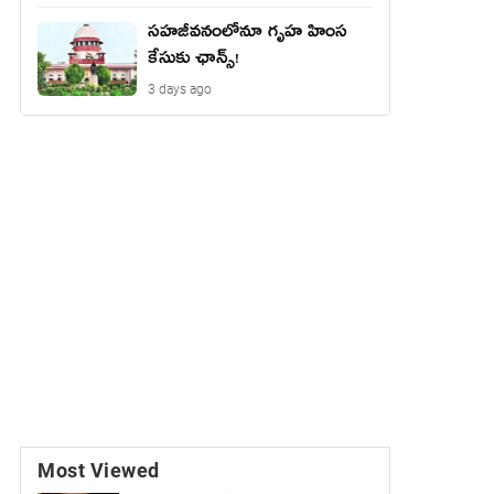
సహజీవనంలోనూ గృహ హింస
కేసుకు ఛాన్స్!
3 days ago
Most Viewed