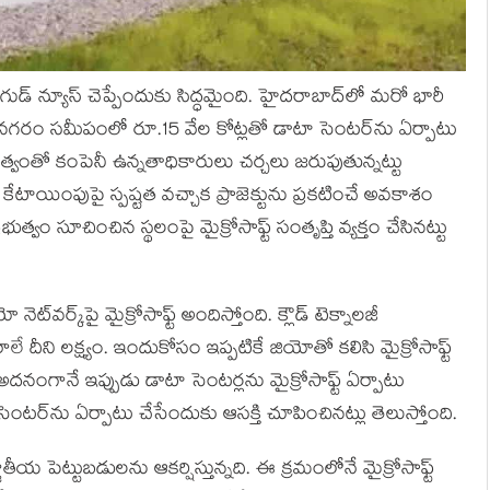
ద్ కు గుడ్ న్యూస్ చెప్పేందుకు సిద్ధ‌మైంది. హైదరాబాద్‌లో మరో భారీ
రం. నగరం సమీపంలో రూ.15 వేల కోట్లతో డాటా సెంటర్‌ను ఏర్పాటు
భుత్వంతో కంపెనీ ఉన్నతాధికారులు చర్చలు జరుపుతున్నట్టు
ాయింపుపై స్పష్టత వచ్చాక ప్రాజెక్టును ప్రకటించే అవకాశం
్వం సూచించిన స్థలంపై మైక్రోసాఫ్ట్‌ సంతృప్తి వ్యక్తం చేసినట్టు
 నెట్‌వర్క్‌పై మైక్రోసాఫ్ట్‌ అందిస్తోంది. క్లౌడ్‌ టెక్నాలజీ
ాపారాలే దీని లక్ష్యం. ఇందుకోసం ఇప్పటికే జియోతో కలిసి మైక్రోసాఫ్ట్‌
 అదనంగానే ఇప్పుడు డాటా సెంటర్లను మైక్రోసాఫ్ట్‌ ఏర్పాటు
ర్‌ను ఏర్పాటు చేసేందుకు ఆసక్తి చూపించినట్లు తెలుస్తోంది.
ీయ పెట్టుబడులను ఆకర్షిస్తున్నది. ఈ క్రమంలోనే మైక్రోసాఫ్ట్‌