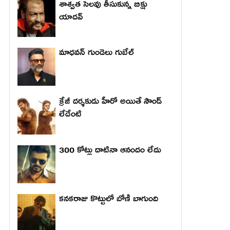
శాశ్వత సెలవు తీసుకున్న బిక్షు
యాదవ్
మాధ‌వ‌న్ గుండెలు గుబేల్‌
క్రేజీ దర్శకుడు హీరో అయితే సౌండ్
లేదేంటి
300 కోట్లు దాటినా ఆనందం లేదు
కనకరాజు కొట్టులో బోణీ బాగుంది