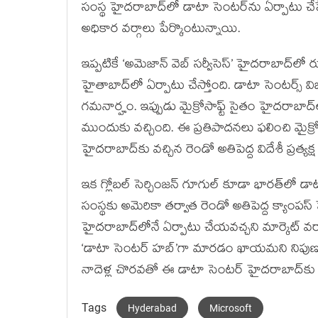
సంస్థ హైదరాబాద్‌లో డాటా సెంటర్‌ను ఏర్పాటు చేసేం
అధికార‌ వర్గాలు పేర్కొంటున్నాయి.
ఇప్పటికే ‘అమెజాన్‌ వెబ్‌ సర్వీసెస్‌’ హైదరాబాద్
హైతాబాద్‌లో ఏర్పాటు చేస్తోంది. డాటా సెంటర్స్‌ 
గమనార్హం. ఇప్పుడు మైక్రోసాఫ్ట్‌ సైతం హైదరాబాద్
ముందుకు వ‌చ్చింది. ఈ ప్ర‌తిపాద‌న‌లు ఫ‌లించి మైక్
హైదరాబాద్‌కు వచ్చిన రెండో అతిపెద్ద విదేశీ ప్రత్యక్ష
ఇక గ్లోబల్‌ సెర్చింజన్‌ గూగుల్‌ కూడా భారత్‌లో డా
సంస్థకు అమెరికా తర్వాత రెండో అతిపెద్ద క్యాంప
హైదరాబాద్‌లోనే ఏర్పాటు చేయవచ్చని మార్కెట్‌ వర
‘డాటా సెంటర్‌ హబ్‌’గా మారడం ఖాయమని నిపుణులు అ
నాదెళ్ల చొర‌వ‌తో ఈ డాటా సెంట‌ర్ హైద‌రాబాద్‌కు
Tags
Hyderabad
Microsoft