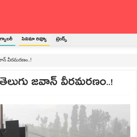
్యాలరీ
సినిమా రివ్యూ
ట్రెండ్స్
వాన్ వీరమరణం..!
 తెలుగు జవాన్ వీరమరణం..!