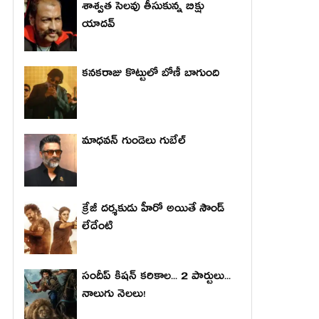
శాశ్వత సెలవు తీసుకున్న బిక్షు
యాదవ్
కనకరాజు కొట్టులో బోణీ బాగుంది
మాధ‌వ‌న్ గుండెలు గుబేల్‌
క్రేజీ దర్శకుడు హీరో అయితే సౌండ్
లేదేంటి
సందీప్ కిషన్ కరికాల... 2 పార్టులు...
నాలుగు నెలలు!