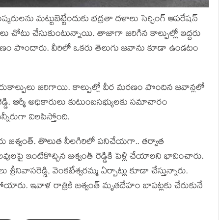
్కరులను మట్టుబెట్టేందుకు భద్రతా దళాలు సెర్చింగ్ ఆపరేషన్
లు చోటు చేసుకుంటున్నాయి. తాజాగా జరిగిన కాల్పుల్లో ఇద్దరు
 మరణం పొందారు. వీరిలో ఒకరు తెలుగు జవాను కూడా ఉండటం
ఎదురుకాల్పులు జరిగాయి. కాల్పుల్లో వీర మరణం పొందిన జవాన్లలో
 రెడ్డి. ఆర్మీ అధికారులు కుటుంబసభ్యులకు సమాచారం
నీరుగా విలపిస్తోంది.
ారు జశ్వంత్. తొలుత నీలగిరిలో పనిచేయగా.. తర్వాత
ెలవులపై ఇంటికొచ్చిన జశ్వంత్ రెడ్డికి పెళ్లి చేయాలని భావించారు.
్రీనివాసరెడ్డి, వెంకటేశ్వరమ్మ ఏర్పాట్లు కూడా చేస్తున్నారు.
యారు. ఇవాళ రాత్రికి జశ్వంత్ మృతదేహం బాపట్లకు చేరుకునే