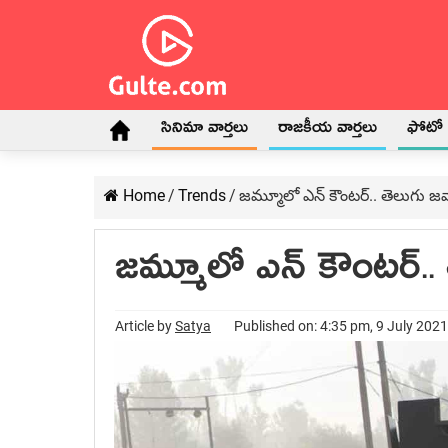
సినిమా వార్తలు
రాజకీయ వార్తలు
ఫోటో గ
Home
/
Trends
/
జమ్మూలో ఎన్ కౌంటర్.. తెలుగు జ
జమ్మూలో ఎన్ కౌంటర్..
Article by
Satya
Published on: 4:35 pm, 9 July 2021