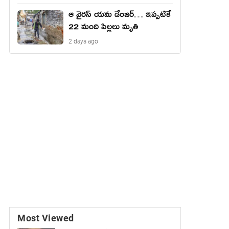
ఆ వైరస్ యమ డేంజర్… ఇప్పటికే
22 మంది పిల్లలు మృతి
2 days ago
Most Viewed