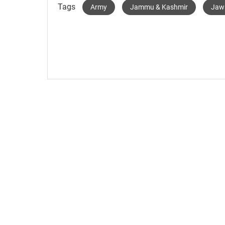
Tags
Army
Jammu & Kashmir
Jaw