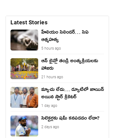
Latest Stories
హీలియం సిలిండర్… సిఏ
ఆత్మహత్య
5 hours ago
ఆన్ లైన్లో తండ్రి అంత్యక్రియలకు
హాజరు
21 hours ago
మ్యాచు లేదు… డ్యూటీలో జాయిన్
అయిన స్టార్ క్రికెటర్
1 day ago
సెలెక్టర్లకు షమీ కనపడడం లేదా?
2 days ago