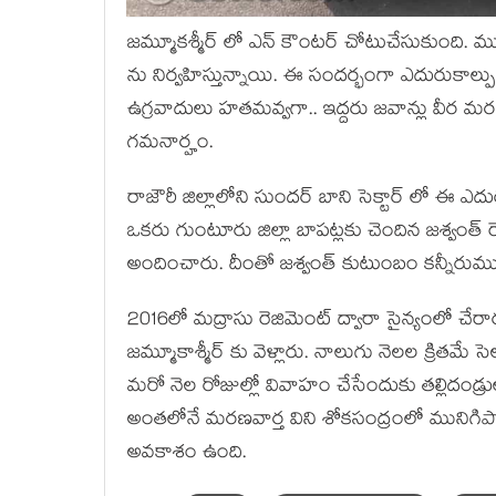
జమ్మూకశ్మీర్ లో ఎన్ కౌంటర్ చోటుచేసుకుంది. ముష
ను నిర్వహిస్తున్నాయి. ఈ సందర్భంగా ఎదురుకాల్పు
ఉగ్రవాదులు హతమవ్వగా.. ఇద్దరు జవాన్లు వీర
గమనార్హం.
రాజౌరీ జిల్లాలోని సుందర్‌ బాని సెక్టార్ లో ఈ 
ఒకరు గుంటూరు జిల్లా బాపట్లకు చెందిన జశ్వంత్‌
అందించారు. దీంతో జశ్వంత్ కుటుంబం కన్నీరుమున్
2016లో మద్రాసు రెజిమెంట్‌ ద్వారా సైన్యంలో చేర
జమ్మూకాశ్మీర్ కు వెళ్లారు. నాలుగు నెలల క్రితమే స
మరో నెల రోజుల్లో వివాహం చేసేందుకు తల్లిదండ్రులు శ
అంతలోనే మరణవార్త విని శోకసంద్రంలో మునిగిపో
అవకాశం ఉంది.