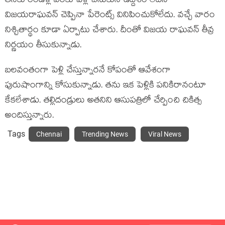
తనకు రెండేళ్ల వరకు పెళ్లి చేసుకునే ఉద్దేశం లేదని
విజ‌య‌రాఘ‌వ‌న్ చెప్పినా పేరెంట్స్ వినిపించుకోలేదు. వ‌చ్చే వారం
నిశ్చితార్థం కూడా ఏర్పాటు చేశారు. దీంతో విజ‌య రాఘ‌వ‌న్ తీవ్ర
నిర్ణ‌యం తీసుకున్నాడు.
బలవంతంగా పెళ్లి చేస్తున్నారనే కోపంతో ఆవేశంగా
పురుషాంగాన్ని కోసుకున్నాడు. తను ఇక పెళ్లికి పనికిరానంటూ
కేకలేశాడు. తల్లిదండ్రులు అతనిని ఆసుపత్రిలో చేర్పించి చికిత్స
అందిస్తున్నారు.
Tags
Chennai
Trending News
Viral News