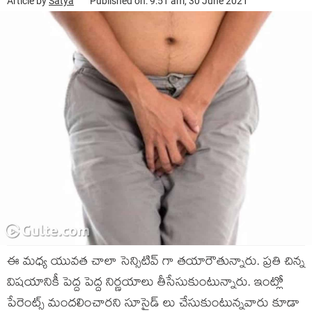
Article by
Satya
Published on: 9:51 am, 30 June 2021
ఈ మధ్య యువత చాలా సెన్సిటివ్ గా తయారౌతున్నారు. ప్రతి చిన్న
విషయానికీ పెద్ద పెద్ద నిర్ణయాలు తీసేసుకుంటున్నారు. ఇంట్లో
పేరెంట్స్ మందలించారని సూసైడ్ లు చేసుకుంటున్నవారు కూడా