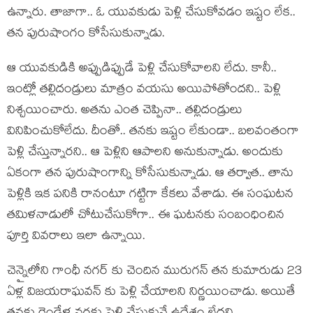
ఉన్నారు. తాజాగా.. ఓ యువకుడు పెళ్లి చేసుకోవడం ఇష్టం లేక..
తన పురుషాంగం కోసేసుకున్నాడు.
ఆ యువకుడికి అప్పుడిప్పుడే పెళ్లి చేసుకోవాలని లేదు. కానీ..
ఇంట్లో తల్లిదండ్రులు మాత్రం వయసు అయిపోతోందని.. పెళ్లి
నిశ్చయించారు. అతను ఎంత చెప్పినా.. తల్లిదండ్రులు
వినిపించుకోలేదు. దీంతో.. తనకు ఇష్టం లేకుండా.. బలవంతంగా
పెళ్లి చేస్తున్నారని.. ఆ పెళ్లిని ఆపాలని అనుకున్నాడు. అందుకు
ఏకంగా తన పురుషాంగాన్ని కోసేసుకున్నాడు. ఆ తర్వాత.. తాను
పెళ్లికి ఇక పనికి రానంటూ గట్టిగా కేకలు వేశాడు. ఈ సంఘటన
తమిళనాడులో చోటుచేసుకోగా.. ఈ ఘటనకు సంబంధించిన
పూర్తి వివరాలు ఇలా ఉన్నాయి.
చెన్నైలోని గాంధీ నగర్ కు చెందిన మురుగన్ త‌న కుమారుడు 23
ఏళ్ల విజయరాఘవన్ కు పెళ్లి చేయాలని నిర్ణ‌యించాడు. అయితే