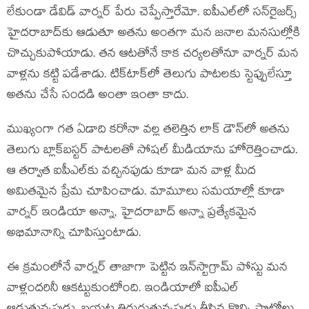
లేకుండా డేవిడ్ వార్న‌ర్ పేరు చెప్పేస్తారేమో. ఐపీఎల్‌లో స‌న్‌రైజ‌ర్స్
హైద‌రాబాద్‌కు ఆడుతూ అత‌ను అంత‌గా మ‌న జ‌నాల మ‌న‌సుల్లోకి
చొచ్చుకుపోయాడు. త‌న ఆట‌తోనే కాక చ‌ర్య‌ల‌తోనూ వార్న‌ర్ మ‌న
వాళ్లను క‌ట్టి ప‌డేశాడు. టిక్‌టాక్‌లో తెలుగు పాట‌లకు స్టెప్పులేస్తూ
అత‌ను చేసే సంద‌డి అంతా ఇంతా కాదు.
ముఖ్యంగా గ‌త ఏడాది క‌రోనా వ‌ల్ల త‌లెత్తిన‌ లాక్ డౌన్‌లో అత‌ను
తెలుగు బ్లాక్‌బ‌స్ట‌ర్ పాట‌ల‌తో సోష‌ల్ మీడియాను హోరెత్తించాడు.
ఆ త‌ర్వాత ఐపీఎల్‌కు వ‌చ్చిన‌పుడు కూడా మ‌న వాళ్ల మీద
అమిత‌మైన ప్రేమ చూపించాడు. మామూలు స‌మ‌యాల్లో కూడా
వార్న‌ర్ ఇండియా అన్నా, హైద‌రాబాద్ అన్నా ప్ర‌త్యేక‌మైన
అభిమానాన్ని చూపిస్తుంటాడు.
ఈ క్ర‌మంలోనే వార్న‌ర్ తాజాగా పెట్టిన ఇన్‌స్టాగ్రామ్ పోస్టు మ‌న
వాళ్లంద‌రినీ ఆక‌ట్టుకుంటోంది. ఇండియాలో ఐపీఎల్