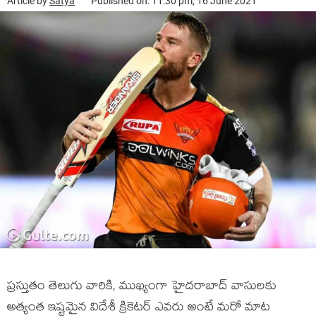
Article by
Satya
Published on: 11:30 pm, 16 June 2021
ప్ర‌స్తుతం తెలుగు వారికి, ముఖ్యంగా హైద‌రాబాద్ వాసుల‌కు
అత్యంత ఇష్ట‌మైన విదేశీ క్రికెట‌ర్ ఎవ‌రు అంటే మ‌రో మాట