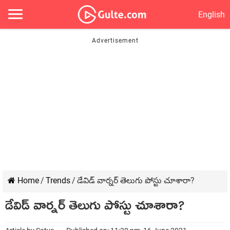
English
Home
/
Trends
/
డేవిడ్ వార్న‌ర్ తెలుగు పోస్టు చూశారా?
డేవిడ్ వార్న‌ర్ తెలుగు పోస్టు చూశారా?