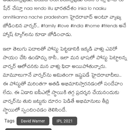
ఆడుతున్న‌పుడు, బ‌య‌ట తిరుగుతున్న‌పుడు తీసిన కొన్ని ఫొటోలు
షేర్ చేస్తూ naa rendo illu భార‌త‌దేశం inka lo naaku
annitikanna nache pradesham హైద‌రాబాద్ అంటూ వ్యాఖ్య
జోడించిన వార్న‌ర్.. #family #love #india #home #friends అనే
హ్యాష్ ట్యాగ్‌ల‌ను కూడా జోడించాడు.
ఇలా తెలుగు ప‌దాల‌తో పోస్టు పెట్ట‌డానికి ఇక్క‌డి వాళ్లు ఎవ‌రో
సాయం చేసి ఉండొచ్చు కానీ.. ఇలా మ‌న భాష‌లో పోస్టు పెట్టాల‌న్న
వార్న‌ర్ ఆలోచ‌న‌కు మ‌న వాళ్లు ఫిదా అయిపోతున్నారు.
మామూలుగానే వార్న‌ర్‌ను అమితంగా ఇష్ట‌ప‌డే హైద‌రాబాదీలు..
ఈ పోస్టుతో మ‌రింతగా అత‌డి అభిమానిస్తార‌న‌డంలో సందేహం
లేదు. ఈ ఏడాది ఐపీఎల్లో స్థాయికి త‌గ్గ ప్ర‌ద‌ర్శ‌న చేయ‌నందుకు
వార్న‌ర్‌ను తుది జ‌ట్టుకు దూరం పెడితే అభిమానులు తీవ్ర
స్థాయిలో స్పందించ‌డం తెలిసిందే.
Tags
David Warner
IPL 2021