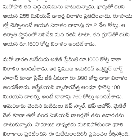
మరోసారి తన పెద్ద మనసును చాటుకున్నాడు. భార్యతో కలిసి
ఆయన 255 మిలియన్ డాలర్ల విరాళం ప్రకటించాడు. రూపాయ
ల్లో చెప్పాలంటే ఆయన విరాళం దాదాపు రూ.2 వేల కోట్లు. ఆ
తర్వాతి స్థానంలో నిలిచేది మన రతన్ టాటా. తన గ్రూప్‌తో కలిసి
ఆయన రూ.1500 కోట్ల విరాళం అందజేశాడు.
మరో భారత కుబేరుడు అజీజ్ ప్రేమ్‌జీ రూ.1000 కోట్ల దాకా
విరాళం అందజేశాడు. ఇక ప్రముఖ అమెరికన్ ఇన్వెస్టర్ జార్జ్
సొరాస్ కూడా ప్రేమ్ జీకి దీటుగా రూ.990 కోట్ల దాకా విరాళం
అందజేశాడు. ఆస్ట్రేలియన్ వ్యాపారవేత్త ఆండ్రూ ఫారెస్ట్ 100
మిలియన్ డాలర్లు, అంటే దాదాపు 760 కోట్లు అందజేశాడు.
అమెరికాకు చెందిన కుబేరులు జెఫ్ స్కాల్, జెఫ్ బిజోస్, మైకేల్
డెల్ కూడా తలో వంద మిలియన్ డాలర్లతో తమ ఉదారతను
చాటుకున్నారు. సామాజిక బాధ్యతను మరిచిపోకుండా భూరి
విరాళాలు ప్రకటించిన ఈ కుబేరులందరినీ ప్రపంచం కీర్తిస్తోంది.