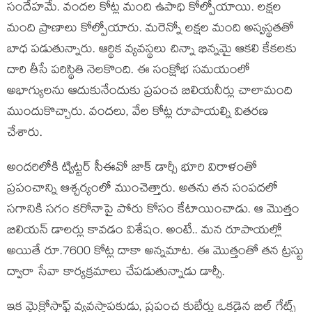
సందేహమే. వందల కోట్ల మంది ఉపాధి కోల్పోయాయి. లక్షల
మంది ప్రాణాలు కోల్పోయారు. మరెన్నో లక్షల మంది అస్వస్థతతో
బాధ పడుతున్నారు. ఆర్థిక వ్యవస్థలు చిన్నా భిన్నమై ఆకలి కేకలకు
దారి తీసే పరిస్థితి నెలకొంది. ఈ సంక్షోభ సమయంలో
అభాగ్యులను ఆదుకునేందుకు ప్రపంచ బిలియనీర్లు చాలామంది
ముందుకొచ్చారు. వందలు, వేల కోట్ల రూపాయల్ని వితరణ
చేశారు.
అందరిలోకి ట్విట్టర్ సీఈవో జాక్ డార్సీ భూరి విరాళంతో
ప్రపంచాన్ని ఆశ్చర్యంలో ముంచెత్తారు. అతను తన సంపదలో
సగానికి సగం కరోనాపై పోరు కోసం కేటాయించాడు. ఆ మొత్తం
బిలియన్ డాలర్లు కావడం విశేషం. అంటే.. మన రూపాయల్లో
అయితే రూ.7600 కోట్ల దాకా అన్నమాట. ఈ మొత్తంతో తన ట్రస్టు
ద్వారా సేవా కార్యక్రమాలు చేపడుతున్నాడు డార్సీ.
ఇక మైక్రోసాఫ్ట్ వ్యవస్థాపకుడు, ప్రపంచ కుబేర్లు ఒకడైన బిల్ గేట్స్