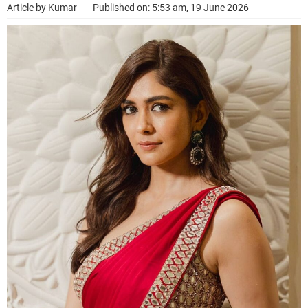
Article by
Kumar
Published on: 5:53 am, 19 June 2026