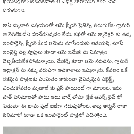
థియేటర్లలో నిలబడకపోతే ఆ ఎఫెక్ట్ హీరోయిన్ కెరీర్ మీద
పడుతుంది.
కానీ మృణాల్ విషయంలో ఆమె స్క్రీన్ ప్రెజెన్స్, తిరుగులేని గ్లామర్
ఆ నెగిటివిటీని దరిచేరనివ్వడం లేదు. కథలో ఆమె క్యారెక్టర్ కు ఉన్న
ఇంపార్టెన్స్, స్క్రీన్ మీద ఆమెను చూసేందుకు ఆడియన్స్ చూపే
ఇంట్రెస్ట్ వల్ల ఫ్లాపులు కూడా ఆమె ఇమేజ్ ను ఏమాత్రం
దెబ్బతీయలేకపోతున్నాయి. మేకర్స్ కూడా ఆమె నటనను, గ్లామర్
అట్రాక్షన్ ను నమ్మి వరుసగా అవకాశాలు ఇస్తున్నారు. కేవలం ఒకే
రకమైన పాత్రలకు పరిమితం కాకుండా వైవిధ్యమైన సబ్జెక్ట్స్
ఎంచుకోవడం మృణాల్ కు ప్లస్ పాయింట్ గా మారింది. ఇటు
సౌత్ సినిమాలతో పాటు అటు నార్త్ లోనూ క్రేజీ ఆఫర్స్ లైన్ లో
పెడుతూ ఈ భామ ఫుల్ బిజీగా గడుపుతోంది. అల్లు అర్జున్ రాకా
సినిమాలో కూడా ఒక ఇంపార్టెంట్ పాత్రలో నటిస్తోంది.