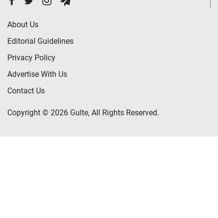
About Us
Editorial Guidelines
Privacy Policy
Advertise With Us
Contact Us
Copyright © 2026 Gulte, All Rights Reserved.