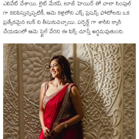
ఎలివేట్ చేశాయి. లైట్ మేకప్, లూజ్ హెయిర్ తో చాలా సింపుల్
గా కనిపిస్తున్నప్పటికీ, ఆమె కళ్లలోని ఎక్స్ ప్రెషన్స్ ఫోటోలకు ఒక
ప్రత్యేకమైన లుక్ ని తీసుకువచ్చాయి. పర్ఫెక్ట్ గా శారీని క్యారీ
చేయడంలో ఆమె స్టైలే వేరని ఈ పిక్స్ చూస్తే అర్థమవుతుంది.