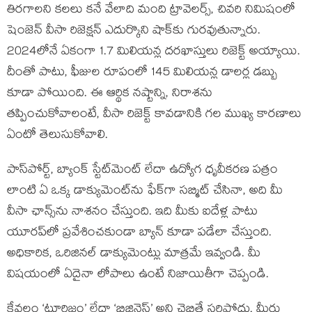
తిరగాలని కలలు కనే వేలాది మంది ట్రావెలర్స్, చివరి నిమిషంలో
షెంజెన్ వీసా రిజెక్షన్ ఎదుర్కొని షాక్‌కు గురవుతున్నారు.
2024లోనే ఏకంగా 1.7 మిలియన్ల దరఖాస్తులు రిజెక్ట్ అయ్యాయి.
దీంతో పాటు, ఫీజుల రూపంలో 145 మిలియన్ల డాలర్ల డబ్బు
కూడా పోయింది. ఈ ఆర్థిక నష్టాన్ని, నిరాశను
తప్పించుకోవాలంటే, వీసా రిజెక్ట్ కావడానికి గల ముఖ్య కారణాలు
ఏంటో తెలుసుకోవాలి.
పాస్‌పోర్ట్, బ్యాంక్ స్టేట్‌మెంట్ లేదా ఉద్యోగ ధృవీకరణ పత్రం
లాంటి ఏ ఒక్క డాక్యుమెంట్‌ను ఫేక్‌గా సబ్మిట్ చేసినా, అది మీ
వీసా ఛాన్స్‌ను నాశనం చేస్తుంది. ఇది మీకు ఐదేళ్ల పాటు
యూరప్‌లో ప్రవేశించకుండా బ్యాన్ కూడా పడేలా చేస్తుంది.
అధికారిక, ఒరిజినల్ డాక్యుమెంట్లు మాత్రమే ఇవ్వండి. మీ
విషయంలో ఏదైనా లోపాలు ఉంటే నిజాయితీగా చెప్పండి.
కేవలం ‘టూరిజం’ లేదా ‘బిజినెస్’ అని చెబితే సరిపోదు. మీరు