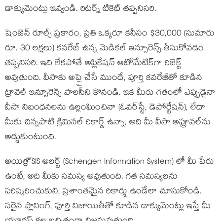
డాక్యుమెంట్లు ఇవ్వండి. రిటర్న్ టికెట్ తప్పనిసరి.
షెంజెన్ రూల్స్ ప్రకారం, ప్రతి ఒక్కరూ కనీసం $30,000 (సుమారు
రూ. 30 లక్షలు) కవరేజ్ ఉన్న మెడికల్ ఇన్సూరెన్స్ తీసుకోవడం
తప్పనిసరి. ఇది లేకపోతే అప్లికేషన్ ఆటోమేటిక్‌గా రిజెక్ట్
అవుతుంది. వీసాకు అప్లై చేసే ముందే, పూర్తి కవరేజీతో కూడిన
ట్రావెల్ ఇన్సూరెన్స్ పాలసీని కొనండి. ఇక మీరు గతంలో ఎప్పుడైనా
వీసా నిబంధనలను ఉల్లంఘించినా (ఓవర్‌స్టే, డెపోర్టేషన్), లేదా
మీకు చిన్నపాటి క్రిమినల్ రికార్డ్ ఉన్నా, అది మీ వీసా అప్రూవల్‌ను
అడ్డుకుంటుంది.
అయిత్ర్ SIS అలర్ట్ (Schengen Information System) లో మీ పేరు
ఉంటే, అది మీకు సమస్య అవుతుంది. గత సమస్యలను
పరిష్కరించుకుని, ప్రశాంతమైన రికార్డు ఉండేలా చూసుకోండి.
సరైన ప్లానింగ్, పూర్తి నిజాయితీతో కూడిన డాక్యుమెంట్లు ఇస్తే మీ