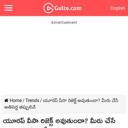
English
Home
/
Trends
/
యూరప్ వీసా రిజెక్ట్ అవుతుందా? మీరు చేసే
అతిపెద్ద తప్పులివే
యూరప్ వీసా రిజెక్ట్ అవుతుందా? మీరు చేసే