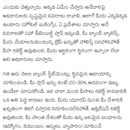
ఎందుకు వెళ్తున్నారు, అక్కడ ఏమేం చేస్తారు అనేదానిపై
అధికారులకు స్పష్టమైన వివరాలు కావాలి. అలాగే మీరు ఎక్కడెక్కడ
ఉంటారు (హోటల్ బుకింగ్స్), ఏ ప్రదేశాలు చూస్తారు అనే
వివరాలతో సహా డీటెయిల్డ్ ప్లాన్ ఇవ్వండి. మీ బ్యాంక్ బ్యాలెన్స్,
మీరు చేయాలనుకుంటున్న ట్రిప్‌ ఖర్చుతో పోలిస్తే సరిపోకపోతే
వీసా రిజెక్ట్ అవుతుంది. మీరు ఆర్థికంగా స్థిరంగా ఉన్నారా లేదా
అని అధికారులు చూస్తారు.
గత ఆరు నెలల బ్యాంక్ స్టేట్‌మెంట్లు, స్థిరమైన ఆదాయాన్ని
చూపించండి. మీ ప్లాన్ ఖర్చు కంటే 20-30% అదనంగా డబ్బు
ఉండేలా చూసుకోండి. ఇక చాలా మంది వీసాలు రిజెక్ట్ కావడానికి
ఒక అతి పెద్ద కారణం ఉంది. మీరు యూరప్ నుంచి మీ దేశానికి
ఖచ్చితంగా తిరిగి వస్తారని నిరూపించలేకపోతే, అప్లికేషన్ రిజెక్ట్
అవుతుంది. మీ సొంత దేశంతో మీకు ఉన్న బలమైన బంధాలను
(ఉద్యోగం, కుటుంబం, ఆస్తులు, వ్యాపారం) చూపించే