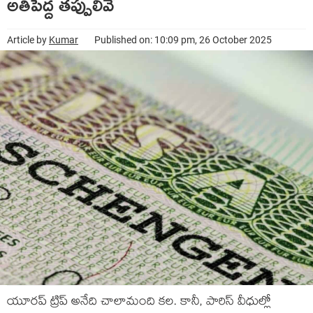
అతిపెద్ద తప్పులివే
Article by
Kumar
Published on: 10:09 pm, 26 October 2025
యూరప్ ట్రిప్ అనేది చాలామంది కల. కానీ, పారిస్ వీధుల్లో