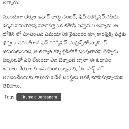
అన్నారు.
ముందుగా భక్తుల ఆధార్‌ కార్డు నంబర్‌, ఫేస్‌ రికగ్నేషన్‌ రసీదు,
దర్శన సమయాన్ని సూచిస్తూ ఒక టోకెన్‌ ఇస్తామని అన్నారు. ఆ
టోకెన్‌ లో సూచించిన సమయానికి వైకుంఠం క్యూ కాంప్లెక్స్‌ వద్దకు
భక్తులు చేరుకోగానే ఫేస్‌ రికగ్నిషన్‌ ఎంట్రన్స్‌లో స్కానింగ్‌
జరుగుతుందని, ఆ తర్వాత క్యూ లైన్‌లోకి పంపుతారని చెప్పారు.
సిబ్బందితో పని లేకుండా ఏఐ టెక్నాలజీ ద్వారా ఈ విధానం
అమలు చేయాలని అనుకుంటున్నామని, ఏఐ సాఫ్ట్ వేర్
అందించేందుకు నాలుగు విదేశీ సంస్థలు ఆసక్తి చూపిస్తున్నాయని
తెలిపారు.
Tags
Tirumala Darisanam