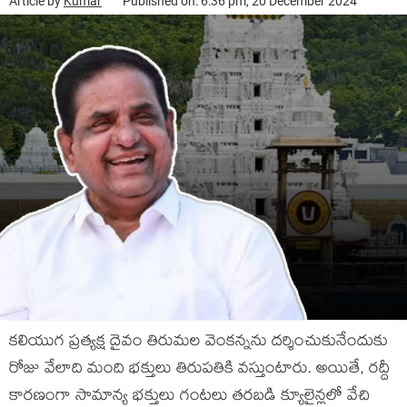
Article by
Kumar
Published on: 6:36 pm, 20 December 2024
కలియుగ ప్రత్యక్ష దైవం తిరుమల వెంకన్నను దర్శించుకునేందుకు
రోజు వేలాది మంది భక్తులు తిరుపతికి వస్తుంటారు‌. అయితే, రద్దీ
కారణంగా సామాన్య భక్తులు గంటలు తరబడి క్యూలైన్లలో వేచి