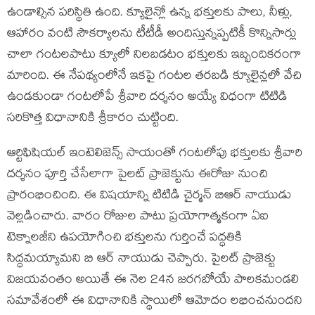
ఉండాల్సిన పరిస్థితి ఉంది. క్యూలైన్లో ఉన్న భక్తులకు పాలు, నీళ్లు,
ఆహారం వంటి సౌకర్యాలను టీటీడీ అందిస్తున్నప్పటికీ కొన్నిసార్లు
చాలా గంటలపాటు క్యూలో నిలబడటం భక్తులకు ఇబ్బందికరంగా
మారింది. ఈ నేపథ్యంలోనే ఇకపై గంటల తరబడి క్యూలైన్లలో వేచి
ఉండకుండా గంటలోపే శ్రీవారి దర్శనం అయ్యే విధంగా టిటిడి
సరికొత్త విధానానికి శ్రీకారం చుట్టింది.
ఆర్టిఫిషియల్ ఇంటెలిజెన్స్ సాయంతో గంటలోపు భక్తులకు శ్రీవారి
దర్శనం పూర్తి చేసేలాగా పైలట్ ప్రాజెక్టును ఈరోజు నుంచి
ప్రారంభించింది. ఈ విషయాన్ని టిటిడి చైర్మన్ బిఆర్ నాయుడు
వెల్లడించారు. వారం రోజుల పాటు ప్రయోగాత్మకంగా ఏఐ
టెక్నాలజీని ఉపయోగించి భక్తులను గుర్తించే పద్ధతికి
సిద్ధమయ్యామని బి ఆర్ నాయుడు చెప్పారు. పైలట్ ప్రాజెక్టు
విజయవంతం అయితే ఈ నెల 24న జరగబోయే పాలకమండలి
సమావేశంలో ఈ విధానానికి స్థాయిలో ఆమోదం లభించనుందని