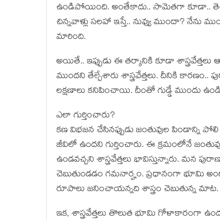
ఉండిపోయింది. అంతేకాదు.. సామెత‌గా కూడా.. తెలుగు
చిన్న‌వాళ్లు స‌లహా ఇస్తే.. నువ్వు ముందా? నేన
మారింది.
అయితే.. ఇప్పుడు ఈ త‌ర్కానికి కూడా శాస్త్ర‌వేత్త‌ల
ముంద‌ని తేల్చేశారు శాస్త్ర‌వేత్త‌లు. దీనికి కార‌ణం..
ల‌క్ష‌ణాలు క‌నిపించాయి. దీంతో గుడ్డే ముందు ఉండ
ఎలా గుర్తించారు?
క‌ణ విభ‌జ‌న చేసినప్పుడు జంతువుల పిండాన్ని పోలి ఉ
జీవిలో ఉంద‌ని గుర్తించారు. ఈ క్ర‌మంలోనే జంతువ
ఉండవచ్చని శాస్త్ర‌వేత్త‌లు భావిస్తున్నారు. మ‌న ప
చెబుతుండ‌డం గ‌మ‌నార్హం. ప్ర‌ధానంగా భూమి అండ
రూపాలు జ‌నించాయ‌న్న‌ది శాస్త్రం చెబుతున్న మాట‌.
ఇక‌, శాస్త్ర‌వేత్త‌లు తొలుత భూమి గోళాకారంగా ఉంద