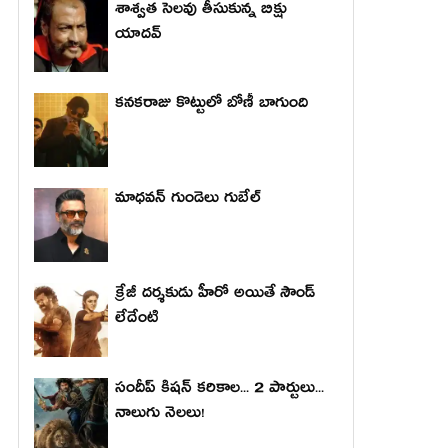
శాశ్వత సెలవు తీసుకున్న బిక్షు
యాదవ్
కనకరాజు కొట్టులో బోణీ బాగుంది
మాధ‌వ‌న్ గుండెలు గుబేల్‌
క్రేజీ దర్శకుడు హీరో అయితే సౌండ్
లేదేంటి
సందీప్ కిషన్ కరికాల... 2 పార్టులు...
నాలుగు నెలలు!