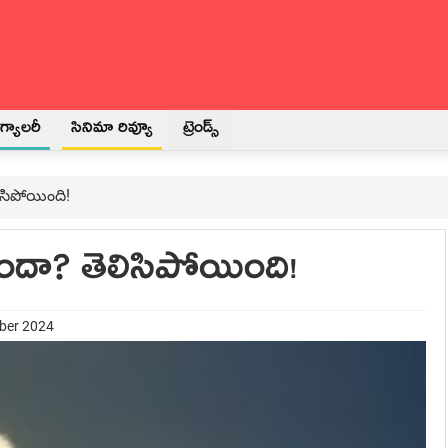
్యాలరీ
సినిమా రివ్యూ
ట్రెండ్స్
ిసిపోయింది!
ందా? తెలిసిపోయింది!
mber 2024