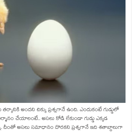
‌ర్కానికి అంద‌ని చిక్కు ప్ర‌శ్న‌గానే ఉంది. ఎందుకంటే గుడ్డులో
ి తీర్మానం చేయాలంటే.. అస‌లు కోడి లేకుండా గుడ్డు ఎక్క‌డ
‌శ్న‌. దీంతో అస‌లు స‌మాధానం దొర‌క‌ని ప్ర‌శ్న‌గానే ఇది శ‌తాబ్దాలుగా