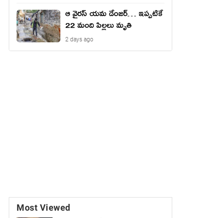
ఆ వైరస్ యమ డేంజర్… ఇప్పటికే
22 మంది పిల్లలు మృతి
2 days ago
Most Viewed