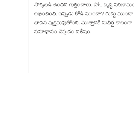
నొక్క‌బ‌డి ఉంద‌ని గుర్తించారు. సో.. సృష్టి ప‌ర
ల‌భించింది. ఇప్పుడు కోడి ముందా? గుడ్డు ముందా
భావ‌న వ్య‌క్త‌మ‌వుతోంది. మొత్తానికి సుదీర్ఘ కాలంగా ఉన్న 
స‌మాధానం చెప్ప‌డం విశేషం.