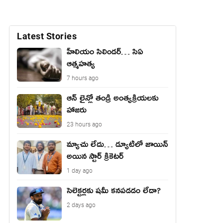
Latest Stories
హీలియం సిలిండర్… సిఏ
ఆత్మహత్య
7 hours ago
ఆన్ లైన్లో తండ్రి అంత్యక్రియలకు
హాజరు
23 hours ago
మ్యాచు లేదు… డ్యూటీలో జాయిన్
అయిన స్టార్ క్రికెటర్
1 day ago
సెలెక్టర్లకు షమీ కనపడడం లేదా?
2 days ago