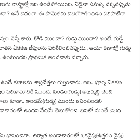
 రాష్ట్రాల్లో ఇది ఉండిపోయింది. ఏదైనా స‌మ‌స్య వ‌చ్చిన‌ప్పుడు
ు ముందా? అనే విధంగా ఈ సామెతను వినియోగించ‌డం ప‌రిపాటిగా
ు ఆన్స‌ర్ చెప్పేశారు. కోడి ముందా? గుడ్డు ముందా? అంటే..గుడ్డే
 పురాత‌న ఏక‌క‌ణ జీవుల‌ను ప‌రిశీలించిన‌ప్పుడు.. ఆయా క‌ణాల్లో గుడ్డు
ి ఉంటుంద‌ని ప్రాథ‌మిక అంచ‌నాకు వ‌చ్చారు.
ండే కణాలను శాస్త్ర‌వేత్త‌లు గుర్తించారు. ఇది.. పూర్వ ఏకకణ
ుల పరిణామానికి ముందు పిండం(గుడ్డు) అభివృద్ధి చెంది
ురాణాలు కూడా.. అండ‌మే(గుడ్డు) ముందు జ‌నించింద‌ని
ాకారంలో ఉంద‌ని వేద‌మే చెబుతోంది. దీనిలో నుంచే వివిధ
‌ని భావించినా.. త‌ర్వాత అండాకారంలో ఒక‌వైపు(ఉత్త‌రం వైపు)