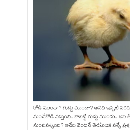
కోడి ముందా? గుడ్డు ముందా? అనేది ఇప్ప‌టి వ‌ర‌కు త
నుంచేకోడి వ‌స్తుంది.. కాబ‌ట్టి గుడ్డు ముందు.. అన
నుంచివ‌చ్చింది? అనేది వెంట‌నే తెర‌మీదికి వ‌చ్చే ప్ర