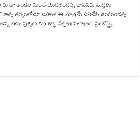
ిణామం కూడా అండం నుంచే మొదలైంద‌న్న భావ‌న‌కు మ‌ద్ద‌తు
? అన్న త‌ర్కంలోనూ బ‌హుశ ఈ సూత్ర‌మే ప‌నిచేసి ఉంటుంద‌న్న
చిక్కు ప్ర‌శ్న‌కు క‌ణ శాస్త్ర వేత్త‌లు(సెల్యూల‌ర్ సైంటిస్ట్స్‌)