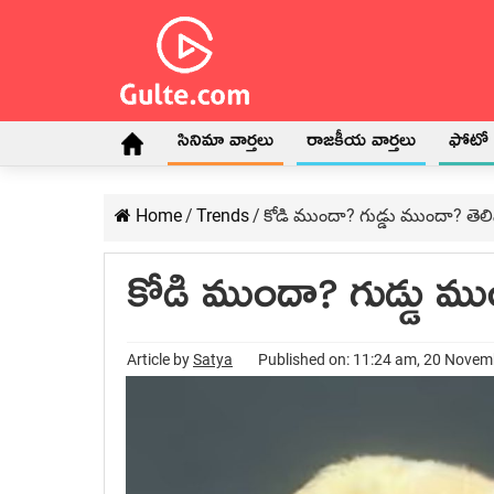
సినిమా వార్తలు
రాజకీయ వార్తలు
ఫోటో గ
Home
/
Trends
/
కోడి ముందా? గుడ్డు ముందా? తెల
కోడి ముందా? గుడ్డు ము
Article by
Satya
Published on: 11:24 am, 20 Nove