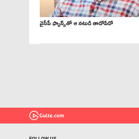
వైసీపీ ఫ్యాన్స్‌తో ఆ నటుడి తాడోపేడో
FOLLOW US