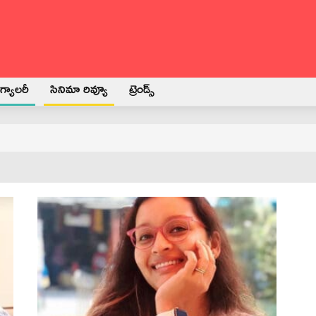
్యాలరీ
సినిమా రివ్యూ
ట్రెండ్స్