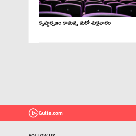
కృష్ణార్పణం కానున్న మరో శుక్రవారం
FOLLOW US