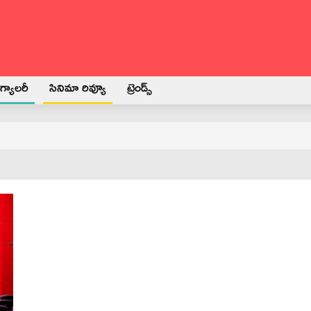
్యాలరీ
సినిమా రివ్యూ
ట్రెండ్స్